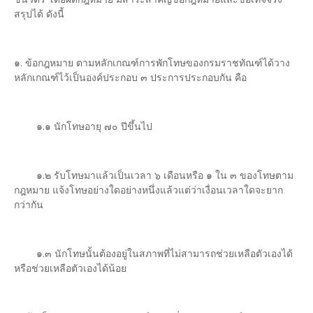
สรุปได้ ดังนี้
๑. ข้อกฎหมาย ตามหลักเกณฑ์การพักโทษของกรมราชทัณฑ์ได้วาง
หลักเกณฑ์ไว้เป็นองค์ประกอบ ๓ ประการประกอบกัน คือ
๑.๑ นักโทษอายุ ๗๐ ปีขึ้นไป
๑.๒ รับโทษมาแล้วเป็นเวลา ๖ เดือนหรือ ๑ ใน ๓ ของโทษตาม
กฎหมาย แจ้งโทษอย่างใดอย่างหนึ่งแล้วแต่ว่าเงื่อนเวลาใดจะยาก
กว่ากัน
๑.๓ นักโทษนั้นต้องอยู่ในสภาพที่ไม่สามารถช่วยเหลือตัวเองได้
หรือช่วยเหลือตัวเองได้น้อย