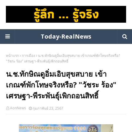
Today-RealNews
หน้าแรก
การเมือง
น.ช.ทักษิณดูอิ่มเอิบสุขสบาย เข้าเกณฑ์พักโทษจริงหรือ?
"วัชระ ร้อง" เศรษฐา-พีระพันธุ์เพิกถอนสิทธิ์
น.ช.ทักษิณดูอิ่มเอิบสุขสบาย เข้า
เกณฑ์พักโทษจริงหรือ? "วัชระ ร้อง"
เศรษฐา-พีระพันธุ์เพิกถอนสิทธิ์
AonNews
กุมภาพันธ์ 23, 2567