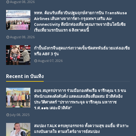
August 08, 2026
ททท. ต้อนรับเที่ยวบินปฐมฤกษ์สายการบิน TransNusa
Airlines เส้นทางจาการ์ตา-กรุงเทพฯ เสริม Air
Connectivity ดึงนักท่องเที่ยวคุณภาพจากอินโดนีเซีย
เริ่มเที่ยวแรกบินแรก 6 สิงหาคมนี้
August 08, 2026
กำปั้นมังกรจีนสุดแกร่งกวาดเข็มขัดสหพันธ์มวยแห่งเอเชีย
หรือ ABF 3 รุ่น
August 07, 2026
Recent in บันเทิง
อบจ.สมุทรปราการ ร่วมมือกองทัพเรือ จารึกคุณ ร.5 ขน
ทัพนักแสดงดังคับคั่ง แสดงแสงเสียงสื่อผสม มิวสิคัลอิง
ประวัติศาสตร์ “ปราการพระจุล จารึกคุณ มหาราช
ร.ศ.๑๑๒ เดอะมิวสิคัล”
July 08, 2025
สมปอง TALK ครบทุกอรรถรถ ทั้งความสุข อมยิ้ม หัวเราะ
แรงบันดาลใจ ตามสไตร์อาจารย์สมปอง