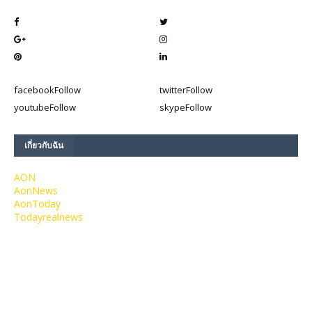
facebook
Follow
twitter
Follow
youtube
Follow
skype
Follow
เกี่ยวกับฉัน
AON
AonNews
AonToday
Todayrealnews