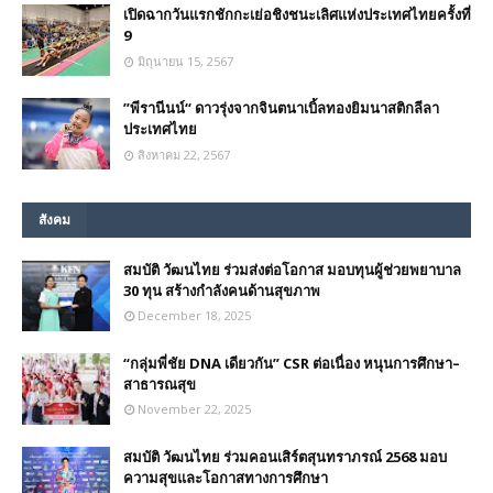
เปิดฉากวันแรกชักกะเย่อชิงชนะเลิศแห่งประเทศไทยครั้งที่
9
มิถุนายน 15, 2567
”พีรานีนน์“​ ดาวรุ่งจากจินตนาเบิ้ลทองยิมนาสติกลีลา
ประเทศไทย
สิงหาคม 22, 2567
สังคม
สมบัติ วัฒนไทย ร่วมส่งต่อโอกาส มอบทุนผู้ช่วยพยาบาล
30 ทุน สร้างกำลังคนด้านสุขภาพ
December 18, 2025
“กลุ่มพี่ชัย DNA เดียวกัน” CSR ต่อเนื่อง หนุนการศึกษา–
สาธารณสุข
November 22, 2025
สมบัติ วัฒนไทย ร่วมคอนเสิร์ตสุนทราภรณ์ 2568 มอบ
ความสุขและโอกาสทางการศึกษา