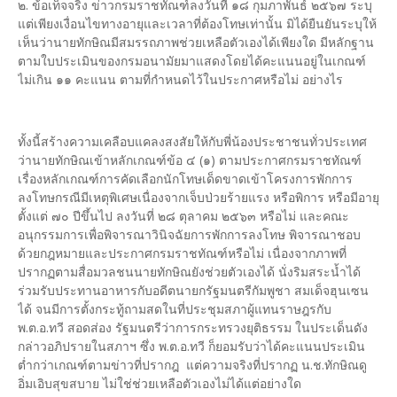
๒. ข้อเท็จจริง ข่าวกรมราชทัณฑ์ลงวันที่ ๑๘ กุมภาพันธ์ ๒๕๖๗ ระบุ
แต่เพียงเงื่อนไขทางอายุและเวลาที่ต้องโทษเท่านั้น มิได้ยืนยันระบุให้
เห็นว่านายทักษิณมีสมรรถภาพช่วยเหลือตัวเองได้เพียงใด มีหลักฐาน
ตามใบประเมินของกรมอนามัยมาแสดงโดยได้คะแนนอยู่ในเกณฑ์
ไม่เกิน ๑๑ คะแนน ตามที่กำหนดไว้ในประกาศหรือไม่ อย่างไร
ทั้งนี้สร้างความเคลือบแคลงสงสัยให้กับพี่น้องประชาชนทั่วประเทศ
ว่านายทักษิณเข้าหลักเกณฑ์ข้อ ๔ (๑) ตามประกาศกรมราชทัณฑ์
เรื่องหลักเกณฑ์การคัดเลือกนักโทษเด็ดขาดเข้าโครงการพักการ
ลงโทษกรณีมีเหตุพิเศษเนื่องจากเจ็บป่วยร้ายแรง หรือพิการ หรือมีอายุ
ตั้งแต่ ๗๐ ปีขึ้นไป ลงวันที่ ๒๘ ตุลาคม ๒๕๖๓ หรือไม่ และคณะ
อนุกรรมการเพื่อพิจารณาวินิจฉัยการพักการลงโทษ พิจารณาชอบ
ด้วยกฎหมายและประกาศกรมราชทัณฑ์หรือไม่ เนื่องจากภาพที่
ปรากฏตามสื่อมวลชนนายทักษิณยังช่วยตัวเองได้ นั่งริมสระน้ำได้
ร่วมรับประทานอาหารกับอดีตนายกรัฐมนตรีกัมพูชา สมเด็จฮุนเซน
ได้ จนมีการตั้งกระทู้ถามสดในที่ประชุมสภาผู้แทนราษฎรกับ
พ.ต.อ.ทวี สอดส่อง รัฐมนตรีว่าการกระทรวงยุติธรรม ในประเด็นดัง
กล่าวอภิปรายในสภาฯ ซึ่ง พ.ต.อ.ทวี ก็ยอมรับว่าได้คะแนนประเมิน
ต่ำกว่าเกณฑ์ตามข่าวที่ปรากฎ แต่ความจริงที่ปรากฏ น.ช.ทักษิณดู
อิ่มเอิบสุขสบาย ไม่ใช่ช่วยเหลือตัวเองไม่ได้แต่อย่างใด