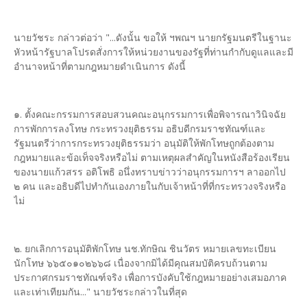
นายวัชระ กล่าวต่อว่า "...ดังนั้น ขอให้ ฯพณฯ นายกรัฐมนตรีในฐานะ
หัวหน้ารัฐบาลโปรดสั่งการให้หน่วยงานของรัฐที่ท่านกำกับดูแลและมี
อำนาจหน้าที่ตามกฎหมายดำเนินการ ดังนี้
๑. ตั้งคณะกรรมการสอบสวนคณะอนุกรรมการเพื่อพิจารณาวินิจฉัย
การพักการลงโทษ กระทรวงยุติธรรม อธิบดีกรมราชทัณฑ์และ
รัฐมนตรีว่าการกระทรวงยุติธรรมว่า อนุมัติให้พักโทษถูกต้องตาม
กฎหมายและข้อเท็จจริงหรือไม่ ตามเหตุผลสำคัญในหนังสือร้องเรียน
ของนายแก้วสรร อติโพธิ อนึ่งทราบข่าวว่าอนุกรรมการฯ ลาออกไป
๒ คน และอธิบดีไปทำกันเองภายในกับเจ้าหน้าที่ที่กระทรวงจริงหรือ
ไม่
๒. ยกเลิกการอนุมัติพักโทษ นช.ทักษิณ ชินวัตร หมายเลขทะเบียน
นักโทษ ๖๖๕๐๑๐๒๖๖๘ เนื่องจากมิได้มีคุณสมบัติครบถ้วนตาม
ประกาศกรมราชทัณฑ์จริง เพื่อการบังคับใช้กฎหมายอย่างเสมอภาค
และเท่าเทียมกัน..." นายวัชระกล่าวในที่สุด