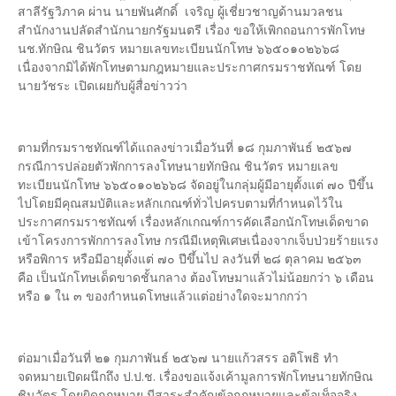
สาลีรัฐวิภาค ผ่าน นายพันศักดิ์ เจริญ ผู้เชี่ยวชาญด้านมวลชน
สำนักงานปลัดสำนักนายกรัฐมนตรี เรื่อง ขอให้เพิกถอนการพักโทษ
นช.ทักษิณ ชินวัตร หมายเลขทะเบียนนักโทษ ๖๖๕๐๑๐๒๖๖๘
เนื่องจากมิได้พักโทษตามกฎหมายและประกาศกรมราชทัณฑ์ โดย
นายวัชระ เปิดเผยกับผู้สื่อข่าวว่า
ตามที่กรมราชทัณฑ์ได้แถลงข่าวเมื่อวันที่ ๑๘ กุมภาพันธ์ ๒๕๖๗
กรณีการปล่อยตัวพักการลงโทษนายทักษิณ ชินวัตร หมายเลข
ทะเบียนนักโทษ ๖๖๕๐๑๐๒๖๖๘ จัดอยู่ในกลุ่มผู้มีอายุตั้งแต่ ๗๐ ปีขึ้น
ไปโดยมีคุณสมบัติและหลักเกณฑ์ทั่วไปครบตามที่กำหนดไว้ใน
ประกาศกรมราชทัณฑ์ เรื่องหลักเกณฑ์การคัดเลือกนักโทษเด็ดขาด
เข้าโครงการพักการลงโทษ กรณีมีเหตุพิเศษเนื่องจากเจ็บป่วยร้ายแรง
หรือพิการ หรือมีอายุตั้งแต่ ๗๐ ปีขึ้นไป ลงวันที่ ๒๘ ตุลาคม ๒๕๖๓
คือ เป็นนักโทษเด็ดขาดชั้นกลาง ต้องโทษมาแล้วไม่น้อยกว่า ๖ เดือน
หรือ ๑ ใน ๓ ของกำหนดโทษแล้วแต่อย่างใดจะมากกว่า
ต่อมาเมื่อวันที่ ๒๑ กุมภาพันธ์ ๒๕๖๗ นายแก้วสรร อติโพธิ ทำ
จดหมายเปิดผนึกถึง ป.ป.ช. เรื่องขอแจ้งเค้ามูลการพักโทษนายทักษิณ
ชินวัตร โดยผิดกฎหมาย มีสาระสำคัญข้อกฎหมายและข้อเท็จจริง