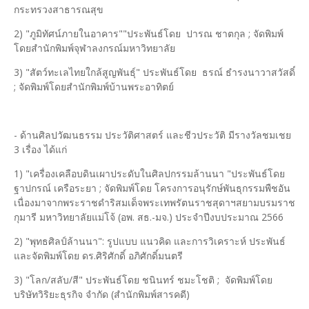
กระทรวงสาธารณสุข
2) "ภูมิทัศน์ภายในอาคาร""ประพันธ์โดย ปารณ ชาตกุล ; จัดพิมพ์
โดยสำนักพิมพ์จุฬาลงกรณ์มหาวิทยาลัย
3) "สัตว์ทะเลไทยใกล้สูญพันธุ์" ประพันธ์โดย ธรณ์ ธำรงนาวาสวัสดิ์
; จัดพิมพ์โดยสำนักพิมพ์บ้านพระอาทิตย์
- ด้านศิลปวัฒนธรรม ประวัติศาสตร์ และชีวประวัติ มีรางวัลชมเชย
3 เรื่อง ได้แก่
1) "เครื่องเคลือบดินเผาประดับในศิลปกรรมล้านนา "ประพันธ์โดย
ฐาปกรณ์ เครือระยา ; จัดพิมพ์โดย โครงการอนุรักษ์พันธุกรรมพืชอัน
เนื่องมาจากพระราชดำริสมเด็จพระเทพรัตนราชสุดาฯสยามบรมราช
กุมารี มหาวิทยาลัยแม่โจ้ (อพ. สธ.-มจ.) ประจำปีงบประมาณ 2566
2) "พุทธศิลป์ล้านนา": รูปแบบ แนวคิด และการวิเคราะห์ ประพันธ์
และจัดพิมพ์โดย ดร.ศิริศักดิ์ อภิศักดิ์มนตรี
3) "โลก/สลับ/สี" ประพันธ์โดย ชนินทร์ ชมะโชติ ; จัดพิมพ์โดย
บริษัทวิริยะธุรกิจ จำกัด (สำนักพิมพ์สารคดี)