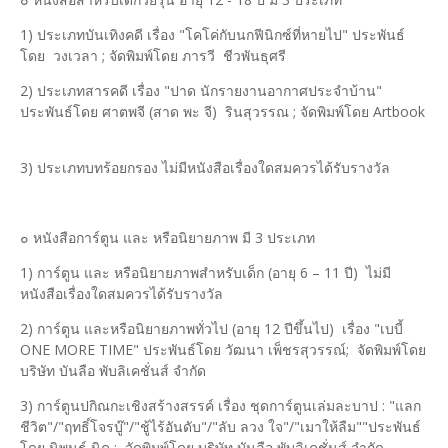
1) ประเภทบันเทิงคดี เรื่อง "โคโค่กับนกฟีนิกซ์ที่หายไป" ประพันธ์
โดย วงเวลา ; จัดพิมพ์โดย ภารวี ชีวพันธุศรี
2) ประเภทสารคดี เรื่อง "ปาด นักรายงานอากาศประจำบ้าน"
ประพันธ์โดย ศาตพจี (สาด พะ จี) รินสุวรรณ ; จัดพิมพ์โดย Artbook
3) ประเภทบทร้อยกรอง ไม่มีหนังสือเรื่องใดสมควรได้รับรางวัล
๐ หนังสือการ์ตูน และ หรือนิยายภาพ มี 3 ประเภท
1) การ์ตูน และ หรือนิยายภาพสำหรับเด็ก (อายุ 6 – 11 ปี) ไม่มี
หนังสือเรื่องใดสมควรได้รับรางวัล
2) การ์ตูน และหรือนิยายภาพทั่วไป (อายุ 12 ปีขึ้นไป) เรื่อง "เบบี้
ONE MORE TIME" ประพันธ์โดย วัฒนา เพ็ชรสุวรรณ์; จัดพิมพ์โดย
บริษัท บันลือ พับลิเคชั่นส์ จำกัด
3) การ์ตูนปกิณกะเชิงสร้างสรรค์ เรื่อง ชุดการ์ตูนเล่มละบาป : "แลก
ชีวิต"/"ฤทธิ์โจรบู๊"/"ชู้ไร้อันดับ"/"ลับ ลวง ใจ"/"เมาให้ลืม""ประพันธ์
โดย นิพนธ์ นิค ; จัดพิมพ์โดย บริษัท บันลือ พับลิเคชั่นส์ จำกัด