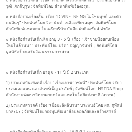
วุฒิ ภักดีบุรุษ ; จัดพิมพ์โดย สำนักพิมพ์เรืองอรุณ
๐ หนังสือรวมเรื่องสั้น เรื่อง "DIVINE BEING ไม่ใช่มนุษย์ และตัว
ตนอื่นๆ" ประพันธ์โดย จิดานันท์ เหลืองเพียรสมุท ; จัดพิมพ์โดย
สำนักพิมพ์แซลมอน ในเครือบริษัท บันลือ พับลิเคชั่นส์ จำกัด
๐ หนังสือสำหรับเด็กเล็ก อายุ 3 - 5 ปี เรื่อง "เจ้าชายน้อยกับเพื่อน
ใหม่ในล้านนา" ประพันธ์โดย ปรีดา ปัญญาจันทร์ ; จัดพิมพ์โดย
มูลนิธิสร้างเสริมวัฒนธรรมการอ่าน
๐ หนังสือสำหรับเด็ก อายุ 6 - 11 ปี มี 2 ประเภท
1) ประเภทบันเทิงคดี เรื่อง "เรื่องเล่าชาวชะนี" ประพันธ์โดย จริยา
บรอคเคลแมน และจันทร์เพ็ญ ศรลัมพ์ ; จัดพิมพ์โดย NSTDA Shop
สำนักงานพัฒนาวิทยาศาสตร์และเทคโนโลยีแห่งชาติ (สวทช.)
2) ประเภทสารคดี เรื่อง "เมื่อมะลิผลิบาน" ประพันธ์โดย ผศ. สุทัศน์
ปาละมะ ; จัดพิมพ์โดยกองทุนพัฒนาสื่อปลอดภัยและสร้างสรรค์
๐ หนังสือสำหรับเด็กวัยรุ่น อายุ 12 - 18 ปี มี 3 ประเภท