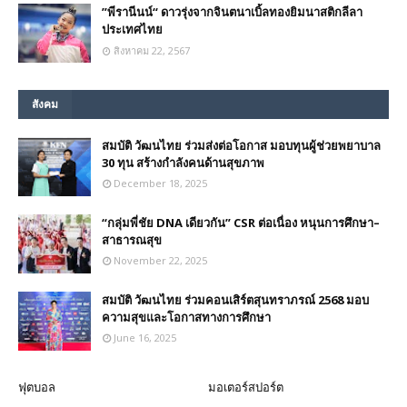
”พีรานีนน์“​ ดาวรุ่งจากจินตนาเบิ้ลทองยิมนาสติกลีลา
ประเทศไทย
สิงหาคม 22, 2567
สังคม
สมบัติ วัฒนไทย ร่วมส่งต่อโอกาส มอบทุนผู้ช่วยพยาบาล
30 ทุน สร้างกำลังคนด้านสุขภาพ
December 18, 2025
“กลุ่มพี่ชัย DNA เดียวกัน” CSR ต่อเนื่อง หนุนการศึกษา–
สาธารณสุข
November 22, 2025
สมบัติ วัฒนไทย ร่วมคอนเสิร์ตสุนทราภรณ์ 2568 มอบ
ความสุขและโอกาสทางการศึกษา
June 16, 2025
ฟุตบอล
มอเตอร์สปอร์ต