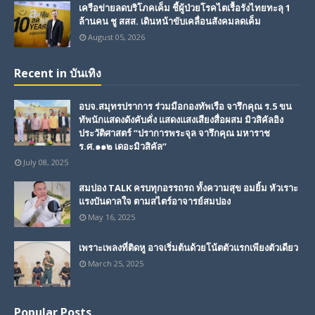
เครือข่ายลดบริโภคเค็ม ชี้ผู้ป่วยโรคไตเรื้อรังไทยทะลุ 1
ล้านคน ชู สสส. เดินหน้าขับเคลื่อนสังคมลดเค็ม
August 05, 2026
Recent in บันเทิง
อบจ.สมุทรปราการ ร่วมมือกองทัพเรือ จารึกคุณ ร.5 ขน
ทัพนักแสดงดังคับคั่ง แสดงแสงเสียงสื่อผสม มิวสิคัลอิง
ประวัติศาสตร์ “ปราการพระจุล จารึกคุณ มหาราช
ร.ศ.๑๑๒ เดอะมิวสิคัล”
July 08, 2025
สมปอง TALK ครบทุกอรรถรถ ทั้งความสุข อมยิ้ม หัวเราะ
แรงบันดาลใจ ตามสไตร์อาจารย์สมปอง
May 16, 2025
เพราะเพลงที่ติดหู อาจเริ่มต้นด้วยโน้ตตัวแรกเพียงตัวเดียว
March 25, 2025
Popular Posts