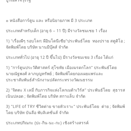
๐ หนังสือการ์ตูน และ หรือนิยายภาพ มี 3 ประเภท
ประเภทสำหรับเด็ก (อายุ 6 – 11 ปี) มีรางวัลชมเชย 1 เรื่อง
1) "เรื่องผีๆ รอบโลก: ผีอินโดนีเซีย"ประพันธ์โดย ทองปราย สตูดิโอ ;
จัดพิมพ์โดย บริษัท นานมีบุ๊คส์ จำกัด
ประเภททั่วไป (อายุ 12 ปี ขึ้นไป) มีรางวัลชมเชย 3 เรื่อง ได้แก่
1) "การ์ตูนประวัติศาสตร์ สุโขทัย เมืองมรดกโลก" ประพันธ์โดย
นายณัฐพงศ์ ลาภบุญทรัพย์ ; จัดพิมพ์โดยกองเผยแพร่และ
ประชาสัมพันธ์สำนักงานปลัดกระทรวงวัฒนธรรม
2) "จิตตะ X เลมี่ กับภารกิจแห่งโลกเมต้าเวิร์ส" ประพันธ์โดย สุธารส
เนินปลอด ; จัดพิมพ์โดย บริษัท สกาแล็บ จำกัด
3) "LIFE of TRY ชีวิตต่าย ขายหัวเราะ" ประพันธ์โดย ต่าย ; จัดพิมพ์
โดย บริษัท บันลือ พับลิเคชั่นส์ จำกัด
ประเภทปกิณกะ (ปะ-กิน-นะ-กะ) เชิงสร้างสรรค์