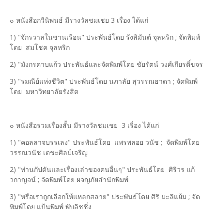
๐ หนังสือกวีนิพนธ์ มีรางวัลชมเชย 3 เรื่อง ได้แก่
1) "จักรวาลในชานเรือน" ประพันธ์โดย รังสิมันต์ จุลหริก ; จัดพิมพ์
โดย สมโชค จุลหริก
2) "มังกรคาบแก้ว ประพันธ์และจัดพิมพ์โดย ชัยรัตน์ วงศ์เกียรติ์ขจร
3) "รมณีย์แห่งชีวิต" ประพันธ์โดย นภาลัย สุวรรณธาดา ; จัดพิมพ์
โดย มหาวิทยาลัยรังสิต
๐ หนังสือรวมเรื่องสั้น มีรางวัลชมเชย 3 เรื่อง ได้แก่
1) "คอลลาจบรรเลง" ประพันธ์โดย แพรพลอย วนัช ; จัดพิมพ์โดย
วรรณวนัช เตชะศิลป์เจริญ
2) "ท่านกัปตันและเรื่องเล่าของคนอื่นๆ" ประพันธ์โดย ศิริวร แก้
วกาญจน์ ; จัดพิมพ์โดย ผจญภัยสำนักพิมพ์
3) "หรือเราถูกเลือกให้แหลกสลาย" ประพันธ์โดย ศิริ มะลิแย้ม ; จัด
พิมพ์โดย แป้นพิมพ์ พับลิชชิ่ง