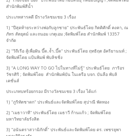
สำนักพิมพ์สีน้ำ
ประเภทสารคดี มีรางวัลชมเชย 3 เรื่อง
1) "ปีสุดท้ายระหว่างพ่อกับลูกชาย" ประพันธ์โดย กิตติศักดิ์ คงคา, ณ
ภัทร สัตยุตม์ และถนอม เกตุเอม ;จัดพิมพ์โดย สำนักพิมพ์ 13357
จำกัด
2) "วิถีเรือ สู้เพื่อฝัน บึ้ด..จ้ำ..บึ้ด" ประพันธ์โดย ฤทธิฤต อัคริยานนท์ ;
จัดพิมพ์โดย แป้นพิมพ์ พับลิชชิ่ง
3) "A LONG WAY TO GO ไปในทางที่ไม่รู้" ประพันธ์โดย ภาริอร
วัชรศิริ ; จัดพิมพ์โดย สำนักพิมพ์บัน ในเครือ บจก. บันลือ พับลิ
เคชั่นส์
ประเภทบทร้อยกรอง มีรางวัลชมเชย 3 เรื่อง ได้แก่
1) "ภูริทัตชาดก" ประพันธ์และจัดพิมพ์โดย สุปาณี พัดทอง
2) "เมธาวาที" ประพันธ์โดย เมธาวี ก้านแก้ว ; จัดพิมพ์โดย
มหาวิทยาลัยรังสิต
3) "อนันตราสวามิภักดิ์" ประพันธ์และจัดพิมพ์โดย ดร. เพชรยุพา
บูรณสิริจรุงรัฐ