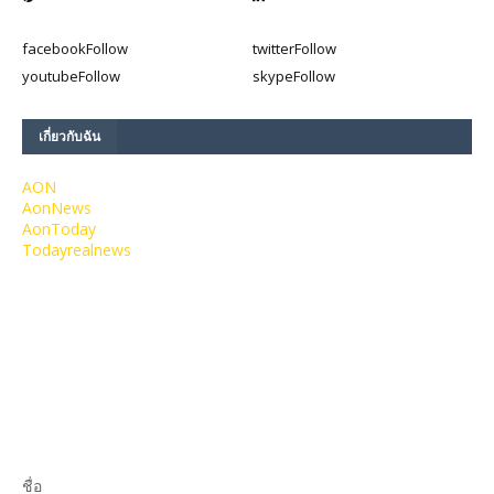
facebook
Follow
twitter
Follow
youtube
Follow
skype
Follow
เกี่ยวกับฉัน
AON
AonNews
AonToday
Todayrealnews
ชื่อ