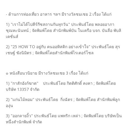
- ด้านการท่องเที่ยว อาหาร ฯลฯ มีรางวัลชมเชย 2 เรื่อง ได้แก่
1) "เราไม่ได้ไปคีร์กีซสถานกันทุกวัน" ประพันธ์โดย พลอยอาภา
ชุณหะนันทน์ ; จัดพิมพ์โดย สำนักพิมพ์บัน ในเครือ บจก. บันลือ พับลิ
เคชั่นส์
2) "25 HOW TO อยู่กับ คนออทิสติก อย่างเข้าใจ" ประพันธ์โดย สุร
เชษฐ์ ฆังนิมิตร ; จัดพิมพ์โดยสำนักพิมพ์ไรเตอร์โซล
๐ หนังสือนวนิยาย มีรางวัลชมเชย 3 เรื่อง ได้แก่
1) "กาสักอังก์ฆาต"
ประพันธ์โดย กิตติศักดิ์ คงคา ; จัดพิมพ์โดย
บริษัท 13357 จำกัด
2) "แก่นไม้หอม" ประพันธ์โดย กิ่งฉัตร ; จัดพิมพ์โดย สำนักพิมพ์ลูก
องุ่น
3) "ออกลายงิ้ว" ประพันธ์โดย แพทริก เหล่า ; จัดพิมพ์โดย บริษัทเป็น
หนึ่งสำนักพิมพ์ จำกัด