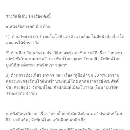
รางวัลดีเด่น 14 เรื่อง ดังนี้
๐ หนังสือสารคดี มี 3 ด้าน
1) ด้านวิทยาศาสตร์ เทคโนโลยี และสิ่งแวดล้อม ไม่มีหนังสือเรื่องใด
สมควรได้รับรางวัล
2) ด้านศิลปวัฒนธรรม ประวัติศาสตร์ และชีวประวัติ เรื่อง "กุหลาบ
เปอร์เชียในแดนสยาม"" ประพันธ์โดย กุสุมา รักษมณี ; จัดพิมพ์โดย
มูลนิธิสมเด็จพระเทพรัตนราชสุดาฯ
3) ด้านการท่องเที่ยว อาหาร ฯลฯ เรื่อง "คู่มือนำชม 33 พระอาราม
หลวงแห่งกรุงรัตนโกสินทร์" ประพันธ์โดย ศาสตราจารย์ ดร. ศักดิ์
ชัย สายสิงห์ ; จัดพิมพ์โดย สำนักพิมพ์เมืองโบราณ (ในนามบริษัท
วิริยะธุรกิจ จำกัด)
๐ หนังสือนวนิยาย เรื่อง "หากน้ำตายังคิดถึงก้อนเมฆ" ประพันธ์โดย
ศิริ มะลิแย้ม ; จัดพิมพ์โดย แป้นพิมพ์ พับลิชชิ่ง
๐ หนังสือกวีนิพนธ์ เรื่อง "ท่ามกลางวิถีโลกพลิกผัน" ประพันธ์โดย วร