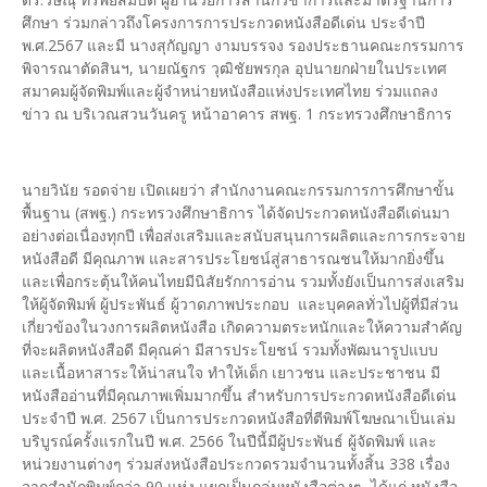
ศึกษา ร่วมกล่าวถึงโครงการการประกวดหนังสือดีเด่น ประจำปี
พ.ศ.2567 และมี นางสุกัญญา งามบรรจง รองประธานคณะกรรมการ
พิจารณาตัดสินฯ, นายณัฐกร วุฒิชัยพรกุล อุปนายกฝ่ายในประเทศ
สมาคมผู้จัดพิมพ์และผู้จำหน่ายหนังสือแห่งประเทศไทย ร่วมแถลง
ข่าว ณ บริเวณสวนวันครู หน้าอาคาร สพฐ. 1 กระทรวงศึกษาธิการ
นายวินัย รอดจ่าย เปิดเผยว่า สำนักงานคณะกรรมการการศึกษาขั้น
พื้นฐาน (สพฐ.) กระทรวงศึกษาธิการ ได้จัดประกวดหนังสือดีเด่นมา
อย่างต่อเนื่องทุกปี เพื่อส่งเสริมและสนับสนุนการผลิตและการกระจาย
หนังสือดี มีคุณภาพ และสารประโยชน์สู่สาธารณชนให้มากยิ่งขึ้น
และเพื่อกระตุ้นให้คนไทยมีนิสัยรักการอ่าน รวมทั้งยังเป็นการส่งเสริม
ให้ผู้จัดพิมพ์ ผู้ประพันธ์ ผู้วาดภาพประกอบ และบุคคลทั่วไปผู้ที่มีส่วน
เกี่ยวข้องในวงการผลิตหนังสือ เกิดความตระหนักและให้ความสำคัญ
ที่จะผลิตหนังสือดี มีคุณค่า มีสารประโยชน์ รวมทั้งพัฒนารูปแบบ
และเนื้อหาสาระให้น่าสนใจ ทำให้เด็ก เยาวชน และประชาชน มี
หนังสืออ่านที่มีคุณภาพเพิ่มมากขึ้น สำหรับการประกวดหนังสือดีเด่น
ประจำปี พ.ศ. 2567 เป็นการประกวดหนังสือที่ตีพิมพ์โฆษณาเป็นเล่ม
บริบูรณ์ครั้งแรกในปี พ.ศ. 2566 ในปีนี้มีผู้ประพันธ์ ผู้จัดพิมพ์ และ
หน่วยงานต่างๆ ร่วมส่งหนังสือประกวดรวมจำนวนทั้งสิ้น 338 เรื่อง
จากสำนักพิมพ์กว่า 90 แห่ง แยกเป็นกลุ่มหนังสือต่างๆ ได้แก่ หนังสือ