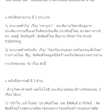
๐ หนังสือสวยงาม มี 2 ประเภท
1) ประเภททั่วไป เรื่อง "เทวรูปา" : ประติมานวิทยาฮินดูจาก
ประติมากรรมชิ้นเอกในศิลปะอินเดีย ประพันธ์โดย ศาสตราจารย์
ดร. เชษฐ์ ติงสัญชลี ; จัดพิมพ์โดย ทีมงาน What The Book
Publishing
2) ประเภทสำหรับเด็ก เรื่อง "ร้องเป็นเล่นสนุก บทร้องเล่นเด็กไทย"
รวบรวมโดย พี่มู ; จัดพิมพ์โดยมูลนิธิสร้างเสริมวัฒนธรรมการอ่าน
รางวัลชมเชย 42 เรื่อง ดังนี้
๐ หนังสือสารคดี มี 3 ด้าน
- ด้านวิทยาศาสตร์ เทคโนโลยี และสิ่งแวดล้อม มีรางวัลชมเชย 3
เรื่อง ได้แก่
1) "เข้าใจ...แล้วไปต่อ" ประพันธ์โดย นพ. ธิติพันธ์ ธานีรัตน์ ; จัด
พิมพ์โดยโรงพยาบาลจิตเวชสงขลาราชนครินทร์ กรมสุขภาพจิต