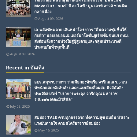
ได้เวลาลุย คนรักสุขภาพแห่ร่วมกิจกรรม “Be aLife :
Move Out Loud” บี อะ ไลฟ์ : มูฟ เอาท์ ลาวด์ ชวนฟิต
กลางเมือง
August 09, 2026
เอ-พลัสซัพพลาย เดินหน้าโครงการ “คืนความชุ่มชื้นให้
กับผิว” มอบเอบอนเน่ เดอร์มาโลชั่นยูเรียเข้มข้นแก่ กทม.
ส่งต่อพลังความห่วงใยสู่ผู้สูงอายุและกลุ่มเปราะบางที่
ประสบภัยทั่วทุกพื้นที่
August 08, 2026
Recent in บันเทิง
อบจ.สมุทรปราการ ร่วมมือกองทัพเรือ จารึกคุณ ร.5 ขน
ทัพนักแสดงดังคับคั่ง แสดงแสงเสียงสื่อผสม มิวสิคัลอิง
ประวัติศาสตร์ “ปราการพระจุล จารึกคุณ มหาราช
ร.ศ.๑๑๒ เดอะมิวสิคัล”
July 08, 2025
สมปอง TALK ครบทุกอรรถรถ ทั้งความสุข อมยิ้ม หัวเราะ
แรงบันดาลใจ ตามสไตร์อาจารย์สมปอง
May 16, 2025