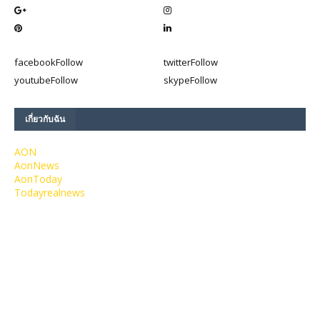
facebook
Follow
twitter
Follow
youtube
Follow
skype
Follow
เกี่ยวกับฉัน
AON
AonNews
AonToday
Todayrealnews