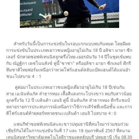
สำหรับวันนี้เป็นการแข่งขันในรอบแรกแบบพบกันหมด โดยมีผล
การแข่งขันในประเภทเยาวชนหญิงอายุไม่เกิน 18 ปี อลิชา มายา ซีก
เลอร์ นักหวดซอฟท์เทนนิสลูกครึ่งไทย-เยอรมันวัย 14 ปีในชุดเข้มพบ
กับ ณัฏฐิกา เดชโนนสังข์ คู่นี้"ชาช่า" หรืออลิชา มายา ซีกเลอร์ ดีกรี
ทีมชาติไทยฟอร์มเหนือกว่าหวดโฟร์แฮนด์สลับแบ๊คแฮนด์ได้แม่นยำ
ชนะไปสบาย 4 : 1
คู่ต่อมาในประเภทเยาวชนหญิงเดี่ยวอายุไม่เกิน 18 ปีเช่นกัน
สาย เอ.นันท์นภัส ลำธารทอง เสื้อสีแดงกระโปรงขาว พบกับสาวน้อย
ลูกครึ่งวัย 12 ปี เบลินด้า เอนจิ คู่นี้ นันท์นภัส ลำธารทอง ดีกรีแชมป์
หลายรายการประสบการณ์เหนือกว่าใช้การเสิร์ฟที่เหนือชั้น และการ
ตีโฟร์แฮนด์ท้ายคอร์ทหวดชนะเบลินด้า เอนจิ ไปสบาย 4 : 0
แฟนกีฬาซอฟท์เทนนิสและชาวปทุมธานีที่สนใจมาร่วมชมร่วม
เชียร์กันได้ในการแข่งขันวันที่ 17 และ 18 กุมภาพันธ์ 2567 ที่สนาม
เทนนิสมหาวิทยาลัยเทคโนโลยีราชมงคลธัญบุรี ปทุมธานี เริ่ม 08.30