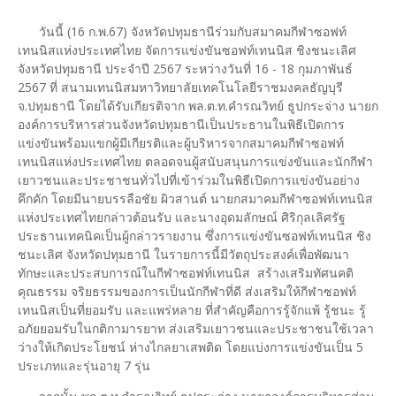
วันนี้ (16 ก.พ.67) จังหวัดปทุมธานีร่วมกับสมาคมกีฬาซอฟท์
เทนนิสแห่งประเทศไทย จัดการแข่งขันซอฟท์เทนนิส ชิงชนะเลิศ
จังหวัดปทุมธานี ประจำปี 2567 ระหว่างวันที่ 16 - 18 กุมภาพันธ์
2567 ที่ สนามเทนนิสมหาวิทยาลัยเทคโนโลยีราชมงคลธัญบุรี
จ.ปทุมธานี โดยได้รับเกียรติจาก พล.ต.ท.คำรณวิทย์ ธูปกระจ่าง นายก
องค์การบริหารส่วนจังหวัดปทุมธานีเป็นประธานในพิธีเปิดการ
แข่งขันพร้อมแขกผู้มีเกียรติและผู้บริหารจากสมาคมกีฬาซอฟท์
เทนนิสแห่งประเทศไทย ตลอดจนผู้สนับสนุนการแข่งขันและนักกีฬา
เยาวชนและประชาชนทั่วไปที่เข้าร่วมในพิธีเปิดการแข่งขันอย่าง
คึกคัก โดยมีนายบรรลือชัย ผิวสานต์ นายกสมาคมกีฬาซอฟท์เทนนิส
แห่งประเทศไทยกล่าวต้อนรับ และนางอุดมลักษณ์ ศิริกุลเลิศรัฐ
ประธานเทคนิคเป็นผู้กล่าวรายงาน ซึ่งการแข่งขันซอฟท์เทนนิส ชิง
ชนะเลิศ จังหวัดปทุมธานี ในรายการนี้มีวัตถุประสงค์เพื่อพัฒนา
ทักษะและประสบการณ์ในกีฬาซอฟท์เทนนิส สร้างเสริมทัศนคติ
คุณธรรม จริยธรรมของการเป็นนักกีฬาที่ดี ส่งเสริมให้กีฬาซอฟท์
เทนนิสเป็นที่ยอมรับ และแพร่หลาย ที่สำคัญคือการรู้จักแพ้ รู้ชนะ รู้
อภัยยอมรับในกติกามารยาท ส่งเสริมเยาวชนและประชาชนใช้เวลา
ว่างให้เกิดประโยชน์ ห่างไกลยาเสพติด โดยแบ่งการแข่งขันเป็น 5
ประเภทและรุ่นอายุ 7 รุ่น