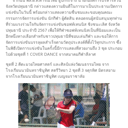
จากนั้น พล.ต.ท.คำรณวิทย์ ธูปกระจ่าง นายกองค์การบริหารส่วน
จังหวัดปทุมธานี กล่าวแสดงความยินดีในการมาเป็นประธานเปิดการ
แข่งขันในวันนี้ พร้อมกล่าวแสดงความชื่นชมและขอบคุณคณะ
กรรมการจัดการแข่งขัน นักกีฬา ผู้ตัดสิน ตลอดจนผู้สนับสนุนทุกท่าน
ที่ร่วมแรงร่วมใจกันจัดการแข่งขันซอฟท์เทนนิส ชิงชนะเลิศ จังหวัด
ปทุมธานี ประจำปี 2567 เพื่อให้กีฬาซอฟท์เทนนิสเป็นที่นิยมและเป็น
อีกหนึ่งทางเลือกสำหรับชาวปทุมธานีที่ชอบเล่นกีฬา และขอให้การ
จัดการแข่งขันบรรลุผลสำเร็จตามวัตถุประสงค์ที่ตั้งไว้ทุกประการ ซึ่ง
ในพิธีเปิดการแข่งขันในครั้งนี้มีการแสดงที่สวยงามถึง 3 ชุด ประกอบ
ไปด้วยชุดที่ 1 COVER DANCE จากสมาคมกีฬาลีลาศ
ชุดที่ 2 คีตะมวยไทยศาสตร์ และศิลป์แห่งวัฒนธรรมไทย จาก
โรงเรียนนวมินทราชินูทิศ สตรีวิทยา 2 ชุดที่ 3 จตุรทิศ มิตรสยาม
จากโรงเรียนนวมินทราชินูทิศ เบญจมราชาลัย