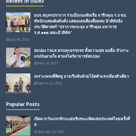
Recent in บันเทิง
อบจ.สมุทรปราการ ร่วมมือกองทัพเรือ จารึกคุณ ร.5 ขน
ทัพนักแสดงดังคับคั่ง แสดงแสงเสียงสื่อผสม มิวสิคัลอิง
ประวัติศาสตร์ “ปราการพระจุล จารึกคุณ มหาราช
ร.ศ.๑๑๒ เดอะมิวสิคัล”
July 08, 2025
สมปอง TALK ครบทุกอรรถรถ ทั้งความสุข อมยิ้ม หัวเราะ
แรงบันดาลใจ ตามสไตร์อาจารย์สมปอง
May 16, 2025
เพราะเพลงที่ติดหู อาจเริ่มต้นด้วยโน้ตตัวแรกเพียงตัวเดียว
March 25, 2025
Popular Posts
เปิดฉากวันแรกชักกะเย่อชิงชนะเลิศแห่งประเทศไทยครั้งที่
9
มิถุนายน 15, 2567