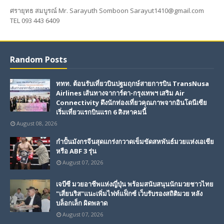
ศรายุทธ สมบูรณ์ Mr. Sarayuth Somboon Sarayut1410@gmail.com
TEL 093 443 6409
Random Posts
ททท. ต้อนรับเที่ยวบินปฐมฤกษ์สายการบิน TransNusa
Airlines เส้นทางจาการ์ตา-กรุงเทพฯ เสริม Air
Connectivity ดึงนักท่องเที่ยวคุณภาพจากอินโดนีเซีย
เริ่มเที่ยวแรกบินแรก 6 สิงหาคมนี้
August 08, 2026
กำปั้นมังกรจีนสุดแกร่งกวาดเข็มขัดสหพันธ์มวยแห่งเอเชีย
หรือ ABF 3 รุ่น
August 07, 2026
เจบีซี มวยอาชีพแห่งญี่ปุ่น พร้อมสนับสนุนนักมวยชาวไทย
"เสี่ยนริส"แนะเพิ่มไฟท์แฟ็กซ์ เว็บรับรองสถิติมวย หลัง
บล็อกเล็ก ผิดพลาด
August 07, 2026