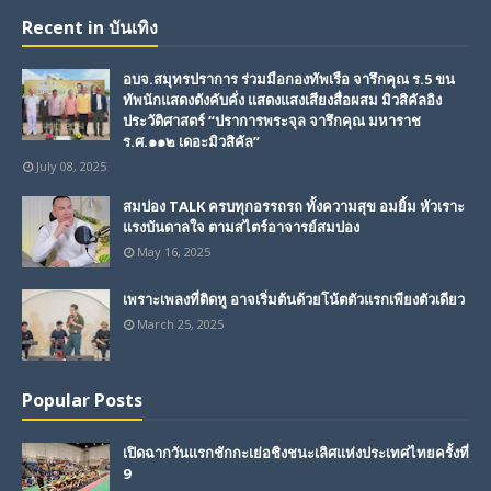
Recent in บันเทิง
อบจ.สมุทรปราการ ร่วมมือกองทัพเรือ จารึกคุณ ร.5 ขน
ทัพนักแสดงดังคับคั่ง แสดงแสงเสียงสื่อผสม มิวสิคัลอิง
ประวัติศาสตร์ “ปราการพระจุล จารึกคุณ มหาราช
ร.ศ.๑๑๒ เดอะมิวสิคัล”
July 08, 2025
สมปอง TALK ครบทุกอรรถรถ ทั้งความสุข อมยิ้ม หัวเราะ
แรงบันดาลใจ ตามสไตร์อาจารย์สมปอง
May 16, 2025
เพราะเพลงที่ติดหู อาจเริ่มต้นด้วยโน้ตตัวแรกเพียงตัวเดียว
March 25, 2025
Popular Posts
เปิดฉากวันแรกชักกะเย่อชิงชนะเลิศแห่งประเทศไทยครั้งที่
9