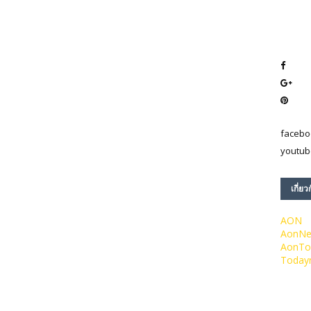
facebo
youtub
เกี่ยว
AON
AonN
AonTo
Today