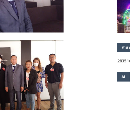
จำนว
2
8
3
5
1
AI