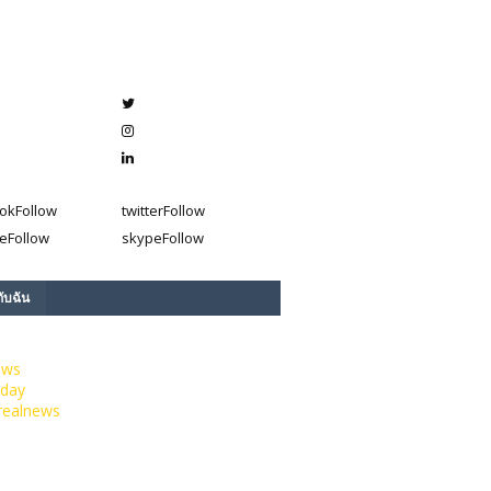
ok
Follow
twitter
Follow
e
Follow
skype
Follow
กับฉัน
ews
day
realnews