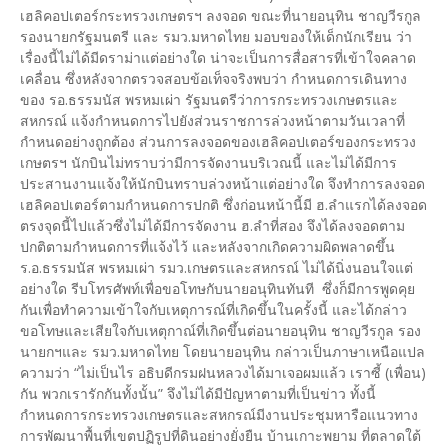
เฮลิคอปเตอร์กระทรวงเกษตรฯ ลงจอด ขณะที่นายอนุทิน ชาญวีรกูล
รองนายกรัฐมนตรี และ รมว.มหาดไทย มอบของให้เด็กนักเรียน ว่า
เรื่องนี้ไม่ได้มีดราม่าแต่อย่างใด น่าจะเป็นการสื่อสารที่เข้าใจคลาด
เคลื่อน ซึ่งหลังจากตรวจสอบข้อเท็จจริงพบว่า กำหนดการเดินทาง
ของ รอ.ธรรมนัส พรหมเผ่า รัฐมนตรีว่าการกระทรวงเกษตรและ
สหกรณ์ แจ้งกำหนดการไปยังส่วนราชการล่วงหน้าตามวันเวลาที่
กำหนดอย่างถูกต้อง ส่วนการลงจอดของเฮลิคอปเตอร์ของกระทรวง
เกษตรฯ นักบินไม่ทราบว่ามีการจัดงานบริเวณนี้ และไม่ได้มีการ
ประสานงานแจ้งให้นักบินทราบล่วงหน้าแต่อย่างใด จึงทำการลงจอด
เฮลิคอปเตอร์ตามกำหนดการปกติ ซึ่งก่อนหน้านี้มี ฮ.ลำแรกได้ลงจอด
ตรงจุดนี้ไปแล้วซึ่งไม่ได้มีการจัดงาน ฮ.ลำที่สอง จึงได้ลงจอดตาม
ปกติตามกำหนดการที่แจ้งไว้ และหลังจากเกิดความผิดพลาดขึ้น
ร.อ.ธรรมนัส พรหมเผ่า รมว.เกษตรและสหกรณ์ ไม่ได้นิ่งนอนใจแต่
อย่างใด รีบโทรศัพท์เพื่อขอโทษกับนายอนุทินทันที ซึ่งก็มีการพูดคุย
กันเพื่อทำความเข้าใจกับเหตุการณ์ที่เกิดขึ้นในครั้งนี้ และได้กล่าว
ขอโทษและเสียใจกับเหตุกาณ์ที่เกิดขึ้นต่อนายอนุทิน ชาญวีรกูล รอง
นายกฯและ รมว.มหาดไทย โดยนายอนุทิน กล่าวเป็นภาษาเหนือแปล
ความว่า “ไม่เป็นไร อธิบดีกรมฝนหลวงได้มาเจอผมแล้ว เราซี้ (เพื่อน)
กัน พวกเรารักกันทั้งนั้น” จึงไม่ได้มีปัญหาตามที่เป็นข่าว ทั้งนี้
กำหนดการกระทรวงเกษตรและสหกรณ์มีงานประชุมหารือแนวทาง
การพัฒนาพื้นที่เขตปฏิรูปที่ดินอย่างยั่งยืน บ้านเกาะพยาม ที่ตลาดใต้