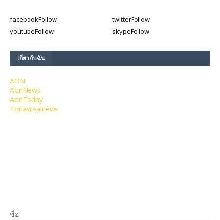
facebook
Follow
twitter
Follow
youtube
Follow
skype
Follow
เกี่ยวกับฉัน
AON
AonNews
AonToday
Todayrealnews
ชื่อ