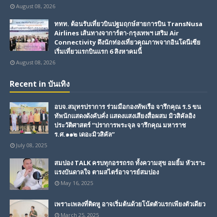
August 08, 2026
ททท. ต้อนรับเที่ยวบินปฐมฤกษ์สายการบิน TransNusa
Airlines เส้นทางจาการ์ตา-กรุงเทพฯ เสริม Air
Connectivity ดึงนักท่องเที่ยวคุณภาพจากอินโดนีเซีย
เริ่มเที่ยวแรกบินแรก 6 สิงหาคมนี้
August 08, 2026
Recent in บันเทิง
อบจ.สมุทรปราการ ร่วมมือกองทัพเรือ จารึกคุณ ร.5 ขน
ทัพนักแสดงดังคับคั่ง แสดงแสงเสียงสื่อผสม มิวสิคัลอิง
ประวัติศาสตร์ “ปราการพระจุล จารึกคุณ มหาราช
ร.ศ.๑๑๒ เดอะมิวสิคัล”
July 08, 2025
สมปอง TALK ครบทุกอรรถรถ ทั้งความสุข อมยิ้ม หัวเราะ
แรงบันดาลใจ ตามสไตร์อาจารย์สมปอง
May 16, 2025
เพราะเพลงที่ติดหู อาจเริ่มต้นด้วยโน้ตตัวแรกเพียงตัวเดียว
March 25, 2025