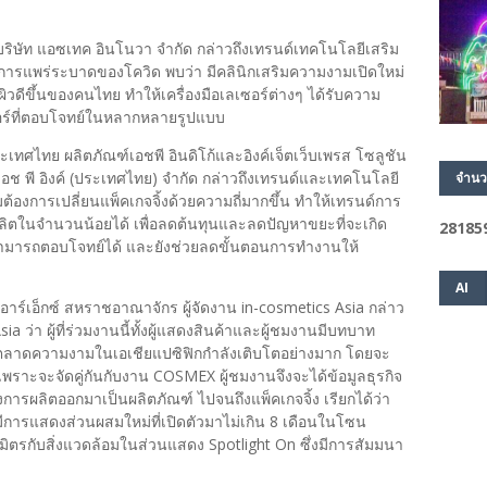
าย บริษัท แอซเทค อินโนวา จำกัด กล่าวถึงเทรนด์เทคโนโลยีเสริม
ารแพร่ระบาดของโควิด พบว่า มีคลินิกเสริมความงามเปิดใหม่
พผิวดีขึ้นของคนไทย ทำให้เครื่องมือเลเซอร์ต่างๆ ได้รับความ
เซอร์ที่ตอบโจทย์ในหลากหลายรูปแบบ
ะเทศไทย ผลิตภัณฑ์เอชพี อินดิโก้และอิงค์เจ็ตเว็บเพรส โซลูชัน
 เอช พี อิงค์ (ประเทศไทย) จำกัด กล่าวถึงเทรนด์และเทคโนโลยี
จำนว
มต้องการเปลี่ยนแพ็คเกจจิ้งด้วยความถี่มากขึ้น ทำให้เทรนด์การ
ลิตในจำนวนน้อยได้ เพื่อลดต้นทุนและลดปัญหาขยะที่จะเกิด
2
8
1
8
5
สามารถตอบโจทย์ได้ และยังช่วยลดขั้นตอนการทำงานให้
AI
อาร์เอ็กซ์ สหราชอาณาจักร ผู้จัดงาน in-cosmetics Asia กล่าว
ว่า ผู้ที่ร่วมงานนี้ทั้งผู้แสดงสินค้าและผู้ชมงานมีบทบาท
ลาดความงามในเอเชียแปซิฟิกกำลังเติบโตอย่างมาก โดยจะ
าะจะจัดคู่กันกับงาน COSMEX ผู้ชมงานจึงจะได้ข้อมูลธุรกิจ
ารผลิตออกมาเป็นผลิตภัณฑ์ ไปจนถึงแพ็คเกจจิ้ง เรียกได้ว่า
ยังมีการแสดงส่วนผสมใหม่ที่เปิดตัวมาไม่เกิน 8 เดือนในโซน
ิตรกับสิ่งแวดล้อมในส่วนแสดง Spotlight On ซึ่งมีการสัมมนา