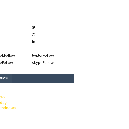
ok
Follow
twitter
Follow
e
Follow
skype
Follow
กับฉัน
ews
day
realnews