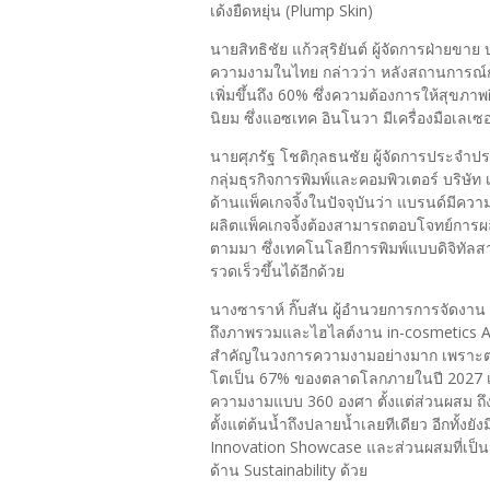
เด้งยืดหยุ่น (Plump Skin)
นายสิทธิชัย แก้วสุริยันต์ ผู้จัดการฝ่ายข
ความงามในไทย กล่าวว่า หลังสถานการณ์ก
เพิ่มขึ้นถึง 60% ซึ่งความต้องการให้สุขภา
นิยม ซึ่งแอซเทค อินโนวา มีเครื่องมือเล
นายศุภรัฐ โชติกุลธนชัย ผู้จัดการประจำปร
กลุ่มธุรกิจการพิมพ์และคอมพิวเตอร์ บริษัท
ด้านแพ็คเกจจิ้งในปัจจุบันว่า แบรนด์มีควา
ผลิตแพ็คเกจจิ้งต้องสามารถตอบโจทย์การผ
ตามมา ซึ่งเทคโนโลยีการพิมพ์แบบดิจิทัล
รวดเร็วขึ้นได้อีกด้วย
นางซาราห์ กิ๊บสัน ผู้อำนวยการการจัดงาน 
ถึงภาพรวมและไฮไลต์งาน in-cosmetics Asia 
สำคัญในวงการความงามอย่างมาก เพราะต
โตเป็น 67% ของตลาดโลกภายในปี 2027 เพร
ความงามแบบ 360 องศา ตั้งแต่ส่วนผสม ถึงก
ตั้งแต่ต้นน้ำถึงปลายน้ำเลยทีเดียว อีกทั้ง
Innovation Showcase และส่วนผสมที่เป็นม
ด้าน Sustainability ด้วย