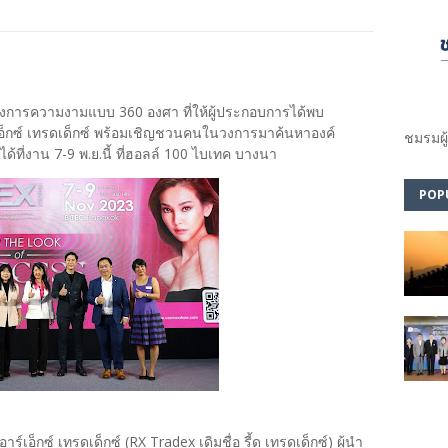
การความงามแบบ 360 องศา ที่ให้ผู้ประกอบการได้พบ
ร์เอ็กซ์ เทรดเด็กซ์ พร้อมเชิญชวนคนในวงการมาค้นหาองค์
ชมรม​ผู
้ที่งาน 7-9 พ.ย.นี้ ที่ฮอลล์ 100 ไบเทค บางนา
POP
เอ็กซ์ เทรดเด็กซ์ (RX Tradex เดิมชื่อ รี้ด เทรดเด็กซ์) ผู้นำ