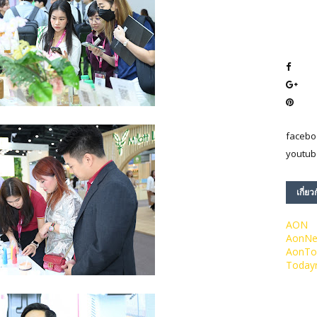
facebo
youtub
เกี่ยว
AON
AonN
AonTo
Today