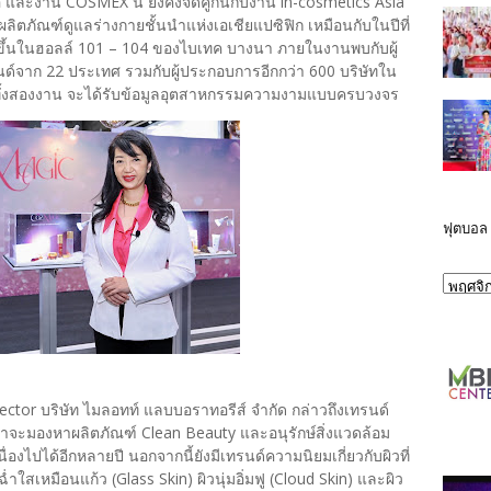
อ และงาน COSMEX นี้ ยังคงจัดคู่กันกับงาน in-cosmetics Asia
ลิตภัณฑ์ดูแลร่างกายชั้นนำแห่งเอเชียแปซิฟิก เหมือนกับในปีที่
ขึ้นในฮอลล์ 101 – 104 ของไบเทค บางนา ภายในงานพบกับผู้
ด์จาก 22 ประเทศ รวมกับผู้ประกอบการอีกกว่า 600 บริษัทใน
นทั้งสองงาน จะได้รับข้อมูลอุตสาหกรรมความงามแบบครบวงจร
ฟุตบอล
ector บริษัท ไมลอทท์ แลบบอราทอรีส์ จำกัด กล่าวถึงเทรนด์
ค้าจะมองหาผลิตภัณฑ์ Clean Beauty และอนุรักษ์สิ่งแวดล้อม
นื่องไปได้อีกหลายปี นอกจากนี้ยังมีเทรนด์ความนิยมเกี่ยวกับผิวที่
ใสเหมือนแก้ว (Glass Skin) ผิวนุ่มอิ่มฟู (Cloud Skin) และผิว