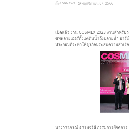
AonNews
พฤศจิกายน 07, 2566
เปิดแล้ว งาน COSMEX 2023 งานสำหรับวง
ซัพพลายเออร์ตั้งแต่ต้นน้ำถึงปลายน้ำ อา
ประกอบที่จะทำให้ธุรกิจประสบความสำเร็จได
นางวราภรณ์ ธรรมจรีย์ กรรมการผู้จัดการ อาร์