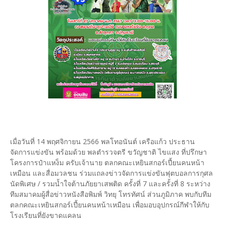
เมื่อวันที่ 14 พฤศจิกายน 2566 พลโทอนันต์ เครือแก้ว ประธาน
จัดการแข่งขัน พร้อมด้วย พลตำรวจตรี ขวัญชาติ ไขแสง ที่ปรึกษา
โครงการป๋าแหง็ม ครับเจ้านาย ตลกคณะเหยินสกอร์เปี้ยนคนหน้า
เหมือน และสื่อมวลชน ร่วมแถลงข่าวจัดการแข่งขันฟุตบอลการกุศล
นัดพิเศษ / รวมน้ำใจต้านภัยยาเสพติด ครั้งที่ 7 และครั้งที่ 8 ระหว่าง
ทีมสมาคมผู้สื่อข่าวหนังสือพิมพ์ วิทยุ โทรทัศน์ ส่วนภูมิภาค พบกับทีม
ตลกคณะเหยินสกอร์เปี้ยนคนหน้าเหมือน เพื่อมอบอุปกรณ์กีฬาให้กับ
โรงเรียนที่ยังขาดแคลน