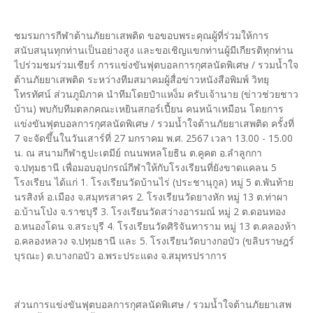
ชมรมการกีฬาต้านภัยยาเสพติด ขอขอบพระคุณผู้ที่ร่วมให้การ
สนับสนุนทุกท่านเป็นอย่างสูง และขอเชิญแขกท่านผู้มีเกียรติทุกท่าน
ไปร่วมชมร่วมเชียร์ การแข่งขันฟุตบอลการกุศลนัดพิเศษ / รวมน้ำใจ
ต้านภัยยาเสพติด ระหว่างทีมสมาคมผู้สื่อข่าวหนังสือพิมพ์ วิทยุ
โทรทัศน์ ส่วนภูมิภาค นำทีมโดยป๋าแหง็ม ครับเจ้านาย (ข่าวช่วยชาว
บ้าน) พบกับทีมตลกคณะเหยินสกอร์เปี้ยน คนหน้าเหมือน โดยการ
แข่งขันฟุตบอลการกุศลนัดพิเศษ / รวมน้ำใจต้านภัยยาเสพติด ครั้งที่
7 จะจัดขึ้นในวันเสาร์ที่ 27 มกราคม พ.ศ. 2567 เวลา 13.00 - 15.00
น. ณ สนามกีฬาธูปะเตมีย์ ถนนพหลโยธิน ต.คูคต อ.ลำลูกกา
จ.ปทุมธานี เพื่อมอบอุปกรณ์กีฬาให้กับโรงเรียนที่ยังขาดแคลน 5
โรงเรียน ได้แก่ 1. โรงเรียนวัดบ้านไร่ (ประชานุกูล) หมู่ 5 ต.พันท้าย
นรสิงห์ อ.เมือง จ.สมุทรสาคร 2. โรงเรียนวัดยางหัก หมู่ 13 ต.ท่าผา
อ.บ้านโป่ง จ.ราชบุรี 3. โรงเรียนวัดสว่างอารมณ์ หมู่ 2 ต.ดอนทอง
อ.หนองโดน จ.สระบุรี 4. โรงเรียนวัดศิริจันทาราม หมู่ 13 ต.คลองห้า
อ.คลองหลวง จ.ปทุมธานี และ 5. โรงเรียนวัดบางกอบัว (ขลิบราษฎร์
บุรณะ) ต.บางกอบัว อ.พระประแดง จ.สมุทรปราการ
ส่วนการแข่งขันฟุตบอลการกุศลนัดพิเศษ / รวมน้ำใจต้านภัยยาเสพ