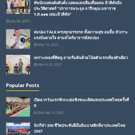
ทัพนักแสดงดังคับคั่ง แสดงแสงเสียงสื่อผสม มิวสิคัลอิง
ประวัติศาสตร์ “ปราการพระจุล จารึกคุณ มหาราช
ร.ศ.๑๑๒ เดอะมิวสิคัล”
July 08, 2025
สมปอง TALK ครบทุกอรรถรถ ทั้งความสุข อมยิ้ม หัวเราะ
แรงบันดาลใจ ตามสไตร์อาจารย์สมปอง
May 16, 2025
เพราะเพลงที่ติดหู อาจเริ่มต้นด้วยโน้ตตัวแรกเพียงตัวเดียว
March 25, 2025
Popular Posts
เปิดฉากวันแรกชักกะเย่อชิงชนะเลิศแห่งประเทศไทยครั้งที่
9
มิถุนายน 15, 2567
นักกีฬา 350 ชีวิตประชันฝีมือยิมนาสติกลีลาประเทศไทย
2567