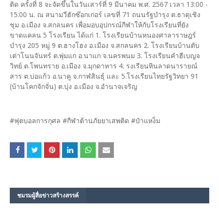
ติด ครั้งที่ 8 จะจัดขึ้นในวันเสาร์ที่ 9 มีนาคม พ.ศ. 2567 เวลา 13:00 -
15:00 น. ณ สนามวีฮักซ๊อกเกอร์ เลขที่ 71 ถนนรัฐบำรุง ต.ธาตุเชิง
ชุม อ.เมือง จ.สกลนคร เพื่อมอบอุปกรณ์กีฬาให้กับโรงเรียนที่ยัง
ขาดแคลน 5 โรงเรียน ได้แก่ 1. โรงเรียนบ้านหนองศาลาราษฎร์
บำรุง 205 หมู่ 9 ต.ฮางโฮง อ.เมือง จ.สกลนคร 2. โรงเรียนบ้านตับ
เต่าโนนจันทร์ ต.พุ่มแก อ.นาแก จ.นครพนม 3. โรงเรียนคำฮีเบญจ
วิทย์ ต.โพนทราย อ.เมือง จ.มุกดาหาร 4. รงเรียนหินลาดนารายณ์
สาร ต.บ่อแก้ว อ.นาคู จ.กาฬสินธุ์ และ 5.โรงเรียนไทยรัฐวิทยา 91
(บ้านโคกจักจั่น) ต.บุ่ง อ.เมือง จ.อำนาจเจริญ
#ฟุตบอลการกุศล #กีฬาต้านภัยยาเสพติด #ป๋าแหง็ม
ชมรม​ผู้สื่อข่าวสร้างสรรค์​