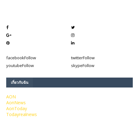
facebook
Follow
twitter
Follow
youtube
Follow
skype
Follow
เกี่ยวกับฉัน
AON
AonNews
AonToday
Todayrealnews