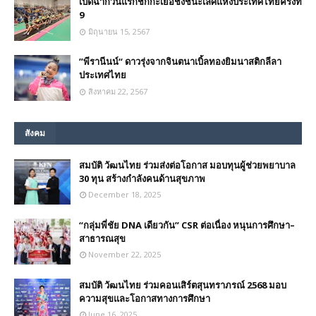
เปิดฉากวันแรกชักกะเย่อชิงชนะเลิศแห่งประเทศไทยครั้งที่
9
มิถุนายน 15, 2567
”พีรานีนน์“​ ดาวรุ่งจากจินตนาเบิ้ลทองยิมนาสติกลีลา
ประเทศไทย
สิงหาคม 22, 2567
สังคม
สมบัติ วัฒนไทย ร่วมส่งต่อโอกาส มอบทุนผู้ช่วยพยาบาล
30 ทุน สร้างกำลังคนด้านสุขภาพ
December 18, 2025
“กลุ่มพี่ชัย DNA เดียวกัน” CSR ต่อเนื่อง หนุนการศึกษา–
สาธารณสุข
November 22, 2025
สมบัติ วัฒนไทย ร่วมคอนเสิร์ตสุนทราภรณ์ 2568 มอบ
ความสุขและโอกาสทางการศึกษา
June 16, 2025