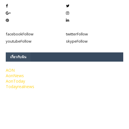
facebook
Follow
twitter
Follow
youtube
Follow
skype
Follow
เกี่ยวกับฉัน
AON
AonNews
AonToday
Todayrealnews