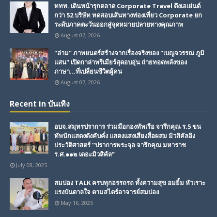
ททท. เดินหน้ารุกตลาด Corporate Travel ดึงเอเย่นต์
กว่า 52 บริษัท ทดสอบเส้นทางท่องเที่ยว Corporate ยก
ระดับภาคตะวันออกสู่จุดหมายปลายทางคุณภาพ
August 07, 2026
"ล่าม" ภาพยนตร์สร้างจากเรื่องจริงของ "เบญจวรรณ ภูมิ
แสน" เปิดกาล่าพรีเมียร์สุดอบอุ่น ถ่ายทอดพลังของ
ภาษา...ที่เปลี่ยนชีวิตผู้คน
August 07, 2026
Recent in บันเทิง
อบจ.สมุทรปราการ ร่วมมือกองทัพเรือ จารึกคุณ ร.5 ขน
ทัพนักแสดงดังคับคั่ง แสดงแสงเสียงสื่อผสม มิวสิคัลอิง
ประวัติศาสตร์ “ปราการพระจุล จารึกคุณ มหาราช
ร.ศ.๑๑๒ เดอะมิวสิคัล”
July 08, 2025
สมปอง TALK ครบทุกอรรถรถ ทั้งความสุข อมยิ้ม หัวเราะ
แรงบันดาลใจ ตามสไตร์อาจารย์สมปอง
May 16, 2025