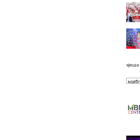
ฟุตบอล