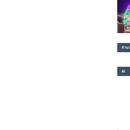
จำนว
AI