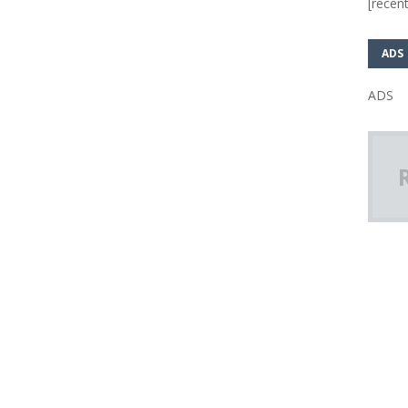
[recent
ADS
ADS