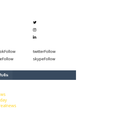
ok
Follow
twitter
Follow
e
Follow
skype
Follow
กับฉัน
ews
day
realnews