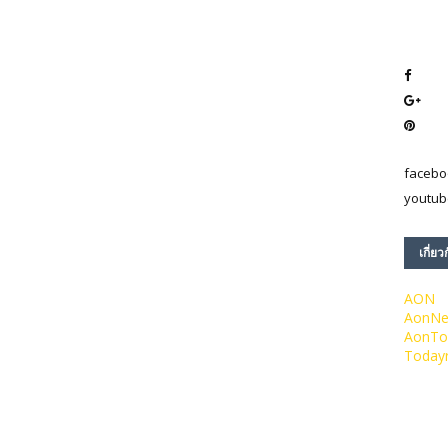
facebo
youtub
เกี่ยว
AON
AonN
AonTo
Today