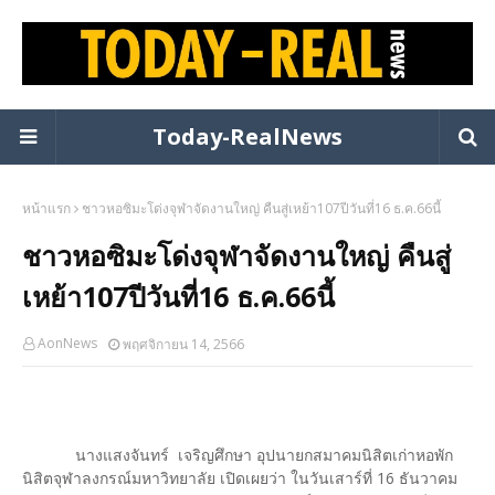
Today-RealNews
หน้าแรก
ชาวหอซิมะโด่งจุฬาจัดงานใหญ่ คืนสู่เหย้า107ปีวันที่16 ธ.ค.66นี้
ชาวหอซิมะโด่งจุฬาจัดงานใหญ่ คืนสู่
เหย้า107ปีวันที่16 ธ.ค.66นี้
AonNews
พฤศจิกายน 14, 2566
นางแสงจันทร์ เจริญศึกษา อุปนายกสมาคมนิสิตเก่าหอพัก
นิสิตจุฬาลงกรณ์มหาวิทยาลัย เปิดเผยว่า ในวันเสาร์ที่ 16 ธันวาคม