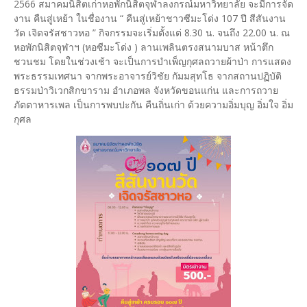
2566 สมาคมนิสิตเก่าหอพักนิสิตจุฬาลงกรณ์มหาวิทยาลัย จะมีการจัด
งาน คืนสู่เหย้า ในชื่องาน “ คืนสู่เหย้าชาวซีมะโด่ง 107 ปี สีสันงาน
วัด เจิดจรัสชาวหอ ” กิจกรรมจะเริ่มตั้งแต่ 8.30 น. จนถึง 22.00 น. ณ
หอพักนิสิตจุฬาฯ (หอซีมะโด่ง ) ลานเพลินตรงสนามบาส หน้าตึก
ชวนชม โดยในช่วงเช้า จะเป็นการบำเพ็ญกุศลถวายผ้าป่า การแสดง
พระธรรมเทศนา จากพระอาจารย์วิชัย กัมมสุทโธ จากสถานปฏิบัติ
ธรรมป่าวิเวกสิกขาราม อำเภอพล จังหวัดขอนแก่น และการถวาย
ภัตตาหารเพล เป็นการพบปะกัน คืนถิ่นเก่า ด้วยความอิ่มบุญ อิ่มใจ อิ่ม
กุศล