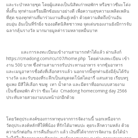
และระบำหลายชุด โดยผู้แสดงเป็นนิสิตเก่าหอพักฯ หรือชาวซีมะโด่ง
ทั้งสิ้น ทุกท่านเตรียมฝึกซ้อมมาอย่างดี เพื่อความสุขความเพลิดเพลิน
ที่สุด ของทุกท่านที่มาร่วมงานคืนสู่เหย้า ด้วยความคิดถึงบ้านอัน
อบอุ่น อันเป็นที่รักยิ่ง ของอดีตนิสิตชาวหอ จุดเด่นของงานยังมีการจับ
ฉลากลุ้นรางวัล มากมายมูลค่ารวมหลายหมื่นบาท
และการลงทะเบียนเข้างานสามารถทำได้แล้ว ผ่านลิงก์
https://cmadong.com/rcu107/home.php โดยค่าลงทะเบียน เข้า
งาน 500 บาท ซึ่งท่านสามารถรับประทานอาหาร จากซุ้มอาหาร
และเมนูอาหารชื่อดังที่เลือกสรรแล้ว นอกจากนี้ทุกท่านยังมีลุ้นได้รับ
รางวัล และรับของที่ระลึกเป็นสมุดจดโน้ตไดอารี่ แสนสวย เรียบหรู
ดูแพง มีสีให้เลือก ชมพู เทา น้ำตาล และมีตราที่ออกแบบสวยงาม
เป็นชื่อหอพัก คำว่า ซีมะโด่ง Cmadong homecoming day 2566
ประทับลายสวยงามบนหน้าปกอีกด้วย
โดยวัตถุประสงค์ของการหาทุนจากการจัดงานนี้ นอกเหนือจาก
วัตถุประสงค์หลักที่ให้พี่น้อง ที่รักได้มาพบปะ คุยระลึกความหลัง ด้วย
ความรักต่อกัน การคืนถิ่นเก่า แล้ว เงินที่ได้จากการจัดงาน ยังได้นำ