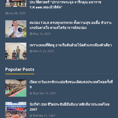
ประวัติศาสตร์ “ปราการพระจุล จารึกคุณ มหาราช
ร.ศ.๑๑๒ เดอะมิวสิคัล”
July 08, 2025
สมปอง TALK ครบทุกอรรถรถ ทั้งความสุข อมยิ้ม หัวเราะ
แรงบันดาลใจ ตามสไตร์อาจารย์สมปอง
May 16, 2025
เพราะเพลงที่ติดหู อาจเริ่มต้นด้วยโน้ตตัวแรกเพียงตัวเดียว
March 25, 2025
Popular Posts
เปิดฉากวันแรกชักกะเย่อชิงชนะเลิศแห่งประเทศไทยครั้งที่
9
มิถุนายน 15, 2567
นักกีฬา 350 ชีวิตประชันฝีมือยิมนาสติกลีลาประเทศไทย
2567
สิงหาคม 21, 2567