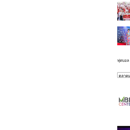
ฟุตบอล