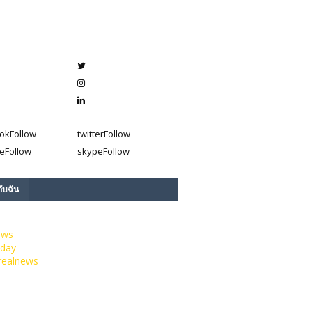
ok
Follow
twitter
Follow
e
Follow
skype
Follow
กับฉัน
ews
day
realnews