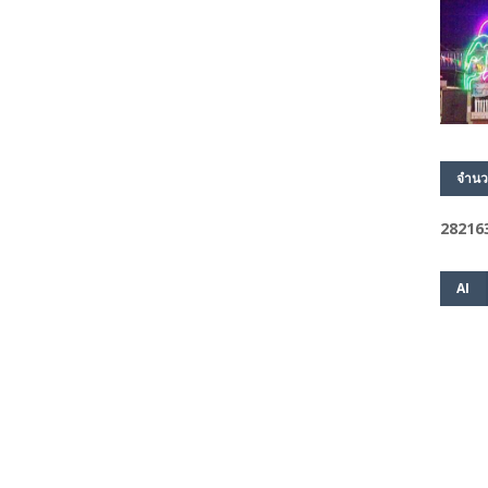
จำนว
2
8
2
1
6
AI