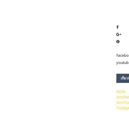
facebo
youtub
เกี่ยว
AON
AonN
AonTo
Today