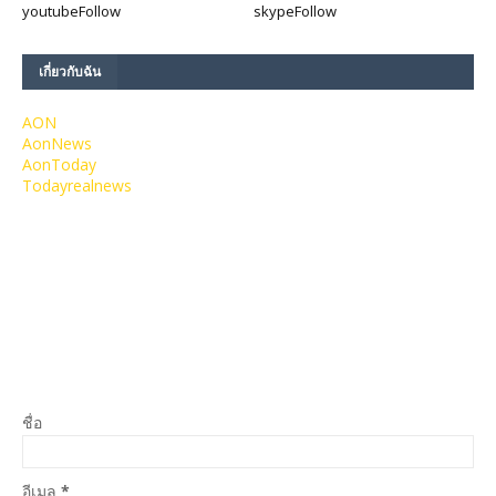
youtube
Follow
skype
Follow
เกี่ยวกับฉัน
AON
AonNews
AonToday
Todayrealnews
ชื่อ
อีเมล
*