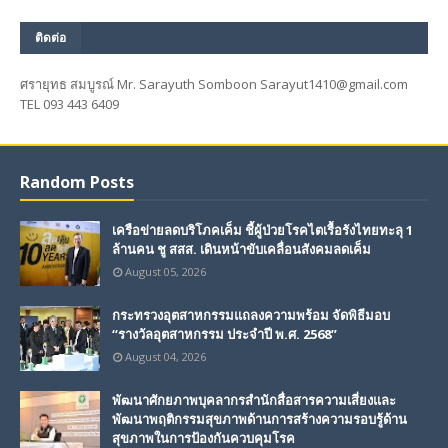
ติดต่อ
ศรายุทธ สมบูรณ์ Mr. Sarayuth Somboon Sarayut1410@gmail.com
TEL 093 443 6409
Random Posts
เครือข่ายลดบริโภคเค็ม ชี้ผู้ป่วยโรคไตเรื้อรังไทยทะลุ 1
ล้านคน ชู สสส. เดินหน้าขับเคลื่อนสังคมลดเค็ม
August 05, 2026
กระทรวงอุตสาหกรรมแถลงความพร้อม จัดพิธีมอบ
“รางวัลอุตสาหกรรม ประจำปี พ.ศ. 2568”
August 04, 2026
พัฒนาศักยภาพบุคลากรสำนักสื่อสารความเสี่ยงและ
พัฒนาพฤติกรรมสุขภาพด้านการสร้างความรอบรู้ด้าน
สุขภาพในการป้องกันควบคุมโรค