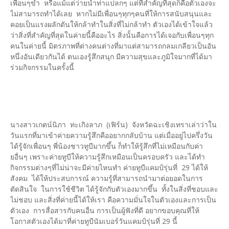
เพื่อนๆขำ หรือแม้แต่ว่ายน้ำท่าแปลกๆ แต่ที่สำคัญที่สุดก็คือตัวเองจะ
ไม่สามารถทำได้เลย หากไม่มีเพื่อนๆทุกๆคนที่ให้การสนับสนุนและ
คอยเป็นแรงผลักดันให้กล้าทำในสิ่งที่ไม่กล้าทำ ตัวเองได้เข้าใจแล้ว
ว่าสิ่งที่สำคัญที่สุดในค่ายนี้คืออะไร สิ่งนั้นคือการได้เจอกับเพื่อนๆทุก
คนในค่ายนี้ มิตรภาพที่ต่างคนต่างที่มาแต่สามารถกลมเกลียวเป็นอัน
หนึ่งอันเดียวกันได้ ตนเองรู้สึกสนุก มีความสุขและภูมิใจมากที่ได้มา
ร่วมกิจกรรมในครั้งนี้
นางสาวเกตน์นิภา ทะเกิงลาภ (เฟิร์น) จังหวัดฉะเชิงเทราเล่าว่าใน
วันแรกที่มาเข้าค่ายความรู้สึกคืออยากกลับบ้าน แต่เมื่ออยู่ไปครึ่งวัน
ได้รู้จักเพื่อนๆ พี่น้องชาวทูบีมากขึ้น ก็ทำให้รู้สึกที่ไม่เหมือนกับค่า
ยอื่นๆ เพราะค่ายทูบีให้ความรู้สึกเหมือนเป็นครอบครัว และได้ทำ
กิจกรรมต่างๆที่ไม่น่าจะมีค่ายไหนทำ ค่ายทูบีแคมป์รุ่นที่ 29 ได้ให้
สังคม ได้ให้ประสบการณ์ ความรู้ที่สามารถนำมาต่อยอดในการ
ตัดสินใจ ในการใช้ชีวิต ได้รู้จักกับตัวเองมากขึ้น ทั้งในสิ่งที่ชอบและ
ไม่ชอบ และสิ่งที่ค่ายนี้ได้ให้เรา คือความมั่นใจในตัวเองและการเป็น
ตัวเอง การสื่อสารกับคนอื่น การเป็นผู้ฟังที่ดี อยากขอบคุณที่ให้
โอกาสตัวเองได้มาที่ค่ายทูบีนัมเบอร์วันแคมป์รุ่นที่ 29 นี้