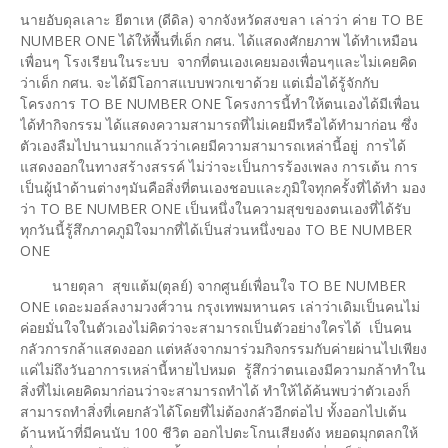
นายอับดุลเลาะ ยีตาเห (ดีดิล) จากจังหวัดสงขลา เล่าว่า ค่าย TO BE
NUMBER ONE ได้ให้พื้นที่เด็ก กศน. ได้แสดงศักยภาพ ได้ทำเหมือน
เพื่อนๆ โรงเรียนในระบบ จากที่ตนเองเคยมองเพื่อนๆและไม่เคยคิด
ว่าเด็ก กศน. จะได้มีโอกาสแบบพวกเขาด้วย แต่เมื่อได้รู้จักกับ
โครงการ TO BE NUMBER ONE โครงการนี้ทำให้ตนเองได้มีเพื่อน
ได้ทำกิจกรรม ได้แสดงความสามารถที่ไม่เคยมีหรือได้ทำมาก่อน ซึ่ง
ตัวเองลืมไปนานมากแล้วว่าเคยมีความสามารถเหล่านี้อยู่ การได้
แสดงออกในทางสร้างสรรค์ ไม่ว่าจะเป็นการร้องเพลง การเต้น การ
เป็นผู้นำด้านต่างๆมันคือสิ่งที่ตนเองชอบและภูมิใจทุกครั้งที่ได้ทำ มอง
ว่า TO BE NUMBER ONE เป็นหนึ่งในความสุขของตนเองที่ได้รับ
ทุกวันนี้รู้สึกภาคภูมิใจมากที่ได้เป็นส่วนหนึ่งของ TO BE NUMBER
ONE
นายตุลา สุขแต้ม(ตุลย์) จากศูนย์เพื่อนใจ TO BE NUMBER
ONE เดอะมอล์ลงามวงศ์วาน กรุงเทพมหานคร เล่าว่าเดิมเป็นคนไม่
ค่อยมั่นใจในตัวเองไม่คิดว่าจะสามารถเป็นตัวอย่างใครได้ เป็นคน
กลัวการกล้าแสดงออก แต่หลังจากมาร่วมกิจกรรมกับค่ายผ่านไปเพียง
แค่ไม่ถึงวันอาการเหล่านี้หายไปหมด รู้สึกว่าตนเองมีความกล้าทำใน
สิ่งที่ไม่เคยคิดมาก่อนว่าจะสามารถทำได้ ทำให้ได้ค้นพบว่าตัวเองก็
สามารถทำสิ่งที่เคยกลัวได้โดยที่ไม่ต้องกลัวอีกต่อไป ทั้งออกไปเต้น
ด้านหน้าที่มีคนนับ 100 ชีวิต ออกไปตะโกนเสียงดัง หยอดมุกตลกให้