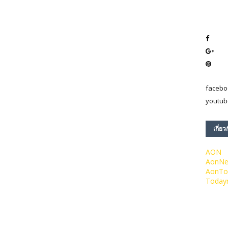
facebo
youtub
เกี่ยว
AON
AonN
AonTo
Today