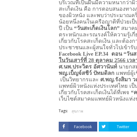
บริเวณที่เป็นผื่นมีความหนากว่าผิว
สะเก็ดเงิน คือ การตอบสนองทางภู
ของผิวหนัง และพบว่าประมาณครึ่ง
น้อยหนึ่งคนในเครือญาติที่ป่วยเป็
ปี เป็น 
“วันสะเก็ดเงินโลก”
สมาคม
ตระหนักและรณรงค์ให้ความรู้เกี
เกี่ยวกับโรคสะเก็ดเงิน
และต้องกา
ประชาชนและผู้สนใจทั่วไปเข้ารับ
Facebook Live
EP.34
ตอน “วันส
ในวันเสาร์ที่ 28 ตุลาคม 2566 เวล
ศ.นพ.ประวิตร อัศวานันท์
 นายกส
พญ.เบ็ญจ์สชีว์ ปัทมดิลก 
เป็นวิทยากรและ 
ศ.พญ.รังสิมา ว
แพทย์ผิวหนังแห่งประเทศไทย เป็
เกี่ยวกับโรคสะเก็ดเงินได้ที่เพจ 
“ค
เว็บไซต์สมาคมแพทย์ผิวหนังแห่
Tags:
สุขภาพ
Facebook
Twitter