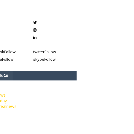
ok
Follow
twitter
Follow
e
Follow
skype
Follow
กับฉัน
ews
day
realnews