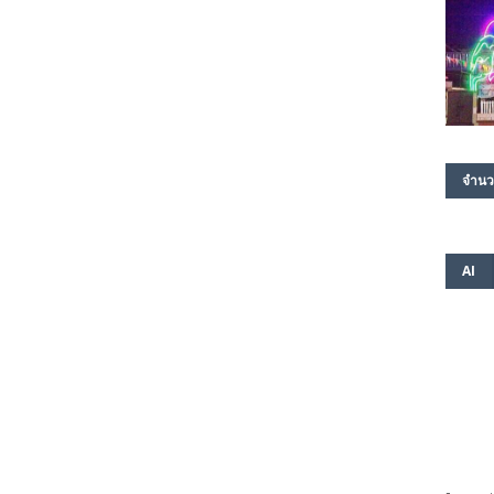
จำนว
AI