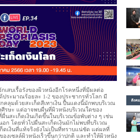
ักเสบเรื้อรังของผิวหนังอีกโรคหนึ่งที่มีผลต่อ
้ได้ประมาณร้อยละ 1-2 ของประชากรทั่วโลก มี
สังคม
คลุมด้วยสะเก็ดสีเทาเงิน ปื้นแดงนี้มักพบบริเวณ
งศีรษะ แต่อาจพบผื่นที่ผิวหนังบริเวณใดของ
ี่ผื่นสะเก็ดเงินเกิดขึ้นในบริเวณข้อพับต่าง ๆ เช่น 
นอก โดยทั่วไปผื่นสะเก็ดเงินมักไม่พบที่บริเวณ
เงินที่แท้จริงยังไม่เป็นที่ทราบแน่ชัด แต่ผลที่
ัวของเซลล์ผิวหนังเร็วขึ้นกว่าปกติ และทำให้ผิวหนัง