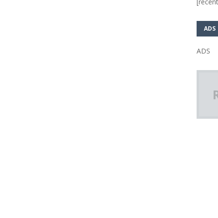
[recent
ADS
ADS