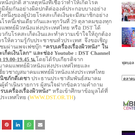
หนังปกติ สาเหตุหนึ่งที่เชื่อว่าทำให้เกิดโรค
มิคุ้มกันอย่างผิดปกติต่อองค์ประกอบบางอย่าง
หนึ่งของผู้ป่วยโรคสะเก็ดเงินจะมีสมาชิกอย่าง
นโรคนี้เช่นเดียวกัน
และทุกวันที่ 29 ตุลาคมของทุก
แพทย์ผิวหนังแห่งประเทศไทย หรือ DST
ได้
่ยวกับโรคสะเก็ดเงินและทำความเข้าใจให้ถูกต้อง
รให้ความรู้กับประชาชนทั่วประเทศ  จึงขอเชิญ
ชมผ่านเพจเฟซบุ๊ก 
“ครบเครื่องเรื่องผิวหนัง” ใน 
ะเก็ดเงินโลก” และช่อง 
Youtube : DST Channel
า 19.00-19.45 น.
โดยได้รับเกียรติจาก 
ฟุตบอล
มาคมแพทย์ผิวหนังแห่งประเทศไทย
และ
แพทย์ผู้เชี่ยวชาญสมาคมแพทย์ผิวหนังแห่งประเทศไทย 
ณิชภักดีเดชา
 ประธานประชาสัมพันธ์สมาคม
นผู้ดำเนินรายการ ผู้สนใจฝากข้อความคำถาม
รบเครื่องเรื่องผิวหนัง”
 หรือเข้าศึกษาข้อมูลได้ที่
งประเทศไทย (
WWW.DST.OR.TH
)