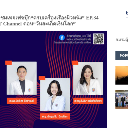
มเพจเฟซบุ๊ก“ครบเครื่องเรื่องผิวหนัง” 
EP.
3
4
T Channel 
ตอน“วันสะเก็ดเงินโลก
”
ชมรม​ผู
POP