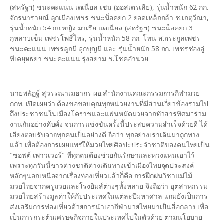
(สหรัฐฯ) ชนะคะแนน เดเนี่ยล เชน (ออสเตรเลีย), รุ่นน้ำหนัก 62 กก.
จักรนารายณ์ ลูกเมืองเพชร ชนะน็อคยก 2 ยอดเหล็กกล้า ช.เกตุวีณา,
รุ่นน้ำหนัก 54 กก.หญิง มาเรีย แดเนี่ยล (สหรัฐฯ) ชนะน็อคยก 3
กุหลาบเข็ม เพชรโพธิ์ไทร, รุ่นน้ำหนัก 58 กก. โทน ส.ตระกูลเพชร
ชนะคะแนน เพชรลูกมี ลูกบุญมี และ รุ่นน้ำหนัก 58 กก. เพชรช่องอู่
ทีเคยุทธยา ชนะคะแนน รุ่งสยาม ช.โชคอำนวย
นายพลัฏฐ์ สุวรรณาเมธากร ผอ.สำนักงานคณะกรรมการกีฬามวย
กกท. เปิดเผยว่า ต้องขอขอบคุณทุกหน่วยงานที่มีส่วนเกี่ยวข้องรวมไป
ถึงประชาชนในเมืองโคราชและแฟนหมัดมวยจากทั่วสารทิศมาร่วม
งานกันอย่างคับคั่ง จนการแข่งขันครั้งนี้ประสบความสำเร็จด้วยดี ได้
เสียงตอบรับจากทุกคนเป็นอย่างดี ถือว่า ทุกอย่างเราเดินมาถูกทาง
แล้ว เพื่อต้องการเผยแพร่ให้มวยไทยศิลปะประจำชาติของคนไทยเป็น
"ซอฟต์ เพาวเวอร์" ที่ทุกคนต้องช่วยกันรักษาและหวงแหนเอาไว้
เพราะทุกวันนี้ชาวต่างชาติต่างเดินทางเข้าเมืองไทยจุดประสงค์
หลักๆนอกเหนือจากเรื่องท่องเที่ยวแล้วก็คือ การฝึกฝนวิชาแม่ไม้
มวยไทยจากครูมวยและโรงยิมส์ต่างๆทั้งหลาย จึงถือว่า อุตสาหกรรม
มวยไทยสร้างมูลค่าให้กับประเทศในแต่ละปีมหาศาล แถมยังเป็นการ
ส่งเสริมการท่องเที่ยวด้วยการนำเอากีฬามวยไทยมาเป็นสื่อกลาง เพื่อ
เป็นการกระตุ้นเศรษฐกิจภายในประเทศไปในตัวด้วย ตามนโยบาย