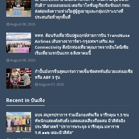
กับผิว” มอบเอบอนเน่ เดอร์มาโลชั่นยูเรียเข้มข้นแก่ กทม.
ส่งต่อพลังความห่วงใยสู่ผู้สูงอายุและกลุ่มเปราะบางที่
ประสบภัยทั่วทุกพื้นที่
August 08, 2026
ททท. ต้อนรับเที่ยวบินปฐมฤกษ์สายการบิน TransNusa
Airlines เส้นทางจาการ์ตา-กรุงเทพฯ เสริม Air
Connectivity ดึงนักท่องเที่ยวคุณภาพจากอินโดนีเซีย
เริ่มเที่ยวแรกบินแรก 6 สิงหาคมนี้
August 08, 2026
กำปั้นมังกรจีนสุดแกร่งกวาดเข็มขัดสหพันธ์มวยแห่งเอเชีย
หรือ ABF 3 รุ่น
August 07, 2026
Recent in บันเทิง
อบจ.สมุทรปราการ ร่วมมือกองทัพเรือ จารึกคุณ ร.5 ขน
ทัพนักแสดงดังคับคั่ง แสดงแสงเสียงสื่อผสม มิวสิคัลอิง
ประวัติศาสตร์ “ปราการพระจุล จารึกคุณ มหาราช
ร.ศ.๑๑๒ เดอะมิวสิคัล”