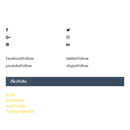
facebook
Follow
twitter
Follow
youtube
Follow
skype
Follow
เกี่ยวกับฉัน
AON
AonNews
AonToday
Todayrealnews