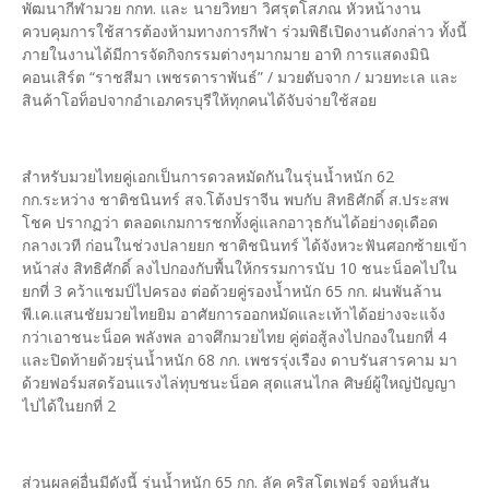
พัฒนากีฬามวย กกท. และ นายวิทยา วิศรุตโสภณ หัวหน้างาน
ควบคุมการใช้สารต้องห้ามทางการกีฬา ร่วมพิธีเปิดงานดังกล่าว ทั้งนี้
ภายในงานได้มีการจัดกิจกรรมต่างๆมากมาย อาทิ การแสดงมินิ
คอนเสิร์ต “ราชสีมา เพชรดาราพันธ์” / มวยตับจาก / มวยทะเล และ
สินค้าโอท็อปจากอำเอภครบุรีให้ทุกคนได้จับจ่ายใช้สอย
สำหรับมวยไทยคู่เอกเป็นการดวลหมัดกันในรุ่นน้ำหนัก 62
กก.ระหว่าง ชาติชนินทร์ สจ.โต้งปราจีน พบกับ สิทธิศักดิ์ ส.ประสพ
โชค ปรากฏว่า ตลอดเกมการชกทั้งคู่แลกอาวุธกันได้อย่างดุเดือด
กลางเวที ก่อนในช่วงปลายยก ชาติชนินทร์ ได้จังหวะฟันศอกซ้ายเข้า
หน้าส่ง สิทธิศักดิ์ ลงไปกองกับพื้นให้กรรมการนับ 10 ชนะน็อคไปใน
ยกที่ 3 คว้าแชมป์ไปครอง ต่อด้วยคู่รองน้ำหนัก 65 กก. ฝนพันล้าน
พี.เค.แสนชัยมวยไทยยิม อาศัยการออกหมัดและเท้าได้อย่างจะแจ้ง
กว่าเอาชนะน็อค พลังพล อาจศึกมวยไทย คู่ต่อสู้ลงไปกองในยกที่ 4
และปิดท้ายด้วยรุ่นน้ำหนัก 68 กก. เพชรรุ่งเรือง ดาบรันสารคาม มา
ด้วยฟอร์มสดร้อนแรงไล่ทุบชนะน็อค สุดแสนไกล ศิษย์ผู้ใหญ่ปัญญา
ไปได้ในยกที่ 2
ส่วนผลคู่อื่นมีดังนี้ รุ่นน้ำหนัก 65 กก. ลัค คริสโตเฟอร์ จอห์นสัน