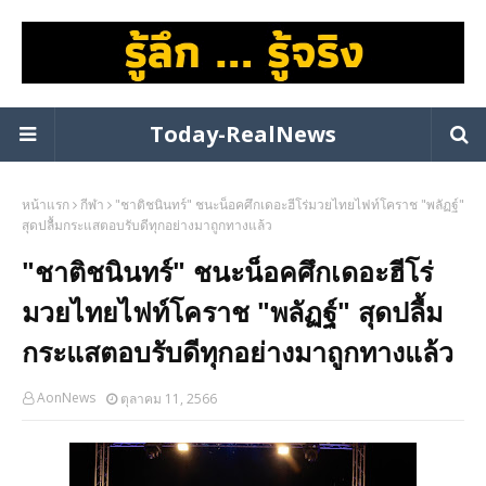
Today-RealNews
หน้าแรก
กีฬา
"ชาติชนินทร์" ชนะน็อคศึกเดอะฮีโร่มวยไทยไฟท์โคราช "พลัฏฐ์"
สุดปลื้มกระแสตอบรับดีทุกอย่างมาถูกทางแล้ว
"ชาติชนินทร์" ชนะน็อคศึกเดอะฮีโร่
มวยไทยไฟท์โคราช "พลัฏฐ์" สุดปลื้ม
กระแสตอบรับดีทุกอย่างมาถูกทางแล้ว
AonNews
ตุลาคม 11, 2566