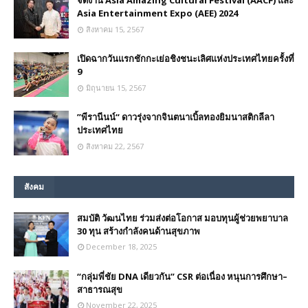
จัดงาน Asia Amazing Cultural Festival (AACF) และ
Asia Entertainment Expo (AEE) 2024
สิงหาคม 15, 2567
เปิดฉากวันแรกชักกะเย่อชิงชนะเลิศแห่งประเทศไทยครั้งที่
9
มิถุนายน 15, 2567
”พีรานีนน์“​ ดาวรุ่งจากจินตนาเบิ้ลทองยิมนาสติกลีลา
ประเทศไทย
สิงหาคม 22, 2567
สังคม
สมบัติ วัฒนไทย ร่วมส่งต่อโอกาส มอบทุนผู้ช่วยพยาบาล
30 ทุน สร้างกำลังคนด้านสุขภาพ
December 18, 2025
“กลุ่มพี่ชัย DNA เดียวกัน” CSR ต่อเนื่อง หนุนการศึกษา–
สาธารณสุข
November 22, 2025