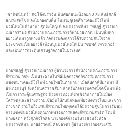
"ชาติชนินทร์" สจ.โต้งปราจีน ฟันศอกชนะน็อคยก 3 ส่ง สิทธิศักดิ์
ส.ประสพโชค ลงไปกองกับพื้น ในมวยคู่เอกศึก "เดอะฮีโร่ไฟท์
มวยไทยในตำนาน" สุดยิ่งใหญ่ ที่ จ.นครราชสีมา "พลัฏฐ์ สุวรรณา
เมธากร" ผอ.สำนักงานคณะกรรมการกีฬามวย กกท. เป็นปลื้มทุก
อย่างเดินมาถูกทางแล้ว กิจกรรมดังกล่าวได้รับความสนใจจาก
ประชาชนเป็นอย่างดี เพื่อหนุนมวยไทยให้เป็น "ซอฟต์ เพาวเวอร์"
และเป็นการกระตุ้นเศรษฐกิจภายในประเทศ
นายพลัฏฐ์ สุวรรณาเมธากร ผู้อำนวยการสำนักงานคณะกรรมการ
กีฬามวย กกท. เป็นประธานในพิธีเปิดการจัดกิจกรรมหกรรมการ
แข่งขัน "เดอะฮีโร่ไฟท์ มวยไทยในตำนาน" เมื่อสัปดาห์ที่ผ่านมา ที่
อำเภอครบุรี จังหวัดนครราชสีมา สำหรับกิจกรรมครั้งนี้จัดขึ้นมาเพื่อ
เป็นการกระตุ้นเศรษฐกิจ ด้วยการท่องเที่ยวเชิงกีฬาภายในเมือง
โคราช และสร้างความเชื่อมั่นให้กับนักท่องเที่ยวทั้งชาวไทยและชาว
ต่างชาติ รวมไปถึงแฟนกีฬามวยไทยทุกคนได้มีความสุขในการรับชม
การแข่งขันมวยไทยคุณภาพพร้อมการแสดงกีฬามวยสาธิต โดยมี
นางยลดา หวังศุภกิจโกศล นายกองค์การบริหารส่วนจังหวัด
นครราชสีมา, นายธีรวัฒน์ ศิลปอาชา ผู้อำนวยการกองส่งเสริม