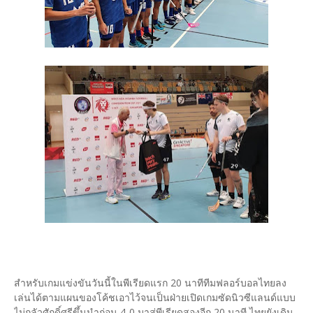
สำหรับเกมแข่งขันวันนี้ในพีเรียดแรก 20 นาทีทีมฟลอร์บอลไทยลง
เล่นได้ตามแผนของโค้ชเอาไว้จนเป็นฝ่ายเปิดเกมซัดนิวซีแลนด์แบบ
ไม่กลัวศักดิ์ศรีขึ้นนำก่อน 4-0 มาสู่พีเรียดสองอีก 20 นาที ไทยยังเดิน