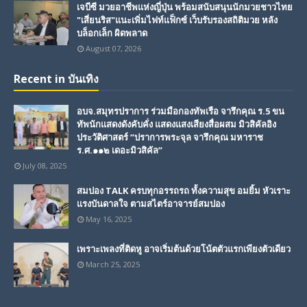
เจบีซี มวยอาชีพแห่งญี่ปุ่น พร้อมสนับสนุนนักมวยชาวไทย
"เสี่ยนริส"แนะเพิ่มไฟท์แฟ็กซ์ เว็บรับรองสถิติมวย หลัง
บล็อกเล็ก ผิดพลาด
August 07, 2026
Recent in บันเทิง
อบจ.สมุทรปราการ ร่วมมือกองทัพเรือ จารึกคุณ ร.5 ขน
ทัพนักแสดงดังคับคั่ง แสดงแสงเสียงสื่อผสม มิวสิคัลอิง
ประวัติศาสตร์ “ปราการพระจุล จารึกคุณ มหาราช
ร.ศ.๑๑๒ เดอะมิวสิคัล”
July 08, 2025
สมปอง TALK ครบทุกอรรถรถ ทั้งความสุข อมยิ้ม หัวเราะ
แรงบันดาลใจ ตามสไตร์อาจารย์สมปอง
May 16, 2025
เพราะเพลงที่ติดหู อาจเริ่มต้นด้วยโน้ตตัวแรกเพียงตัวเดียว
March 25, 2025