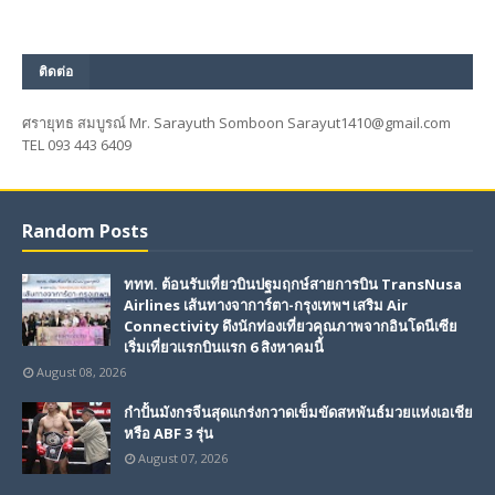
ติดต่อ
ศรายุทธ สมบูรณ์ Mr. Sarayuth Somboon Sarayut1410@gmail.com
TEL 093 443 6409
Random Posts
ททท. ต้อนรับเที่ยวบินปฐมฤกษ์สายการบิน TransNusa
Airlines เส้นทางจาการ์ตา-กรุงเทพฯ เสริม Air
Connectivity ดึงนักท่องเที่ยวคุณภาพจากอินโดนีเซีย
เริ่มเที่ยวแรกบินแรก 6 สิงหาคมนี้
August 08, 2026
กำปั้นมังกรจีนสุดแกร่งกวาดเข็มขัดสหพันธ์มวยแห่งเอเชีย
หรือ ABF 3 รุ่น
August 07, 2026