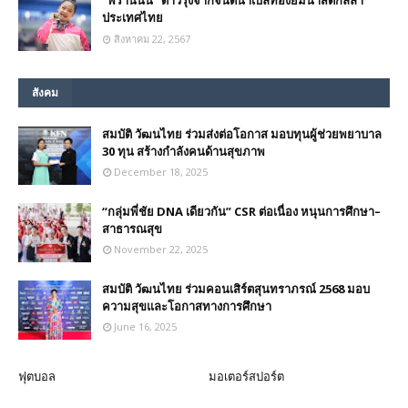
”พีรานีนน์“​ ดาวรุ่งจากจินตนาเบิ้ลทองยิมนาสติกลีลา
ประเทศไทย
สิงหาคม 22, 2567
สังคม
สมบัติ วัฒนไทย ร่วมส่งต่อโอกาส มอบทุนผู้ช่วยพยาบาล
30 ทุน สร้างกำลังคนด้านสุขภาพ
December 18, 2025
“กลุ่มพี่ชัย DNA เดียวกัน” CSR ต่อเนื่อง หนุนการศึกษา–
สาธารณสุข
November 22, 2025
สมบัติ วัฒนไทย ร่วมคอนเสิร์ตสุนทราภรณ์ 2568 มอบ
ความสุขและโอกาสทางการศึกษา
June 16, 2025
ฟุตบอล
มอเตอร์สปอร์ต