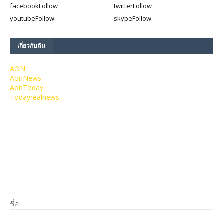
facebook
Follow
twitter
Follow
youtube
Follow
skype
Follow
เกี่ยวกับฉัน
AON
AonNews
AonToday
Todayrealnews
ชื่อ