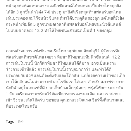
หน้าลุยต่อตัดแดนกลางของนิวซีแลนด์ได้หมดจนเป็นฝ่ายไทยบุกยิง
ได้อีก 3 ลูกขึ้นนำโด่ง 7-0 ประตู มาถึงพีเรียดสุดท้ายฟลอร์บอลไทย
เล่นประคองเกมไว้จนนิวซีแลนด์มาได้ประตูคืนสองลูก แต่ไทยก็ยังยิง
กระหน่ำเพิ่มอีก 5 ลูกจนหมดเวลาทีมฟลอร์บอลไทยชนะนิวซีแลนด์
ไปแบบขาดลอย 12-2 ทำให้ไทยชนะสามนัดเป็นที่ 1 ของกลุ่ม
ภายหลังจบการแข่งขัน พลเรือโทชาญชัยยศ อัทฒ์สุวีร์ ผู้จัดการทีม
ฟลอร์บอลทีมชาติไทย เผยว่า ทีมชาติไทยชนะทีมนิวซีแลนด์ 12:2
การเล่นในวันนี้ นักกีฬาทีมชาติไทยเล่นได้ดีมาก อาจเป็นเพราะ
ร่างกายเข้าที่แล้ว การเล่นในวันนี้เราบุกมากกว่า และทำได้ดี
ประกอบกับนิวซีแลนด์จะตั้งรับและโต้กลับ แต่ก็เจอความเร็วของเด็ก
เราโต้กลับจนไม่สามารถทำอะไรทีมเราได้เลย สำหรับสภาพร่างกาย
นักกีฬาอยู่ในเกณฑ์ที่ดี บาดเจ็บบ้างเล็กๆน้อยๆ พรุ่งนี้พักการแข่งขัน
1 วัน เตรียมความพร้อมไว้ตัดเชือกรอบรองชนะเลิศ และเราน่าจะ
เข้าชิงชนะเลิศได้ครับ ขอขอบ คุณทุกแรงใจแรงเชียร์ทั้งที่สนามและ
ที่ประเทศไทยครับ
Tags:
กีฬา