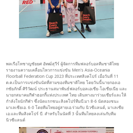
พลเรือโทชาญชัยยศ อัทฒ์สุวีร์ ผู้จัดการทีมฟลอร์บอลทีมชาติไทย
รายงานความเคลื่อนไหวการแข่งขัน Men's Asia-Oceania
Floorball Federation Cup 2023 ที่ประเทศสิงคโปร์ เมื่อวันที่ 11
ต.ค.เป็นการแข่งขันนัดที่สามของทีมชาติไทย โดยวันนี้นายกองเอ
กชัยภักดิ์ ศิริวัฒน์ ประธานสมาพันธ์ฟลอร์บอลเอเชีย-โอเชียเนีย และ
นายกสมาคมกีฬาฮอกกี้แห่งประเทศ ไทย เดินทางมาร่วมเชียร์และให้
กำลังใจนักกีฬา ซึ่งนัดแรกชนะสิงคโปร์ทีมบี.มา 8-6 นัดสองชนะ
มาเลเซียเอ. 6-0 โดยทีมไทยอยู่สายเอ.ร่วมกับ นิวซีแลนด์, มาเลเซีย
เอ.และทีมสิงคโปร์ บี. สำหรับในนัดที่ 3 นั้นทีมไทยลงเล่นกับทีม
นิวซีแลนด์