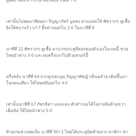
เท่านั้นไม่พอนาทีต่อมา ริญญาภัทร์ มูลดง ผ่านบอลให้ พัชราภร คูเชื้อ
ยิงให้ชบาแก้ว U17 ทิ้งห่างออกไป 2-0 ในนาทีที่ 8
นาทีที่ 22 พัชราภร คูเชื้อ มาบวกประตูที่สองของตัวเองในเกมนี้ ช่วย
ไทยนำห่าง 3-0 และจบครึ่งแรกไปด้วยสกอร์นี้
ครึ่งหลัง นาทีที่ 64 จากลูกเตะมุม ภิญญาพัชญ์ กลิ่นคล้าย เติมขึ้นมา
โขกคนเดียว ให้ไทยหนีออกไป 4-0
เท่านั้นนาทีที่ 67 ภัทรธิดา แสงแลบ ตัวสำรองได้โอกาสยิงด้วยขวา
เต็มข้อ ให้ไทยนำห่าง 5-0
ท้ายเกมช่วงทดเจ็บ นาทีที่ 90+2 ไทยได้ประตูปิดท้ายจาก มาติกา ท่า