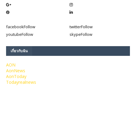
facebook
Follow
twitter
Follow
youtube
Follow
skype
Follow
เกี่ยวกับฉัน
AON
AonNews
AonToday
Todayrealnews