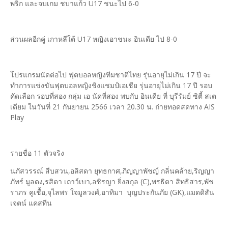
พริก และจบเกม ชบาแก้ว U17 ชนะไป 6-0
ส่วนผลอีกคู่ เกาหลีใต้ U17 หญิงเอาชนะ อินเดีย ไป 8-0
โปรแกรมนัดต่อไป ฟุตบอลหญิงทีมชาติไทย รุ่นอายุไม่เกิน 17 ปี จะ
ทำการแข่งขันฟุตบอลหญิงชิงแชมป์เอเชีย รุ่นอายุไม่เกิน 17 ปี รอบ
คัดเลือก รอบที่สอง กลุ่ม เอ นัดที่สอง พบกับ อินเดีย ที่ บุรีรัมย์ ซิตี้ สเต
เดียม ในวันที่ 21 กันยายน 2566 เวลา 20.30 น. ถ่ายทอดสดทาง AIS
Play
รายชื่อ 11 ตัวจริง
นภัสวรรณ์ สืบสวน,อลิสดา ยุทธกาศ,ภิญญาพัชญ์ กลิ่นคล้าย,ริญญา
ภัทร์ มูลดง,รสิตา เถาว์เบา,อชิรญา ยิ่งสกุล (C),พรธิตา สิทธิสาร,พัช
ราภร คูเชื้อ,จุไลพร ใจมูลวงศ์,อาทิมา บุญประกันภัย (GK),แมดดิสัน
เจตน์ แคสทีน