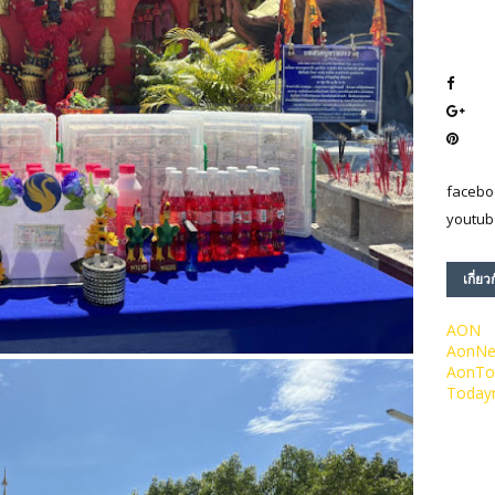
facebo
youtub
เกี่ยว
AON
AonN
AonTo
Today