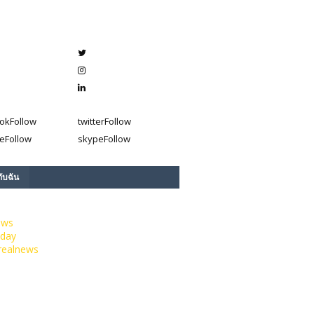
ok
Follow
twitter
Follow
e
Follow
skype
Follow
กับฉัน
ews
day
realnews