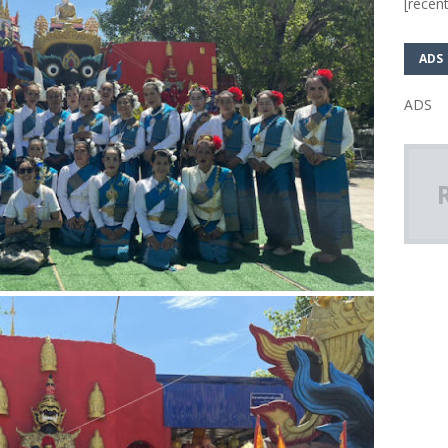
[recent
ADS
ADS