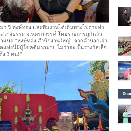
่ผ่านมา วี หงษ์ทอง และทีมงานได้เดินทางไปถ่ายทำ
ิมิตสว่างธรรม จ.นครสวรรค์ โดยรายการมูกันวัน
งชาแนล “หงษ์ทอง สำนักงานใหญ่” จากคำบอกเล่า
ห่งนี้มีผู้โชคดีมากมาย ไม่ว่าจะเป็นรางวัลเล็ก 
ถึง 3 คน!”
สังคม