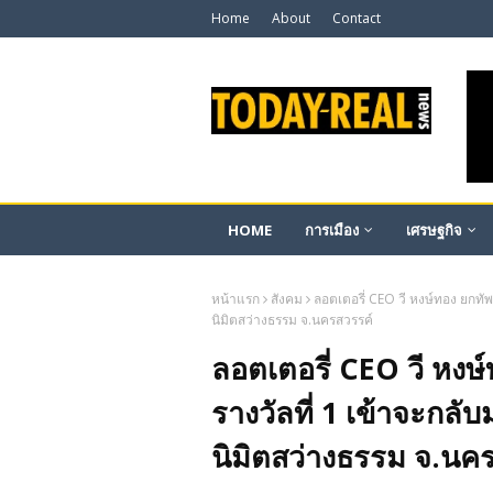
Home
About
Contact
HOME
การเมือง
เศรษฐกิจ
หน้าแรก
สังคม
ลอตเตอรี่ CEO วี หงษ์ทอง ยกทัพแ
นิมิตสว่างธรรม จ.นครสวรรค์
ลอตเตอรี่ CEO วี หงษ
รางวัลที่ 1 เข้าจะกลับม
นิมิตสว่างธรรม จ.นค