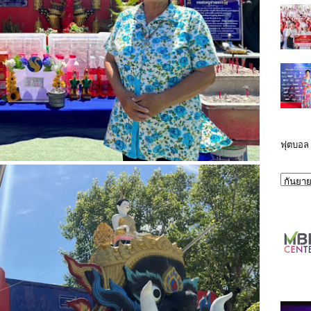
ฟุตบอล