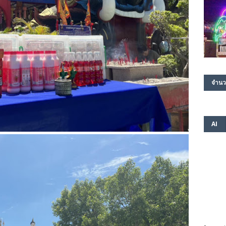
จำนว
AI