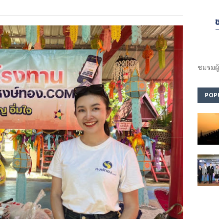
ชมรม​ผู
POP