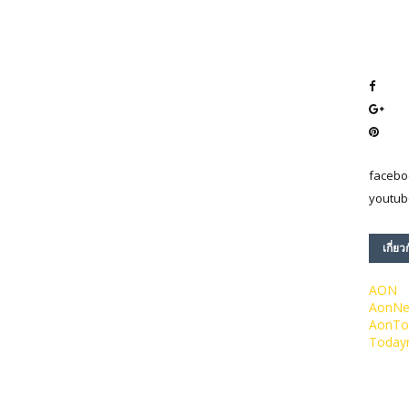
facebo
youtub
เกี่ยว
AON
AonN
AonTo
Today