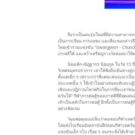
ถือว่าเป็นคนรุ่นใหม่ที่มีความสามารถ
เป็นการเรียน การแสดง และที่จะขอกล่าวถึง
ไทยเข้าร่วมแข่งขัน “Gwangwon - Chunc
เกาหลีใต้ และคว้าเหรียญรางวัลทองมาให้
น้องเค้ก-ณัฎฐากร นิยมกูล ในวัย 15 ปี
วิเทศสมุทรปราการ เล่าให้ฟังถึงเส้นทางสู่ก
ตั้งแต่เด็ก ๆ เพราะกว่าที่แต่ละคนจะมาเป็นนั
ประเภทนั้น ๆ ให้เข้าใจอย่างถ่องแท้และปฏิบ
เชิงและปฏิภาณไหวพริบในการที่จะเอาชนะคู่
ควันโด้” กีฬาการต่อสู้ของเกาหลีที่มีจุดเด่นอ
เท้าเป็นหลักในการต่อสู้ อีกทั้งเป็นการต่อสู
อย่างชัดเจน
“คุณพ่อคุณแม่เห็นว่าผมชอบกีฬาเทควั
โดยส่งไปเรียนยังสถาบันฝึกสอนกีฬาเทควั
แข่งขันเล็ก ๆไป เรื่อย ๆ จนกระทั่งได