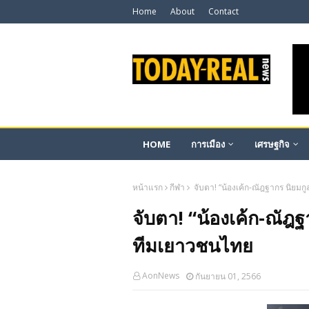
Home
About
Contact
HOME
การเมือง
เศรษฐกิจ
หน้าแรก
กีฬา
จับตา! “น้องเค้ก-ณัฎฐากร นิยมก
จับตา! “น้องเค้ก-ณัฎฐ
ทีมเยาวชนไทย
AonNews
กันยายน 01, 2566