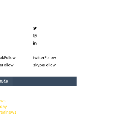
ok
Follow
twitter
Follow
e
Follow
skype
Follow
กับฉัน
ews
day
realnews