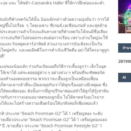
ุล และ โค้ชด้า-Cassandra Haller ที่ให้การฝึกสอนและคำ
ักกีฬาเทควันโด้นั้น น้องเค้กกล่าวด้วยความมุ่งมั่นว่า การได้
่ขึ้นไปเรื่อย ๆ โดยเฉพาะ ซีเกมส์,เอเชียนเกมส์ และสุดท้าย
พี่ที่ประสบความสำเร็จบนเส้นทางสายกีฬาเทควันโด้จนมีชื่อเสียง
่า การเล่นกีฬาไม่ส่งผลกระทบต่อการเรียน เพราะส่วนใหญ่จะใช้
ียนและวันหยุดเสาร์อาทิตย์ ส่วนงานวงการบันเทิงจะเป็นวัน
จำนว
วนใหญ่ครับ และผมมีคติในการดำเนินชีวิตคือ อย่าให้ใครมาดูถูก
ที่”
2
8
1
9
9
่ของน้องเค้ก ร่วมกันเปิดเผยถึงวิธีการเลี้ยงลูกว่า เด็กในยุค
ห้เขาได้ แต่จะคอยอยู่ห่าง ๆ อย่างห่วง ๆ พร้อมที่จะซัพพอร์ต
AI
บของทำนองคลองธรรม พวกเราจะเลี้ยงลูกเป็นเหมือนเพื่อน
็ตามเขากล้าที่จะเปิดอกคุยกับเราได้ทุกเรื่องอย่างมีเหตุผล ซึ่ง
ให้หลงผิดเยอะ ดังนั้นการที่ลูกปรึกษาพ่อแม่ทำให้ลูกได้รู้เท่าทัน
ิ่ง สำหรับการวางแผนอนาคตของลูกนั้น ไม่ได้คาดหวังอะไรมาก
องได้และไม่สร้างความเดือดร้อนให้แก่สังคมก็เพียงพอแล้ว
อาทิ ประเภท “Beach Poomsae-G2” ได้ 1 เหรียญทอง ระดับ
ชายเดี่ยวประเภท “Beach Poomsae-G2” ได้ 1 เหรียญทองแดง
 ปี ,ชายเดี่ยว ประเภท “Beach Poomsae freestyle-G2” 1