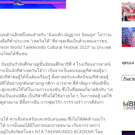
รอบด้านอีกหนึ่งคนสำหรับ “น้องเค้ก-ณัฎฐากร นิยมกูล” ไม่ว่าจะ
คือกีฬาประเภท “เทควันโด้” ที่ล่าสุดเพิ่งเป็นตัวแทนเยาวชน
heon World Taekwondo Cultural Festival 2023” ณ ประเทศ
คนไทยได้ชื่นชม
ฟุตบอล
 ปัจจุบันกำลังศึกษาอยู่ชั้นมัธยมศึกษาปีที่ 4 โรงเรียนสารสาสน์
ารเป็นนักกีฬาเทควันโด้ว่า เริ่มจากเป็นคนชอบดูกีฬาต่อสู้มา
กกีฬาต่อสู้ได้นั้นต้องเรียนรู้ ทั้งศาสตร์และศิลป์ของกีฬาต่อสู้
ัติได้อย่างถูกต้องตามกฎ กติกา มารยาท ที่สำคัญเราต้องมีชั้น
แข่งขันให้ได้ในเกมการแข่งขัน ซึ่งในที่สุดผมก็มาคลิกกับ “เท
ันเป็นเสน่ห์คือ เป็นกีฬาที่ไม่ได้ใช้อาวุธใด ๆ ในการต่อสู้ แต่ใช้
้ที่ดูสวยงาม มีทั้งการยืน การฟุตเวิร์ก การร่ายรำ การตีลังกา
นโด้ ท่านจึงส่งเสริมและสนับสนุนผม ซึ่งไม่ได้คัดค้านอะไร
นโด้ จากนั้นผมได้มีโอกาสออกภาคสนาม เริ่มจากรายการ
้เข้ามาอยู่ในสังกัดสโมสร NTA TAEKWONDO ACADEMY โดย