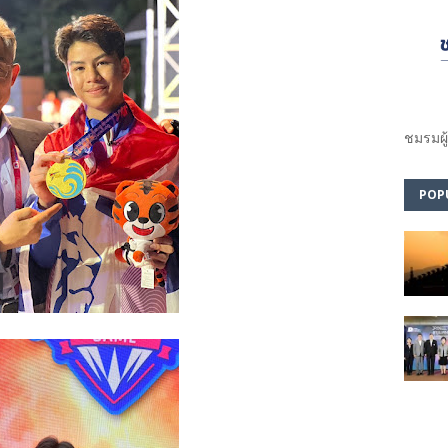
ชมรม​ผู
POP