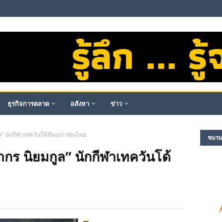
ธุรกิจการตลาด
อสังหา
ข่าว
ูล” นักกีฬาเทควันโด้ทีมเยาวชนไทย
ชมรม​ผ
ากร นิยมกูล” นักกีฬาเทควันโด้