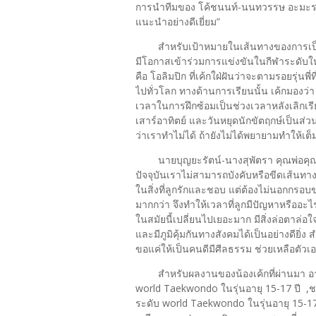
การนำทีมของ โค้ชนนท์-นนทวรรษ อะมะระก
แนะนำอย่างดีเยี่ยม”
สำหรับเป้าหมายในเส้นทางของการเป็นน
มีโอกาสเข้าร่วมการแข่งขันในกีฬาระดับใหญ
คือ โอลิมปิก ที่เค้กใฝ่ฝันว่าจะตามรอยรุ่น
ไปทั่วโลก ทางด้านการเรียนนั้น เค้กมองว
เวลาในการฝึกซ้อมเป็นช่วงเวลาหลังเลิกเร
เสาร์อาทิตย์ และวันหยุดนักขัตฤกษ์เป็นส่
ว่าเราทำไม่ได้ ถ้ายังไม่ได้พยายามทำให้เต็ม
นายบุญยะรัตน์-นางสุพัตรา คุณพ่อคุณแม
ปัจจุบันเราไม่สามารถบังคับหรือขีดเส้นทางใ
ในสิ่งที่ลูกรักและชอบ แต่ต้องไม่นอกกรอ
มากกว่า จึงทำให้เวลาที่ลูกมีปัญหาหรืออะไรก
ในสมัยนี้เปลี่ยนไปเยอะมาก มีสิ่งล่อตาล่อใจ
และมีภูมิคุ้มกันทางสังคมได้เป็นอย่างดีย
ขอแค่ให้เป็นคนดีมีศีลธรรม ช่วยเหลือตัวเ
สำหรับผลงานของน้องเค้กที่ผ่านมา 
world Taekwondo ในรุ่นอายุ 15-17 ปี ,
ระดับ world Taekwondo ในรุ่นอายุ 15-17