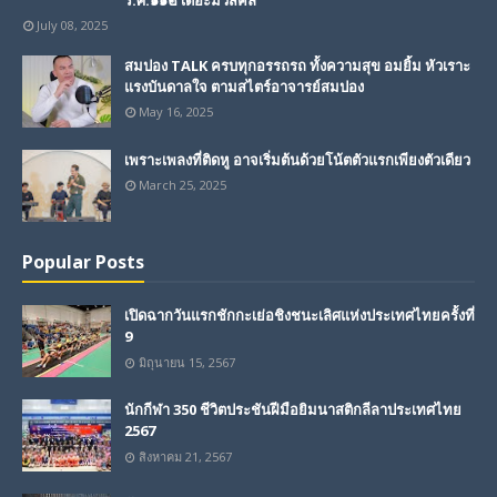
ร.ศ.๑๑๒ เดอะมิวสิคัล”
July 08, 2025
สมปอง TALK ครบทุกอรรถรถ ทั้งความสุข อมยิ้ม หัวเราะ
แรงบันดาลใจ ตามสไตร์อาจารย์สมปอง
May 16, 2025
เพราะเพลงที่ติดหู อาจเริ่มต้นด้วยโน้ตตัวแรกเพียงตัวเดียว
March 25, 2025
Popular Posts
เปิดฉากวันแรกชักกะเย่อชิงชนะเลิศแห่งประเทศไทยครั้งที่
9
มิถุนายน 15, 2567
นักกีฬา 350 ชีวิตประชันฝีมือยิมนาสติกลีลาประเทศไทย
2567
สิงหาคม 21, 2567