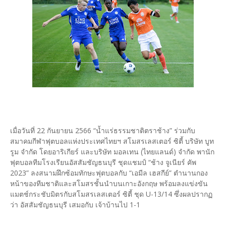
เมื่อวันที่ 22 กันยายน 2566 “น้ำแร่ธรรมชาติตราช้าง” ร่วมกับ
สมาคมกีฬาฟุตบอลแห่งประเทศไทยฯ สโมสรเลสเตอร์ ซิตี้ บริษัท บูท
รูม จำกัด โดยอาริเกียร์ และบริษัท มอลเทน (ไทยแลนด์) จำกัด พานัก
ฟุตบอลทีมโรงเรียนอัสสัมชัญธนบุรี ชุดแชมป์ “ช้าง จูเนียร์ คัพ
2023” ลงสนามฝึกซ้อมทักษะฟุตบอลกับ “เอมีล เฮสกีย์” ตำนานกอง
หน้าของทีมชาติและสโมสรชั้นนำบนเกาะอังกฤษ พร้อมลงแข่งขัน
แมตช์กระชับมิตรกับสโมสรเลสเตอร์ ซิตี้ ชุด U-13/14 ซึ่งผลปรากฏ
ว่า อัสสัมชัญธนบุรี เสมอกับ เจ้าบ้านไป 1-1