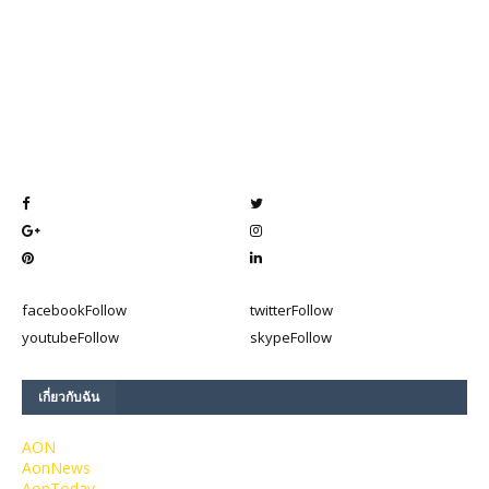
facebook
Follow
twitter
Follow
youtube
Follow
skype
Follow
เกี่ยวกับฉัน
AON
AonNews
AonToday