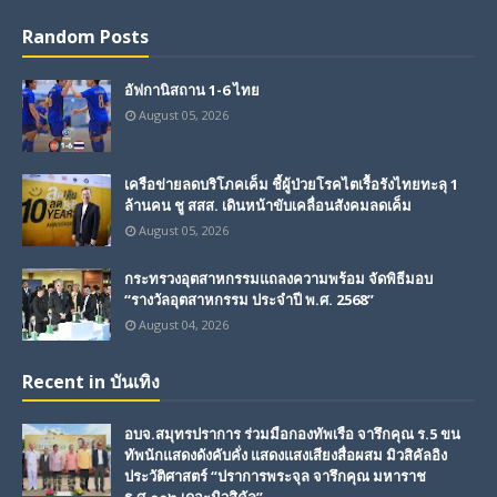
Random Posts
อัฟกานิสถาน 1-6 ไทย
August 05, 2026
เครือข่ายลดบริโภคเค็ม ชี้ผู้ป่วยโรคไตเรื้อรังไทยทะลุ 1
ล้านคน ชู สสส. เดินหน้าขับเคลื่อนสังคมลดเค็ม
August 05, 2026
กระทรวงอุตสาหกรรมแถลงความพร้อม จัดพิธีมอบ
“รางวัลอุตสาหกรรม ประจำปี พ.ศ. 2568”
August 04, 2026
Recent in บันเทิง
อบจ.สมุทรปราการ ร่วมมือกองทัพเรือ จารึกคุณ ร.5 ขน
ทัพนักแสดงดังคับคั่ง แสดงแสงเสียงสื่อผสม มิวสิคัลอิง
ประวัติศาสตร์ “ปราการพระจุล จารึกคุณ มหาราช