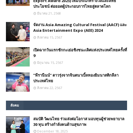
Export Award 2025) เพิ่มประเภทรางวัลและสิทธิ
ประโยชน์ ต่อยอดผู้ประกอบการไทยสู่ตลาดโลก
มีนาคม 21, 2568
จัดงาน Asia Amazing Cultural Festival (AACF) และ
Asia Entertainment Expo (AEE) 2024
สิงหาคม 15, 2567
เปิดฉากวันแรกชักกะเย่อชิงชนะเลิศแห่งประเทศไทยครั้งที่
9
มิถุนายน 15, 2567
”พีรานีนน์“​ ดาวรุ่งจากจินตนาเบิ้ลทองยิมนาสติกลีลา
ประเทศไทย
สิงหาคม 22, 2567
สังคม
สมบัติ วัฒนไทย ร่วมส่งต่อโอกาส มอบทุนผู้ช่วยพยาบาล
30 ทุน สร้างกำลังคนด้านสุขภาพ
December 18, 2025