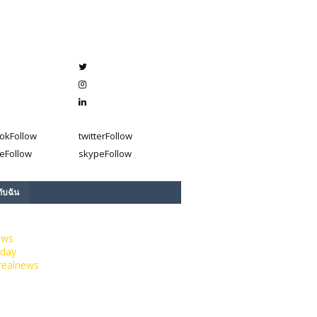
ok
Follow
twitter
Follow
e
Follow
skype
Follow
กับฉัน
ews
day
realnews