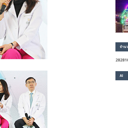
จำนว
2
8
2
8
1
AI