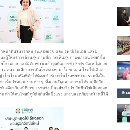
้าที่บริหารกลุ่ม รพ.สมิติเวช และ รพ.บีเอ็นเอช และผู้
านะผู้ให้บริการด้านสุขภาพที่อยากเห็นสุขภาพของคนไทยดีขึ้น
ยโรงพยาบาลสมิติเวช เน้นย้ำจุดยืนการทำ Early Care ไม่ป่วย
ion ลดความเสี่ยงการเกิดโรคต่างๆ มาโดยตลอด โรคไข้เลือด
่ เป็นโรคหนึ่งที่ทำให้ต้องเข้ารักษาในโรงพยาบาล รวมทั้งใน
้ จะเห็นว่าหน่วยงานต่างๆ ทั้งภาครัฐและเอกชนได้ร่วมมือกัน
เดียวกับสมิติเวช เราหวังเป็นอย่างยิ่งว่า วัคซีนไข้เลือดออก
สังคม
ทย ทำให้คนไทยมีภูมิคุ้มกันที่แข็งแรง และปลอดภัยจากโรคนี้ได้