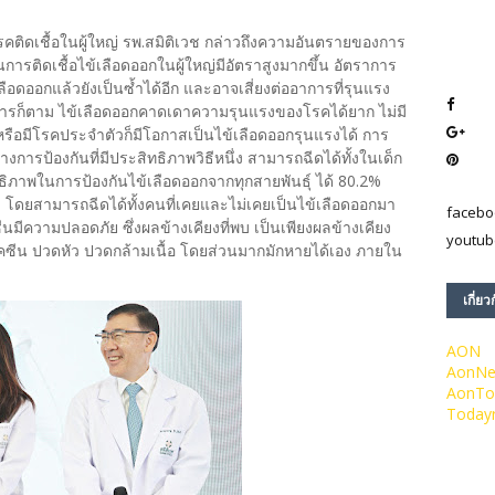
คติดเชื้อในผู้ใหญ่ รพ.สมิติเวช กล่าวถึงความอันตรายของการ
ุบันการติดเชื้อไข้เลือดออกในผู้ใหญ่มีอัตราสูงมากขึ้น อัตราการ
้เลือดออกแล้วยังเป็นซ้ำได้อีก และอาจเสี่ยงต่ออาการที่รุนแรง
การก็ตาม ไข้เลือดออกคาดเดาความรุนแรงของโรคได้ยาก ไม่มี
รือมีโรคประจำตัวก็มีโอกาสเป็นไข้เลือดออกรุนแรงได้ การ
งการป้องกันที่มีประสิทธิภาพวิธีหนึ่ง สามารถฉีดได้ทั้งในเด็ก
สิทธิภาพในการป้องกันไข้เลือดออกจากทุกสายพันธุ์ ได้ 80.2%
ดยสามารถฉีดได้ทั้งคนที่เคยและไม่เคยเป็นไข้เลือดออกมา
facebo
ซีนมีความปลอดภัย ซึ่งผลข้างเคียงที่พบ เป็นเพียงผลข้างเคียง
youtub
วัคซีน ปวดหัว ปวดกล้ามเนื้อ โดยส่วนมากมักหายได้เอง ภายใน
เกี่ยว
AON
AonN
AonTo
Today