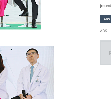
[recent
ADS
ADS