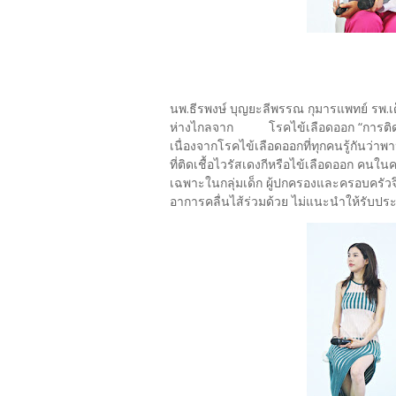
นพ.ธีรพงษ์ บุญยะลีพรรณ กุมารแพทย์ รพ.เ
ห่างไกลจาก โรคไข้เลือดออก “การติดเชื
เนื่องจากโรคไข้เลือดออกที่ทุกคนรู้กันว่
ที่ติดเชื้อไวรัสเดงกีหรือไข้เลือดออก คนในค
เฉพาะในกลุ่มเด็ก ผู้ปกครองและครอบครัวจึ
อาการคลื่นไส้ร่วมด้วย ไม่แนะนำให้รับปร