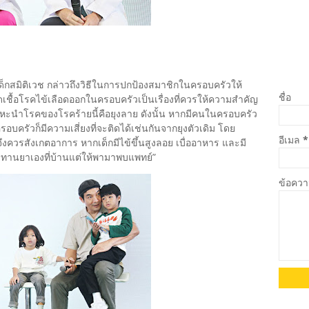
ด็กสมิติเวช กล่าวถึงวิธีในการปกป้องสมาชิกในครอบครัวให้
ชื่อ
้อโรคไข้เลือดออกในครอบครัวเป็นเรื่องที่ควรให้ความสำคัญ
าพาหะนำโรคของโรคร้ายนี้คือยุงลาย ดังนั้น หากมีคนในครอบครัว
รอบครัวก็มีความเสี่ยงที่จะติดได้เช่นกันจากยุงตัวเดิม โดย
อีเมล
*
งควรสังเกตอาการ หากเด็กมีไข้ขึ้นสูงลอย เบื่ออาหาร และมี
ะทานยาเองที่บ้านแต่ให้พามาพบแพทย์”
ข้อคว