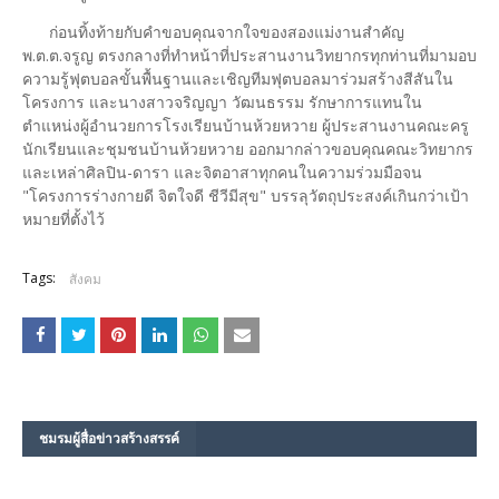
ก่อนทิ้งท้ายกับคำขอบคุณจากใจของสองแม่งานสำคัญ
พ.ต.ต.จรูญ ตรงกลางที่ทำหน้าที่ประสานงานวิทยากรทุกท่านที่มามอบ
ความรู้ฟุตบอลขั้นพื้นฐานและเชิญทีมฟุตบอลมาร่วมสร้างสีสันใน
โครงการ และนางสาวจริญญา วัฒนธรรม รักษาการแทนใน
ตำแหน่งผู้อำนวยการโรงเรียนบ้านห้วยหวาย ผู้ประสานงานคณะครู
นักเรียนและชุมชนบ้านห้วยหวาย ออกมากล่าวขอบคุณคณะวิทยากร
และเหล่าศิลปิน-ดารา และจิตอาสาทุกคนในความร่วมมือจน
"โครงการร่างกายดี จิตใจดี ชีวีมีสุข" บรรลุวัตถุประสงค์เกินกว่าเป้า
หมายที่ตั้งไว้
Tags:
สังคม
ชมรม​ผู้สื่อข่าวสร้างสรรค์​