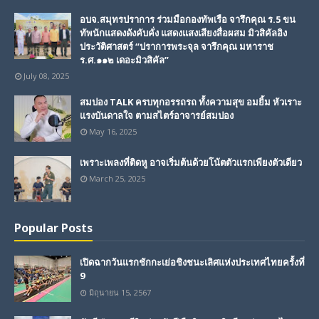
อบจ.สมุทรปราการ ร่วมมือกองทัพเรือ จารึกคุณ ร.5 ขน
ทัพนักแสดงดังคับคั่ง แสดงแสงเสียงสื่อผสม มิวสิคัลอิง
ประวัติศาสตร์ “ปราการพระจุล จารึกคุณ มหาราช
ร.ศ.๑๑๒ เดอะมิวสิคัล”
July 08, 2025
สมปอง TALK ครบทุกอรรถรถ ทั้งความสุข อมยิ้ม หัวเราะ
แรงบันดาลใจ ตามสไตร์อาจารย์สมปอง
May 16, 2025
เพราะเพลงที่ติดหู อาจเริ่มต้นด้วยโน้ตตัวแรกเพียงตัวเดียว
March 25, 2025
Popular Posts
เปิดฉากวันแรกชักกะเย่อชิงชนะเลิศแห่งประเทศไทยครั้งที่
9
มิถุนายน 15, 2567