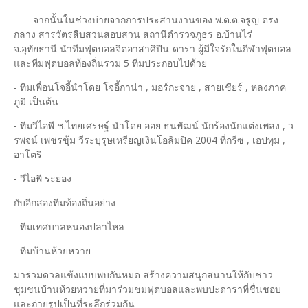
จากนั้นในช่วงบ่ายจากการประสานงานของ พ.ต.ต.จรูญ ตรง
กลาง สารวัตรสืบสวนสอบสวน สถานีตำรวจภูธร อ.บ้านไร่
จ.อุทัยธานี นำทีมฟุตบอลจิตอาสาศิปิน-ดารา ผู้มีใจรักในกีฬาฟุตบอล
และทีมฟุตบอลท้องถิ่นรวม 5 ทีมประกอบไปด้วย
- ทีมเพื่อนโจอี้นำโดย โจอี้กาน่า , มอร์กะจาย , สายเชียร์ , หลงภาค
ภูมิ เป็นต้น
- ทีมวีไอพี ช.ไทยเศรษฐ์ นำโดย ออย ธนพัฒน์ นักร้องนักแต่งเพลง , ว
รพจน์ เพชรขุ้ม วีระบุรุษเหรียญเงินโอลิมปิค 2004 ที่กรีซ , เอปทุม ,
อาโตริ
- วีไอพี ระยอง
กับอีกสองทีมท้องถิ่นอย่าง
- ทีมเทศบาลหนองปลาไหล
- ทีมบ้านห้วยหวาย
มาร่วมดวลแข้งแบบพบกันหมด สร้างความสนุกสนานให้กับชาว
ชุมชนบ้านห้วยหวายที่มาร่วมชมฟุตบอลและพบปะดาราที่ชื่นชอบ
และถ่ายรูปเป็นที่ระลึกร่วมกัน