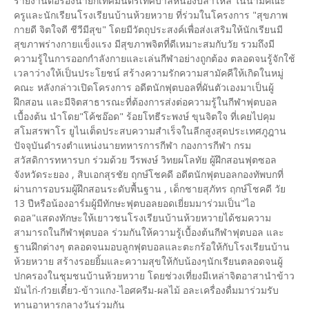
รายงานต่อรองนายกเทศมนตรีเทศบาลหนองปลาไหล ในนามคณะ
ครูและนักเรียนโรงเรียนบ้านห้วยหวาย ที่ร่วมในโครงการ "สุขภาพ
กายดี จิตใจดี ชีวีมีสุข" โดยมีวัตถุประสงค์เพื่อส่งเสริมให้นักเรียนมี
สุขภาพร่างกายแข็งแรง มีสุขภาพจิตที่ดีเหมาะสมกับวัย รวมถึงมี
ความรู้ในการออกกำลังกายและเล่นกีฬาอย่างถูกต้อง ตลอดจนรู้จักใช้
เวลาว่างให้เป็นประโยชน์ สร้างความรักความสามัคคีให้เกิดในหมู่
คณะ หลังกล่าวเปิดโครงการ อดีตนักฟุตบอลที่ผันตัวเองมาเป็นผู้
ฝึกสอน และมีจิตสาธารณะที่ต้องการส่งต่อความรู้ในกีฬาฟุตบอล
เบื้องต้น นำโดย"โค้ชอ๊อด" ร้อยโทธีระพงษ์ ขุนจิตใจ ที่เคยไปคุม
สโมสรพาโร ยูไนเต็ดประสบความสำเร็จในลีกสูงสุดประเทศภูฎาน
ปัจจุบันดำรงตำแหน่งนายทหารการกีฬา กองการกีฬา กรม
สวัสดิการทหารบก ร่วมด้วย วีรพงษ์ วิทยผโลทัย ผู้ฝึกสอนฟุตซอล
จังหวัดระยอง , สิบเอกสุรชัย ฤกษ์โชคดี อดีตนักฟุตบอลกองทัพบกที่
ผ่านการอบรมผู้ฝึกสอนระดับพื้นฐาน , เด็กชายสุภัทร ฤกษ์โชคดี วัย
13 ปีหรือน้องอาร์มผู้มีทักษะฟุตบอลยอดเยี่ยมมาร่วมเป็น"ไอ
ดอล"แสดงทักษะให้เยาวชนโรงเรียนบ้านห้วยหวายได้ชมความ
สามารถในกีฬาฟุตบอล ร่วมกันให้ความรู้เบื้องต้นกีฬาฟุตบอล และ
ฐานฝึกต่างๆ ตลอดจนมอบลูกฟุตบอลและตะกร้อให้กับโรงเรียนบ้าน
ห้วยหวาย สร้างรอยยิ้มและความสุขให้กับน้องๆนักเรียนตลอดจนผู้
ปกครองในชุมชนบ้านห้วยหวาย โดยช่วงเที่ยงมีเหล่าจิตอาสานำข้าว
มันไก่-ก๋วยเตี๋ยว-ข้าวแกง-ไอศครีม-ผลไม้ อละเครื่องดื่มมาร่วมรับ
ทานอาหารกลางวันร่วมกัน