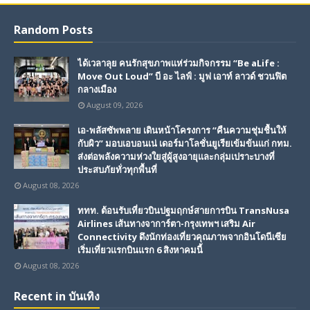
Random Posts
ได้เวลาลุย คนรักสุขภาพแห่ร่วมกิจกรรม “Be aLife :
Move Out Loud” บี อะ ไลฟ์ : มูฟ เอาท์ ลาวด์ ชวนฟิต
กลางเมือง
August 09, 2026
เอ-พลัสซัพพลาย เดินหน้าโครงการ “คืนความชุ่มชื้นให้
กับผิว” มอบเอบอนเน่ เดอร์มาโลชั่นยูเรียเข้มข้นแก่ กทม.
ส่งต่อพลังความห่วงใยสู่ผู้สูงอายุและกลุ่มเปราะบางที่
ประสบภัยทั่วทุกพื้นที่
August 08, 2026
ททท. ต้อนรับเที่ยวบินปฐมฤกษ์สายการบิน TransNusa
Airlines เส้นทางจาการ์ตา-กรุงเทพฯ เสริม Air
Connectivity ดึงนักท่องเที่ยวคุณภาพจากอินโดนีเซีย
เริ่มเที่ยวแรกบินแรก 6 สิงหาคมนี้
August 08, 2026
Recent in บันเทิง