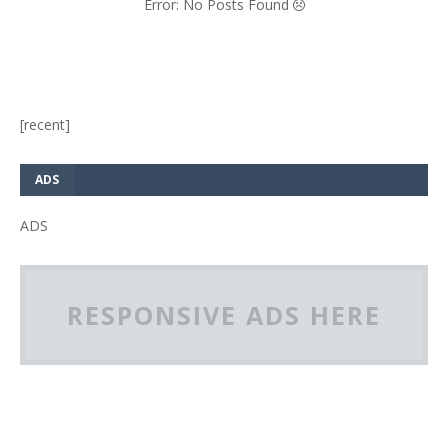
Error: No Posts Found
[recent]
ADS
ADS
RESPONSIVE ADS HERE