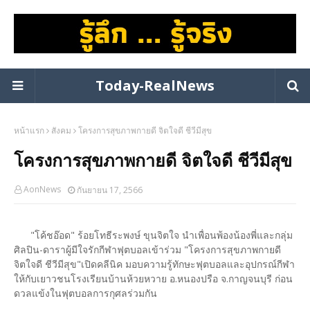
Today-RealNews
หน้าแรก
สังคม
โครงการสุขภาพกายดี จิตใจดี ชีวีมีสุข
โครงการสุขภาพกายดี จิตใจดี ชีวีมีสุข
AonNews
กันยายน 17, 2566
"โค้ชอ๊อด" ร้อยโทธีระพงษ์ ขุนจิตใจ นำเพื่อนพ้องน้องพี่และกลุ่ม
ศิลปิน-ดาราผู้มีใจรักกีฬาฟุตบอลเข้าร่วม "โครงการสุขภาพกายดี
จิตใจดี ชีวีมีสุข"เปิดคลีนิค มอบความรู้ทักษะฟุตบอลและอุปกรณ์กีฬา
ให้กับเยาวชนโรงเรียนบ้านห้วยหวาย อ.หนองปรือ จ.กาญจนบุรี ก่อน
ดวลแข้งในฟุตบอลการกุศลร่วมกัน