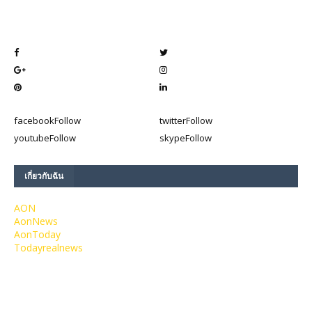
facebook
Follow
twitter
Follow
youtube
Follow
skype
Follow
เกี่ยวกับฉัน
AON
AonNews
AonToday
Todayrealnews