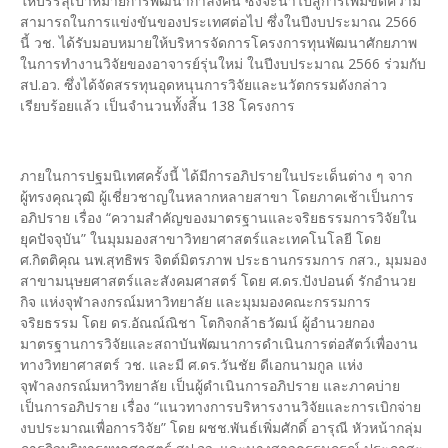
ให้บรรลุเป้าหมายการพัฒนากำลังคน ซึ่งจะนำไปสู่การเพิ่มขีดความ
สามารถในการแข่งขันของประเทศต่อไป ซึ่งในปีงบประมาณ 2566
นี้ วช. ได้รับมอบหมายให้บริหารจัดการโครงการทุนพัฒนาศักยภาพ
ในการทำงานวิจัยของอาจารย์รุ่นใหม่ ในปีงบประมาณ 2566 ร่วมกับ
สป.อว. ซึ่งได้จัดสรรทุนอุดหนุนการวิจัยและนวัตกรรมดังกล่าว
เรียบร้อยแล้ว เป็นจำนวนทั้งสิ้น 138 โครงการ
ภายในการปฐมนิเทศครั้งนี้ ได้มีการอภิปรายในประเด็นต่าง ๆ จาก
ผู้ทรงคุณวุฒิ ผู้เชี่ยวชาญในหลากหลายสาขา โดยภาคเช้าเป็นการ
อภิปราย เรื่อง “ความสำคัญของมาตรฐานและจริยธรรมการวิจัยใน
ยุคปัจจุบัน” ในมุมมองสาขาวิทยาศาสตร์และเทคโนโลยี โดย
ศ.กิตติคุณ นพ.สุทธิพร จิตต์มิตรภาพ ประธานกรรมการ กสว., มุมมอง
สาขามนุษยศาสตร์และสังคมศาสตร์ โดย ศ.ดร.ปังปอนด์ รักอํานวย
กิจ แห่งจุฬาลงกรณ์มหาวิทยาลัย และมุมมองคณะกรรมการ
จริยธรรม โดย ดร.อัณณ์ณิชา โตกิจกล้าธวัฒน์ ผู้อำนวยกอง
มาตรฐานการวิจัยและสถาบันพัฒนาการดำเนินการต่อสัตว์เพื่องาน
ทางวิทยาศาสตร์ วช. และมี ศ.ดร.วันชัย ดีเอกนามกูล แห่ง
จุฬาลงกรณ์มหาวิทยาลัย เป็นผู้ดำเนินการอภิปราย และภาคบ่าย
เป็นการอภิปราย เรื่อง “แนวทางการบริหารงานวิจัยและการเบิกจ่าย
งบประมาณเพื่อการวิจัย” โดย ผชช.พันธ์เพิ่มศักดิ์ อารุณี หัวหน้ากลุ่ม