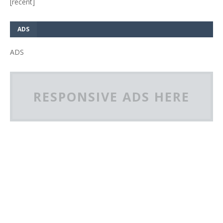
[recent]
ADS
ADS
RESPONSIVE ADS HERE