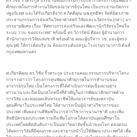
ดร.วิชัย ริ้วตระกูล ประธานคณะกรรมการบริหารโครงการทุนพัฒนา
ศักยภาพในการทำงานวิจัยของอาจารย์รุ่นใหม่ เป็นประธานเปิดการ
ปฐมนิเทศ และได้รับเกียรติจาก ศ.กิตติคุณ นพ.สุทธิพร จิตต์มิตรภาพ
ประธานกรรมการส่งเสริมวิทยาศาสตร์ วิจัยและนวัตกรรม (กสว.) มา
บรรยายพิเศษ เรื่อง “ทิศทางการส่งเสริมและพัฒนานักวิจัยรุ่นใหม่ใน
ระบบ ววน. ของประเทศ” พร้อมนี้ ดร.วิภารัตน์ ดีอ่อง ผู้อำนวยการ
สำนักงานการวิจัยแห่งชาติ พร้อมด้วย คณะผู้บริหาร วช. และผู้ทรง
คุณวุฒิ ให้การต้อนรับ ณ ห้องแกรนด์บอลรูม โรงแรมรามาการ์เด้นส์
กรุงเทพมหานคร
ศ.เกียรติคุณ ดร.วิชัย ริ้วตระกูล ประธานคณะกรรมการบริหารโครง
การฯ กล่าวว่า โครงการทุนพัฒนาศักยภาพในการทำงานของ
อาจารย์รุ่นใหม่ เป็นโครงการที่ได้ดำเนินการต่อเนื่องมาอย่าง
ยาวนาน และถือเป็นกลไกหนึ่งที่สำคัญในการพัฒนาศักยภาพด้าน
การวิจัย และต่อยอดเส้นทางอาชีพให้แก่อาจารย์ของสถาบัน
อุดมศึกษาในประเทศไทย ให้สามารถเป็นผู้นำทางวิชาการของ
ประเทศ เพิ่มผลงานตีพิมพ์ในวารสารวิชาการนานาชาติ และเพิ่ม
สิทธิบัตรของประเทศ รวมถึงเพิ่มโอกาสให้สถาบันอุดมศึกษาใน
ประเทศไทยติดอันดับการเป็นมหาวิทยาลัยชั้นนำของโลก ตลอดจน
ได้ผลการวิจัยที่มีคุณภาพ และสามารถนำไปใช้พัฒนาประเทศได้ เพื่อ