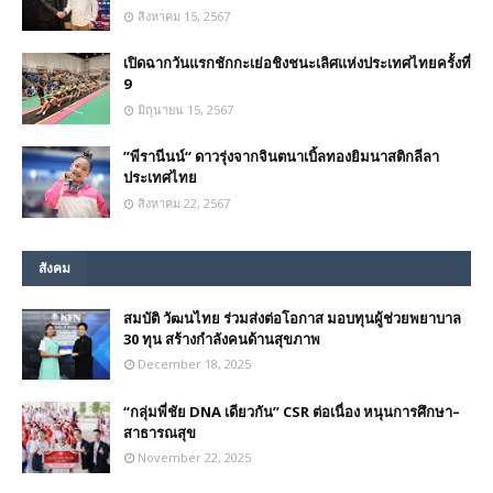
สิงหาคม 15, 2567
เปิดฉากวันแรกชักกะเย่อชิงชนะเลิศแห่งประเทศไทยครั้งที่
9
มิถุนายน 15, 2567
”พีรานีนน์“​ ดาวรุ่งจากจินตนาเบิ้ลทองยิมนาสติกลีลา
ประเทศไทย
สิงหาคม 22, 2567
สังคม
สมบัติ วัฒนไทย ร่วมส่งต่อโอกาส มอบทุนผู้ช่วยพยาบาล
30 ทุน สร้างกำลังคนด้านสุขภาพ
December 18, 2025
“กลุ่มพี่ชัย DNA เดียวกัน” CSR ต่อเนื่อง หนุนการศึกษา–
สาธารณสุข
November 22, 2025