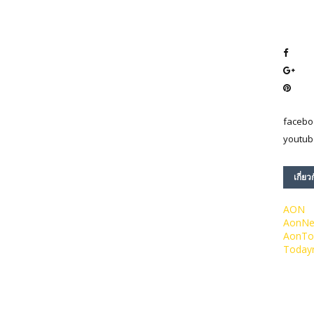
facebo
youtub
เกี่ยว
AON
AonN
AonTo
Today