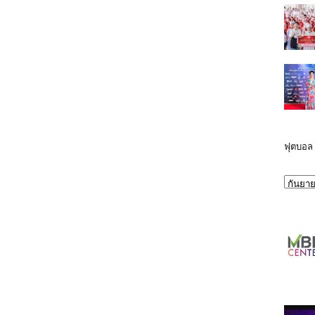
ฟุตบอล