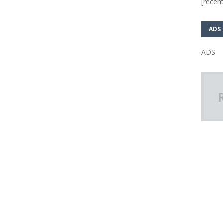
[recent
ADS
ADS