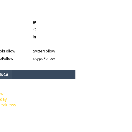
ok
Follow
twitter
Follow
e
Follow
skype
Follow
กับฉัน
ews
day
realnews