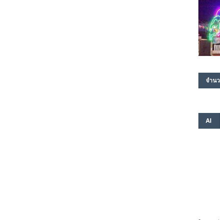
จำนว
AI