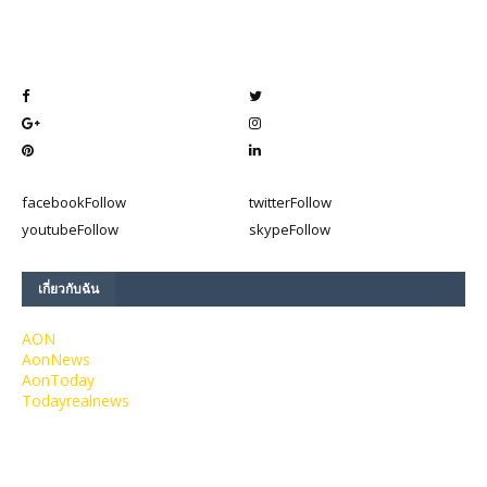
facebook
Follow
twitter
Follow
youtube
Follow
skype
Follow
เกี่ยวกับฉัน
AON
AonNews
AonToday
Todayrealnews