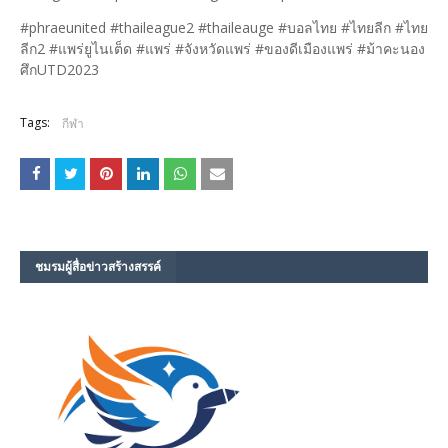
#phraeunited #thaileague2 #thaileauge #บอลไทย #ไทยลีก #ไทย
ลีก2 #แพร่ยูไนเต็ด #แพร่ #จังหวัดแพร่ #ของดีเมืองแพร่ #ม้าคะนอง
ศึกUTD2023
Tags:
กีฬา
ชมรม​ผู้สื่อข่าวสร้างสรรค์​