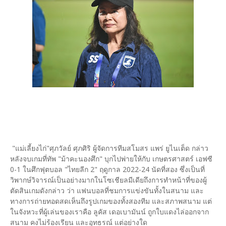
"แม่เลี้ยงไก่"ศุภวัลย์ ศุภศิริ ผู้จัดการทีมสโมสร แพร่ ยูไนเต็ด กล่าว
หลังจบเกมที่ทัพ "ม้าคะนองศึก" บุกไปพ่ายให้กับ เกษตรศาสตร์ เอฟซี
0-1 ในศึกฟุตบอล "ไทยลีก 2" ฤดูกาล 2022-24 นัดที่สอง ซึ่งเป็นที่
วิพากษ์วิจารณ์เป็นอย่างมากในโซเชียลมีเดียถึงการทำหน้าที่ของผู้
ตัดสินเกมดังกล่าว ว่า แฟนบอลที่ชมการแข่งขันทั้งในสนาม และ
ทางการถ่ายทอดสดเห็นถึงรูปเกมของทั้งสองทีม และสภาพสนาม แต่
ในจังหวะที่ผู้เล่นของเราคือ ลูคัส เดอเบามันน์ ถูกใบแดงไล่ออกจาก
สนาม คงไม่ร้องเรียน และอุทธรณ์ แต่อย่างใด