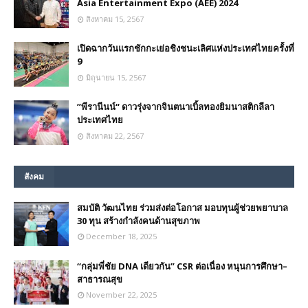
Asia Entertainment Expo (AEE) 2024
สิงหาคม 15, 2567
เปิดฉากวันแรกชักกะเย่อชิงชนะเลิศแห่งประเทศไทยครั้งที่
9
มิถุนายน 15, 2567
”พีรานีนน์“​ ดาวรุ่งจากจินตนาเบิ้ลทองยิมนาสติกลีลา
ประเทศไทย
สิงหาคม 22, 2567
สังคม
สมบัติ วัฒนไทย ร่วมส่งต่อโอกาส มอบทุนผู้ช่วยพยาบาล
30 ทุน สร้างกำลังคนด้านสุขภาพ
December 18, 2025
“กลุ่มพี่ชัย DNA เดียวกัน” CSR ต่อเนื่อง หนุนการศึกษา–
สาธารณสุข
November 22, 2025