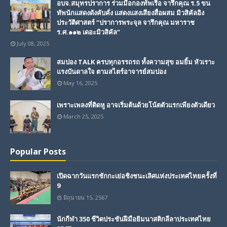
อบจ.สมุทรปราการ ร่วมมือกองทัพเรือ จารึกคุณ ร.5 ขน
ทัพนักแสดงดังคับคั่ง แสดงแสงเสียงสื่อผสม มิวสิคัลอิง
ประวัติศาสตร์ “ปราการพระจุล จารึกคุณ มหาราช
ร.ศ.๑๑๒ เดอะมิวสิคัล”
July 08, 2025
สมปอง TALK ครบทุกอรรถรถ ทั้งความสุข อมยิ้ม หัวเราะ
แรงบันดาลใจ ตามสไตร์อาจารย์สมปอง
May 16, 2025
เพราะเพลงที่ติดหู อาจเริ่มต้นด้วยโน้ตตัวแรกเพียงตัวเดียว
March 25, 2025
Popular Posts
เปิดฉากวันแรกชักกะเย่อชิงชนะเลิศแห่งประเทศไทยครั้งที่
9
มิถุนายน 15, 2567
นักกีฬา 350 ชีวิตประชันฝีมือยิมนาสติกลีลาประเทศไทย