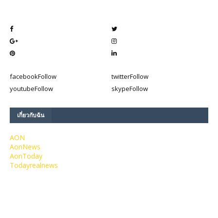
facebook
Follow
twitter
Follow
youtube
Follow
skype
Follow
เกี่ยวกับฉัน
AON
AonNews
AonToday
Todayrealnews