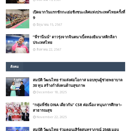
เปิดฉากวันแรกชักกะเย่อชิงชนะเลิศแห่งประเทศไทยครั้งที่
9
มิถุนายน 15, 2567
”พีรานีนน์“​ ดาวรุ่งจากจินตนาเบิ้ลทองยิมนาสติกลีลา
ประเทศไทย
สิงหาคม 22, 2567
สังคม
สมบัติ วัฒนไทย ร่วมส่งต่อโอกาส มอบทุนผู้ช่วยพยาบาล
30 ทุน สร้างกำลังคนด้านสุขภาพ
December 18, 2025
“กลุ่มพี่ชัย DNA เดียวกัน” CSR ต่อเนื่อง หนุนการศึกษา–
สาธารณสุข
November 22, 2025
สมบัติ วัฒนไทย ร่วมคอนเสิร์ตสุนทราภรณ์ 2568 มอบ