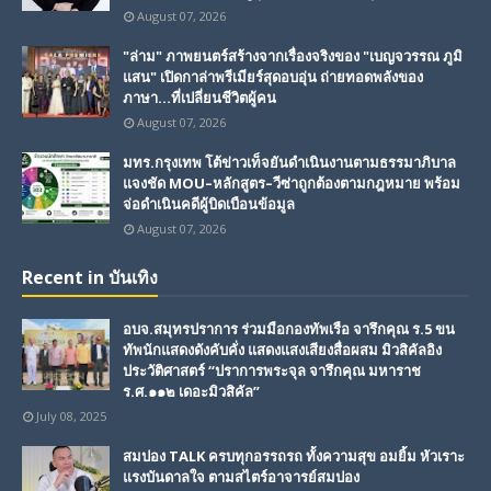
August 07, 2026
"ล่าม" ภาพยนตร์สร้างจากเรื่องจริงของ "เบญจวรรณ ภูมิ
แสน" เปิดกาล่าพรีเมียร์สุดอบอุ่น ถ่ายทอดพลังของ
ภาษา...ที่เปลี่ยนชีวิตผู้คน
August 07, 2026
มทร.กรุงเทพ โต้ข่าวเท็จยันดำเนินงานตามธรรมาภิบาล
แจงชัด MOU–หลักสูตร–วีซ่าถูกต้องตามกฎหมาย พร้อม
จ่อดำเนินคดีผู้บิดเบือนข้อมูล
August 07, 2026
Recent in บันเทิง
อบจ.สมุทรปราการ ร่วมมือกองทัพเรือ จารึกคุณ ร.5 ขน
ทัพนักแสดงดังคับคั่ง แสดงแสงเสียงสื่อผสม มิวสิคัลอิง
ประวัติศาสตร์ “ปราการพระจุล จารึกคุณ มหาราช
ร.ศ.๑๑๒ เดอะมิวสิคัล”
July 08, 2025
สมปอง TALK ครบทุกอรรถรถ ทั้งความสุข อมยิ้ม หัวเราะ
แรงบันดาลใจ ตามสไตร์อาจารย์สมปอง