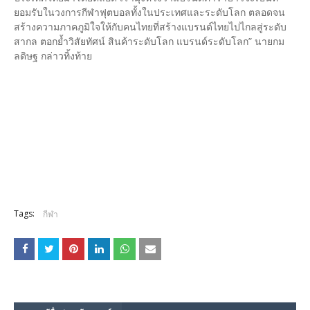
ยอมรับในวงการกีฬาฟุตบอลทั้งในประเทศและระดับโลก ตลอดจน
สร้างความภาคภูมิใจให้กับคนไทยที่สร้างแบรนด์ไทยไปไกลสู่ระดับ
สากล ตอกย้ำวิสัยทัศน์ สินค้าระดับโลก แบรนด์ระดับโลก” นายกม
ลดิษฐ กล่าวทิ้งท้าย
Tags:
กีฬา