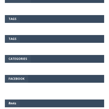
TAGS
TAGS
CATEGORIES
FACEBOOK
ติดต่อ