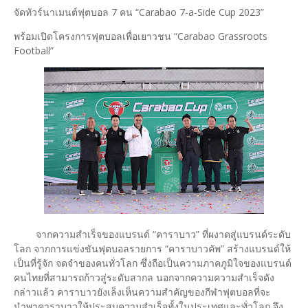
จัดทัวร์นาเมนต์ฟุตบอล 7 คน “Carabao 7-a-Side Cup 2023”
พร้อมเปิดโครงการฟุตบอลเพื่อเยาวชน “Carabao Grassroots
Football”
จากความสำเร็จของแบรนด์ “คาราบาว” ที่ผงาดสู่แบรนด์ระดับ
โลก จากการแข่งขันฟุตบอลรายการ “คาราบาวคัพ” สร้างแบรนด์ให้
เป็นที่รู้จัก จดจำของคนทั่วโลก ซึ่งถือเป็นความภาคภูมิใจของแบรนด์
คนไทยที่สามารถก้าวสู่ระดับสากล นอกจากความความสำเร็จดัง
กล่าวแล้ว คาราบาวยังเล็งเห็นความสำคัญของกีฬาฟุตบอลที่จะ
นำพาคาราบาวให้ประสบความสำเร็จทั้งในประเทศและทั่วโลก จึง