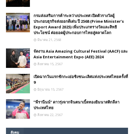
กรมส่งเสริมการค้าระหว่างประเทศ เปิดตัวรางวัลผู้
ประกอบธุรกิจส่งออกดีเด่น ปี 2568 (Prime Minister’s
Export Award 2025) เพิ่มประเภทรางวัลและสิทธิ
ประโยชน์ ต่อยอดผู้ประกอบการไทยสู่ตลาดโลก
มีนาคม 21, 2568
จัดงาน Asia Amazing Cultural Festival (AACF) และ
Asia Entertainment Expo (AEE) 2024
สิงหาคม 15, 2567
เปิดฉากวันแรกชักกะเย่อชิงชนะเลิศแห่งประเทศไทยครั้งที่
9
มิถุนายน 15, 2567
”พีรานีนน์“​ ดาวรุ่งจากจินตนาเบิ้ลทองยิมนาสติกลีลา
ประเทศไทย
สิงหาคม 22, 2567
สังคม