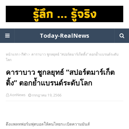
Today-RealNews
หน้าแรก
กีฬา
คาราบาว ชูกลยุทธ์ “สปอร์ตมาร์เก็ตติ้ง” ตอกย้ำแบรนด์ระดับ
โลก
คาราบาว ชูกลยุทธ์ “สปอร์ตมาร์เก็ต
ติ้ง” ตอกย้ำแบรนด์ระดับโลก
AonNews
กรกฎาคม 19, 2566
ดึงแพลทฟอร์มฟุตบอลให้คนไทยระเบิดความมันส์