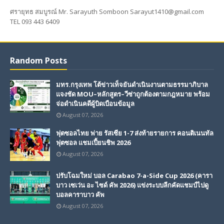
ศรายุทธ สมบูรณ์ Mr. Sarayuth Somboon Sarayut1410@gmail.com
TEL 093 443 6409
Random Posts
มทร.กรุงเทพ โต้ข่าวเท็จยันดำเนินงานตามธรรมาภิบาล
แจงชัด MOU–หลักสูตร–วีซ่าถูกต้องตามกฎหมาย พร้อม
จ่อดำเนินคดีผู้บิดเบือนข้อมูล
August 07, 2026
ฟุตซอลไทย พ่าย รัสเซีย 1-7 ส่งท้ายรายการ คอนติเนนทัล
ฟุตซอล แชมเปี้ยนชิพ 2026
August 07, 2026
ปรับโฉมใหม่ บอล Carabao 7-a-Side Cup 2026 (คารา
บาว เซเว่น อะ ไซด์ คัพ 2026) แข่งระบบลีกคัดแชมป์ไปดู
บอลคาราบาว คัพ
August 07, 2026