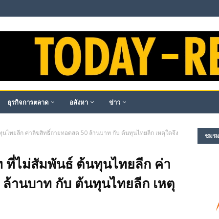
ธุรกิจการตลาด
อสังหา
ข่าว
ต้นทุนไทยลีก ค่าลิขสิทธิ์ถ่ายทอดสด 50 ล้านบาท กับ ต้นทุนไทยลีก เหตุใดจึง
ชมรม​ผ
 ที่ไม่สัมพันธ์ ต้นทุนไทยลีก ค่า
 ล้านบาท กับ ต้นทุนไทยลีก เหตุ