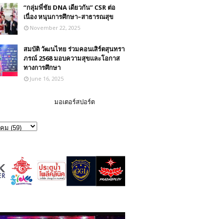
“กลุ่มพี่ชัย DNA เดียวกัน” CSR ต่อ
เนื่อง หนุนการศึกษา–สาธารณสุข
November 22, 2025
สมบัติ วัฒนไทย ร่วมคอนเสิร์ตสุนทรา
ภรณ์ 2568 มอบความสุขและโอกาส
ทางการศึกษา
June 16, 2025
มอเตอร์สปอร์ต