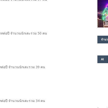
 บาทต่อปี จำนวนนักเตะรวม 50 คน
จำนว
AI
บาทต่อปี จำนวนนักเตะรวม 39 คน
บาทต่อปี จำนวนนักเตะรวม 34 คน