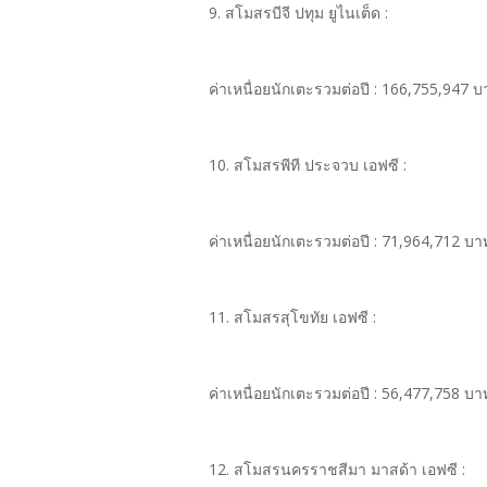
9. สโมสรบีจี ปทุม ยูไนเต็ด :
ค่าเหนื่อยนักเตะรวมต่อปี : 166,755,947
10. สโมสรพีที ประจวบ เอฟซี :
ค่าเหนื่อยนักเตะรวมต่อปี : 71,964,712 
11. สโมสรสุโขทัย เอฟซี :
ค่าเหนื่อยนักเตะรวมต่อปี : 56,477,758 
12. สโมสรนครราชสีมา มาสด้า เอฟซี :