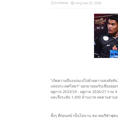
AonNews
กรกฎาคม 07, 2566
“เกิดความมึนงงปนเปไปด้วยความสงสัยทันใด
แห่งประเทศไทยฯ” ออกมายอมรับเสียงอ่อยๆ 
ฤดูกาล 2023/24 - ฤดูกาล 2026/27 รวม 4 ฤดู
แตะถึงระดับ 1,000 ล้านบาท ลดฮวบฮาบลง
ทั้งๆ ที่ก่อนหน้านั้นไม่นาน สมาคมกีฬาฟุ