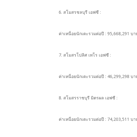
6. สโมสรชลบุรี เอฟซี :
ค่าเหนื่อยนักเตะรวมต่อปี : 95,668,291 
7. สโมสรโปลิศ เทโร เอฟซี :
ค่าเหนื่อยนักเตะรวมต่อปี : 46,299,298 
8. สโมสรราชบุรี มิตรผล เอฟซี :
ค่าเหนื่อยนักเตะรวมต่อปี : 74,203,511 