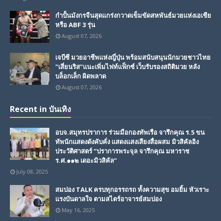
กำปั้นมังกรจีนสุดแกร่งกวาดเข็มขัดสหพันธ์มวยแห่งเอเชีย
หรือ ABF 3 รุ่น
August 07, 2026
เจบีซี มวยอาชีพแห่งญี่ปุ่น พร้อมสนับสนุนนักมวยชาวไทย
"เสี่ยนริส"แนะเพิ่มไฟท์แฟ็กซ์ เว็บรับรองสถิติมวย หลัง
บล็อกเล็ก ผิดพลาด
August 07, 2026
Recent in บันเทิง
อบจ.สมุทรปราการ ร่วมมือกองทัพเรือ จารึกคุณ ร.5 ขน
ทัพนักแสดงดังคับคั่ง แสดงแสงเสียงสื่อผสม มิวสิคัลอิง
ประวัติศาสตร์ “ปราการพระจุล จารึกคุณ มหาราช
ร.ศ.๑๑๒ เดอะมิวสิคัล”
July 08, 2025
สมปอง TALK ครบทุกอรรถรถ ทั้งความสุข อมยิ้ม หัวเราะ
แรงบันดาลใจ ตามสไตร์อาจารย์สมปอง
May 16, 2025