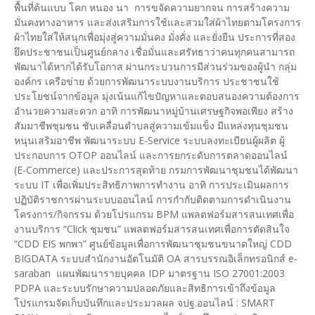
พื้นที่ต้นแบบ โคก หนอง นา การขจัดความยากจน การสร้างความ
มั่นคงทางอาหาร และส่งเสริมการใช้และสวมใส่ผ้าไทยตามโครงการ
ผ้าไทยใส่ให้สนุกเพื่อมุ่งสู่ความมั่นคง มั่งคั่ง และยั่งยืน ประการที่สอง
ยึดประชาชนเป็นศูนย์กลาง เชื่อมั่นและศรัทธาว่าคนทุกคนสามารถ
พัฒนาได้หากได้รับโอกาส ผ่านกระบวนการมีส่วนร่วมของผู้นำ กลุ่ม
องค์กร เครือข่าย ด้วยการพัฒนาระบบงานบริการ ประชาชนใช้
ประโยชน์จากข้อมูล มุ่งเน้นแก้ไขปัญหาและตอบสนองความต้องการ
อำนวยความสะดวก อาทิ การพัฒนาหมู่บ้านเศรษฐกิจพอเพียง สร้าง
สัมมาชีพชุมชน ชับเคลื่อนตำบลสู่ความเข้มแข็ง มีแหล่งทุนชุมชน
หนุนเสริมอาชีพ พัฒนาระบบ E-Service ระบบลงทะเบียนผู้ผลิต ผู้
ประกอบการ OTOP ออนไลน์ และการยกระดับการตลาดออนไลน์
(E-Commerce) และประการสุดท้าย กรมการพัฒนาชุมชนได้พัฒนา
ระบบ IT เพื่อเพิ่มประสิทธิภาพการทำงาน อาทิ การประเมินผลการ
ปฏิบัติราชการผ่านระบบออนไลน์ การกำกับติดตามการดำเนินงาน
โครงการ/กิจกรรม ด้วยโปรแกรม BPM แพลตฟอร์มสารสนเทศเพื่อ
งานบริการ “Click ชุมชน” แพลตฟอร์มสารสนเทศเพื่อการตัดสินใจ
“CDD EIS พกพา” ศูนย์ข้อมูลเพื่อการพัฒนาชุมชนขนาดใหญ่ CDD
BIGDATA ระบบสำนักงานอัตโนมัติ OA สารบรรณอิเล็กทรอนิกส์ e-
saraban แผนพัฒนารายบุคคล IDP มาตรฐาน ISO 27001:2003
PDPA และระบบรักษาความปลอดภัยและสิทธิการเข้าถึงข้อมูล
โปรแกรมจัดเก็บบันทึกและประมวลผล จปฐ.ออนไลน์ : SMART