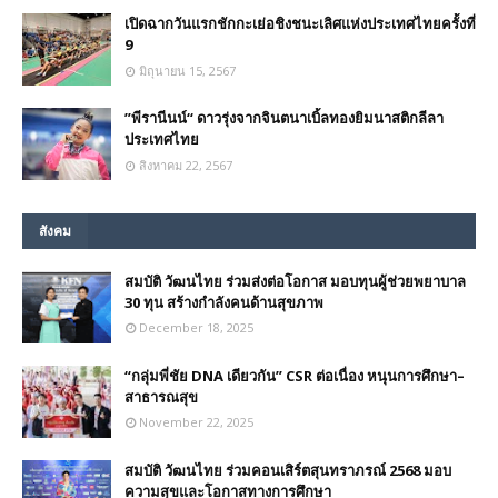
เปิดฉากวันแรกชักกะเย่อชิงชนะเลิศแห่งประเทศไทยครั้งที่
9
มิถุนายน 15, 2567
”พีรานีนน์“​ ดาวรุ่งจากจินตนาเบิ้ลทองยิมนาสติกลีลา
ประเทศไทย
สิงหาคม 22, 2567
สังคม
สมบัติ วัฒนไทย ร่วมส่งต่อโอกาส มอบทุนผู้ช่วยพยาบาล
30 ทุน สร้างกำลังคนด้านสุขภาพ
December 18, 2025
“กลุ่มพี่ชัย DNA เดียวกัน” CSR ต่อเนื่อง หนุนการศึกษา–
สาธารณสุข
November 22, 2025
สมบัติ วัฒนไทย ร่วมคอนเสิร์ตสุนทราภรณ์ 2568 มอบ
ความสุขและโอกาสทางการศึกษา