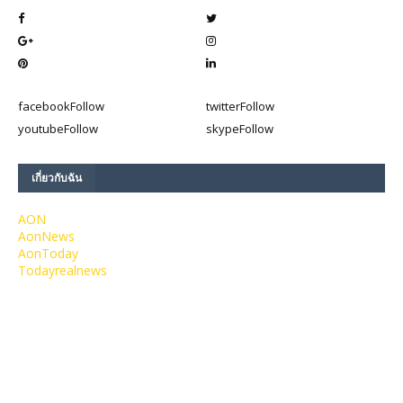
facebook
Follow
twitter
Follow
youtube
Follow
skype
Follow
เกี่ยวกับฉัน
AON
AonNews
AonToday
Todayrealnews