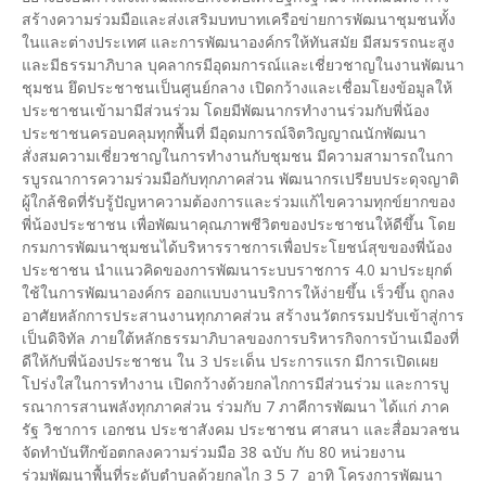
สร้างความร่วมมือและส่งเสริมบทบาทเครือข่ายการพัฒนาชุมชนทั้ง
ในและต่างประเทศ และการพัฒนาองค์กรให้ทันสมัย มีสมรรถนะสูง
และมีธรรมาภิบาล บุคลากรมีอุดมการณ์และเชี่ยวชาญในงานพัฒนา
ชุมชน ยึดประชาชนเป็นศูนย์กลาง เปิดกว้างและเชื่อมโยงข้อมูลให้
ประชาชนเข้ามามีส่วนร่วม โดยมีพัฒนากรทำงานร่วมกับพี่น้อง
ประชาชนครอบคลุมทุกพื้นที่ มีอุดมการณ์จิตวิญญาณนักพัฒนา
สั่งสมความเชี่ยวชาญในการทำงานกับชุมชน มีความสามารถในกา
รบูรณาการความร่วมมือกับทุกภาคส่วน พัฒนากรเปรียบประดุจญาติ
ผู้ใกล้ชิดที่รับรู้ปัญหาความต้องการและร่วมแก้ไขความทุกข์ยากของ
พี่น้องประชาชน เพื่อพัฒนาคุณภาพชีวิตของประชาชนให้ดีขึ้น โดย
กรมการพัฒนาชุมชนได้บริหารราชการเพื่อประโยชน์สุขของพี่น้อง
ประชาชน นำแนวคิดของการพัฒนาระบบราชการ 4.0 มาประยุกต์
ใช้ในการพัฒนาองค์กร ออกแบบงานบริการให้ง่ายขึ้น เร็วขึ้น ถูกลง
อาศัยหลักการประสานงานทุกภาคส่วน สร้างนวัตกรรมปรับเข้าสู่การ
เป็นดิจิทัล ภายใต้หลักธรรมาภิบาลของการบริหารกิจการบ้านเมืองที่
ดีให้กับพี่น้องประชาชน ใน 3 ประเด็น ประการแรก มีการเปิดเผย
โปร่งใสในการทำงาน เปิดกว้างด้วยกลไกการมีส่วนร่วม และการบู
รณาการสานพลังทุกภาคส่วน ร่วมกับ 7 ภาคีการพัฒนา ได้แก่ ภาค
รัฐ วิชาการ เอกชน ประชาสังคม ประชาชน ศาสนา และสื่อมวลชน
จัดทำบันทึกข้อตกลงความร่วมมือ 38 ฉบับ กับ 80 หน่วยงาน
ร่วมพัฒนาพื้นที่ระดับตำบลด้วยกลไก 3 5 7 อาทิ โครงการพัฒนา