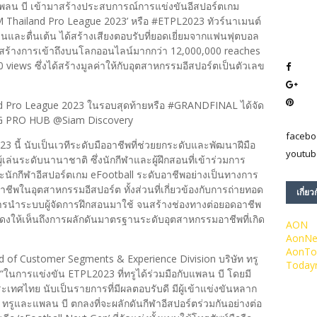
ี่แพลน บี เข้ามาสร้างประสบการณ์การแข่งขันอีสปอร์ตเกม
M Thailand Pro League 2023’ หรือ #ETPL2023 ทัวร์นาเมนต์
ะตื่นเต้น ได้สร้างเสียงตอบรับที่ยอดเยี่ยมจากแฟนฟุตบอล
ร้างการเข้าถึงบนโลกออนไลน์มากกว่า 12,000,000 reaches
views ซึ่งได้สร้างมูลค่าให้กับอุตสาหกรรมอีสปอร์ตเป็นตัวเลข
 Pro League 2023 ในรอบสุดท้ายหรือ #GRANDFINAL ได้จัด
ue 5G PRO HUB @Siam Discovery
facebo
023 นี้ นับเป็นเวทีระดับมืออาชีพที่ช่วยยกระดับและพัฒนาฝีมือ
youtub
เล่นระดับนานาชาติ ซึ่งนักกีฬาและผู้ฝึกสอนที่เข้าร่วมการ
ะนักกีฬาอีสปอร์ตเกม eFootball ระดับอาชีพอย่างเป็นทางการ
ีพในอุตสาหกรรมอีสปอร์ต ทั้งส่วนที่เกี่ยวข้องกับการถ่ายทอด
เกี่ยว
นำระบบผู้จัดการฝึกสอนมาใช้ จนสร้างช่องทางต่อยอดอาชีพ
แสดงให้เห็นถึงการผลักดันมาตรฐานระดับอุตสาหกรรมอาชีพที่เกิด
AON
AonN
AonTo
Customer Segments & Experience Division บริษัท ทรู
Today
“ในการแข่งขัน ETPL2023 ที่ทรูได้ร่วมมือกับแพลน บี โดยมี
เทศไทย นับเป็นรายการที่มีผลตอบรับดี มีผู้เข้าแข่งขันหลาก
ทรูและแพลน บี ตกลงที่จะผลักดันกีฬาอีสปอร์ตร่วมกันอย่างต่อ