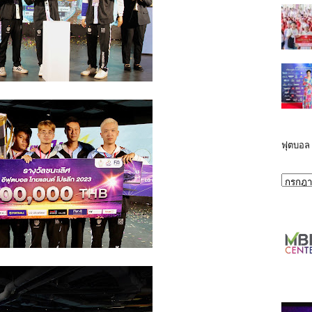
ฟุตบอล