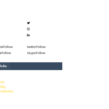
ok
Follow
twitter
Follow
e
Follow
skype
Follow
กับฉัน
ews
day
realnews