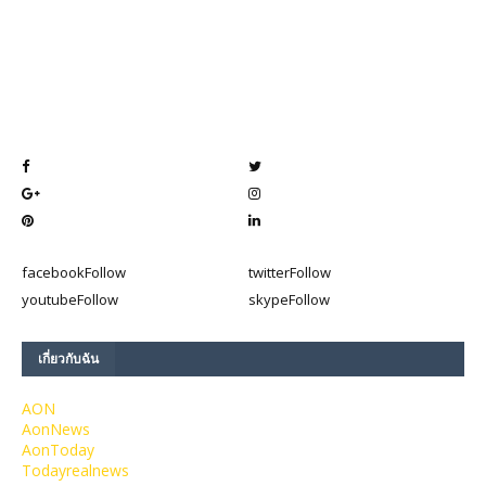
facebook
Follow
twitter
Follow
youtube
Follow
skype
Follow
เกี่ยวกับฉัน
AON
AonNews
AonToday
Todayrealnews