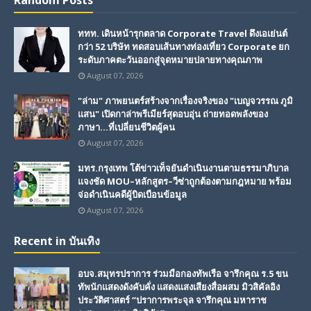
Random Posts
ททท. เดินหน้ารุกตลาด Corporate Travel ดึงเอเย่นต์
กว่า 52 บริษัท ทดสอบเส้นทางท่องเที่ยว Corporate ยก
ระดับภาคตะวันออกสู่จุดหมายปลายทางคุณภาพ
August 07, 2026
"ล่าม" ภาพยนตร์สร้างจากเรื่องจริงของ "เบญจวรรณ ภูมิ
แสน" เปิดกาล่าพรีเมียร์สุดอบอุ่น ถ่ายทอดพลังของ
ภาษา...ที่เปลี่ยนชีวิตผู้คน
August 07, 2026
มทร.กรุงเทพ โต้ข่าวเท็จยันดำเนินงานตามธรรมาภิบาล
แจงชัด MOU–หลักสูตร–วีซ่าถูกต้องตามกฎหมาย พร้อม
จ่อดำเนินคดีผู้บิดเบือนข้อมูล
August 07, 2026
Recent in บันเทิง
อบจ.สมุทรปราการ ร่วมมือกองทัพเรือ จารึกคุณ ร.5 ขน
ทัพนักแสดงดังคับคั่ง แสดงแสงเสียงสื่อผสม มิวสิคัลอิง
ประวัติศาสตร์ “ปราการพระจุล จารึกคุณ มหาราช