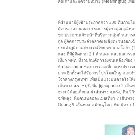
คุณค่าและมีความหมาย (Meaningful) เพื่อส่
ที่ผ่านมามีผู้เข้าประกวดกว่า 300 ทีมภาย
คัดกรองจากคณะกรรมการผู้ทรงคุณวุฒิหลาก
ชะ ประธานเจ้าหน้าที่บริหารกลุ่มด้านกา
กุล ผู้จัดการประจำตลาดเอเชียตะวันออกเฉี
ประจำภูมิภาคประเทศไทย ทราเวลโลก้า (Tra
หลง ที่มีผู้ติดตาม 2.1 ล้านคน และคุณวร
เที่ยว ททท. ที่ร่วมกันคัดกรองจนเหลือเพีย
Ambassador ของการท่องเที่ยวแห่งประเทศไ
บาท อีกทั้งจะได้รับการโปรโมตในฐานะเจ้าขอ
ใจกลางกรุงเทพฯ เพื่อเป็นแรงบันดาลใจให้นั
เส้นทาง จ.ราชบุรี, ทีม Jigabphoto 2 เส้นท
จระเข้น้อยเล็กกุล 4 เส้นทาง จ.ตรัง, ทีม ร
จ.พัทลุง, ทีมคนเบลอละเมอเที่ยว 7 เส้นทาง จ
Outing 9 เส้นทาง จ.พิษณุโลก, ทีม นิศรา 10