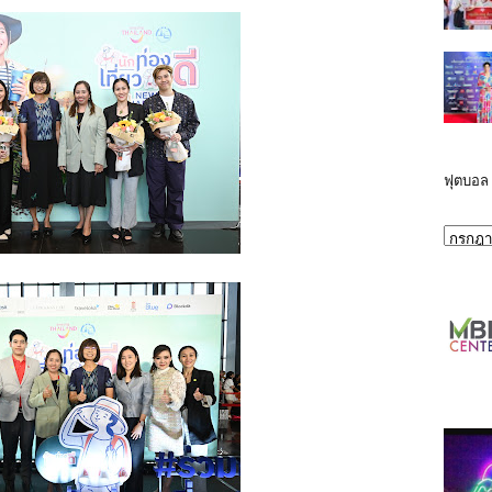
ฟุตบอล