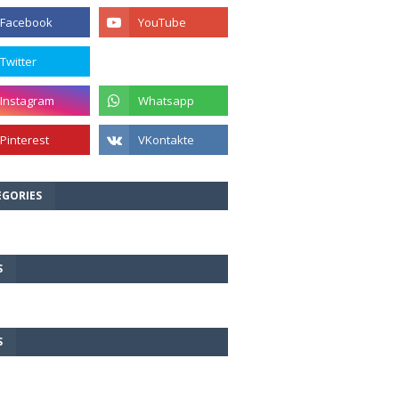
EGORIES
S
S