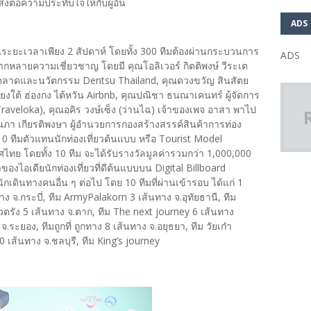
งต่อความประทับใจให้กับผู้อื่น
ADS
ในระยะเวลาเพียง 2 สัปดาห์ โดยทั้ง 300 ทีมต้องผ่านกระบวนการ
ADS
หลายความเชี่ยวชาญ โดยมี คุณโอลิเวอร์ กิตติพงษ์ วีระเต
รตลาดและนวัตกรรม Dentsu Thailand, คุณดวงขวัญ สินสัตย
ยงใต้ ฮ่องกง ไต้หวัน Airbnb, คุณปณิชา ธนณาเคนทร์ ผู้จัดการ
veloka), คุณอคิร วงษ์เซ็ง (ว่านไฉ) เจ้าของเพจ อาสา พาไป
รณภา เกียรติพงษา ผู้อำนวยการกองสร้างสรรค์สินค้าการท่อง
ง 10 ทีมตัวแทนนักท่องเที่ยวต้นแบบ หรือ Tourist Model
ทย โดยทั้ง 10 ทีม จะได้รับรางวัลมูลค่ารวมกว่า 1,000,000
งไอเดียนักท่องเที่ยวที่ดีต้นแบบบน Digital Billboard
กเดินทางคนอื่น ๆ ต่อไป โดย 10 ทีมที่ผ่านเข้ารอบ ได้แก่ 1
าง จ.กระบี่, ทีม ArmyPalakorn 3 เส้นทาง จ.อุทัยธานี, ทีม
ีวิวตรัง 5 เส้นทาง จ.ตาก, ทีม The next journey 6 เส้นทาง
.ระยอง, ทีมถูกที่ ถูกทาง 8 เส้นทาง จ.อยุธยา, ทีม วัยเก๋า
 เส้นทาง จ.ชลบุรี, ทีม King’s journey