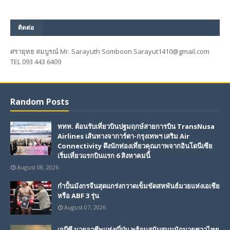
ติดต่อ
ศรายุทธ สมบูรณ์ Mr. Sarayuth Somboon Sarayut1410@gmail.com
TEL 093 443 6409
Random Posts
ททท. ต้อนรับเที่ยวบินปฐมฤกษ์สายการบิน TransNusa
Airlines เส้นทางจาการ์ตา-กรุงเทพฯ เสริม Air
Connectivity ดึงนักท่องเที่ยวคุณภาพจากอินโดนีเซีย
เริ่มเที่ยวแรกบินแรก 6 สิงหาคมนี้
August 08, 2026
กำปั้นมังกรจีนสุดแกร่งกวาดเข็มขัดสหพันธ์มวยแห่งเอเชีย
หรือ ABF 3 รุ่น
August 07, 2026
เจบีซี มวยอาชีพแห่งญี่ปุ่น พร้อมสนับสนุนนักมวยชาวไทย