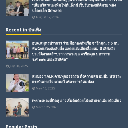
"เสี่ยนริส"แนะเพิ่มไฟท์แฟ็กซ์ เว็บรับรองสถิติมวย หลัง
บล็อกเล็ก ผิดพลาด
August 07, 2026
Recent in บันเทิง
อบจ.สมุทรปราการ ร่วมมือกองทัพเรือ จารึกคุณ ร.5 ขน
ทัพนักแสดงดังคับคั่ง แสดงแสงเสียงสื่อผสม มิวสิคัลอิง
ประวัติศาสตร์ “ปราการพระจุล จารึกคุณ มหาราช
ร.ศ.๑๑๒ เดอะมิวสิคัล”
July 08, 2025
สมปอง TALK ครบทุกอรรถรถ ทั้งความสุข อมยิ้ม หัวเราะ
แรงบันดาลใจ ตามสไตร์อาจารย์สมปอง
May 16, 2025
เพราะเพลงที่ติดหู อาจเริ่มต้นด้วยโน้ตตัวแรกเพียงตัวเดียว
March 25, 2025
Popular Posts