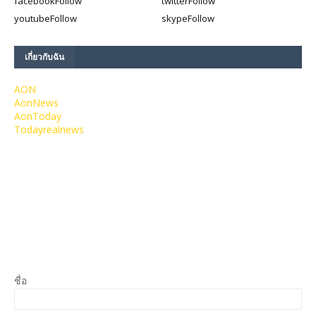
facebook
Follow
twitter
Follow
youtube
Follow
skype
Follow
เกี่ยวกับฉัน
AON
AonNews
AonToday
Todayrealnews
ชื่อ