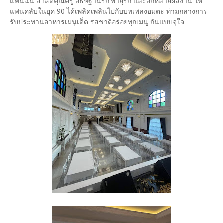
แฟนฉัน สวัสดีคุณครู อธิษฐานรัก พายุรัก และอีกหลายผลงาน ให้
แฟนคลับในยุค 90 ได้เพลิดเพลินไปกับบทเพลงอมตะ ท่ามกลางการ
รับประทานอาหารเมนูเด็ด รสชาติอร่อยทุกเมนู กันแบบจุใจ