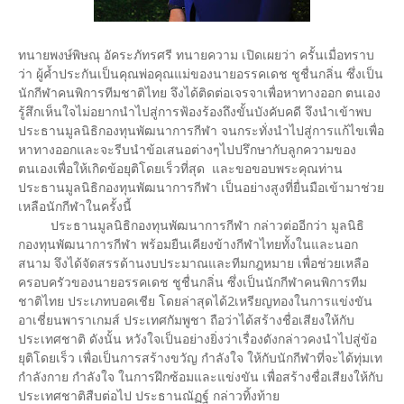
ทนายพงษ์พิษณุ อัคระภัทรศรี ทนายความ เปิดเผยว่า ครั้นเมื่อทราบ
ว่า ผู้ค้ำประกันเป็นคุณพ่อคุณแม่ของนายอรรคเดช ชูชื่นกลิ่น ซึ่งเป็น
นักกีฬาคนพิการทีมชาติไทย จึงได้ติดต่อเจรจาเพื่อหาทางออก ตนเอง
รู้สึกเห็นใจไม่อยากนำไปสู่การฟ้องร้องถึงขั้นบังคับคดี จึงนำเข้าพบ
ประธานมูลนิธิกองทุนพัฒนาการกีฬา จนกระทั่งนำไปสู่การแก้ไขเพื่อ
หาทางออกและจะรีบนำข้อเสนอต่างๆไปปรึกษากับลูกความของ
ตนเองเพื่อให้เกิดข้อยุติโดยเร็วที่สุด และขอขอบพระคุณท่าน
ประธานมูลนิธิกองทุนพัฒนาการกีฬา เป็นอย่างสูงที่ยื่นมือเข้ามาช่วย
เหลือนักกีฬาในครั้งนี้
ประธานมูลนิธิกองทุนพัฒนาการกีฬา กล่าวต่ออีกว่า มูลนิธิ
กองทุนพัฒนาการกีฬา พร้อมยืนเคียงข้างกีฬาไทยทั้งในและนอก
สนาม จึงได้จัดสรรด้านงบประมาณและทีมกฎหมาย เพื่อช่วยเหลือ
ครอบครัวของนายอรรคเดช ชูชื่นกลิ่น ซึ่งเป็นนักกีฬาคนพิการทีม
ชาติไทย ประเภทบอคเชีย โดยล่าสุดได้2เหรียญทองในการแข่งขัน
อาเชี่ยนพาราเกมส์ ประเทศกัมพูชา ถือว่าได้สร้างชื่อเสียงให้กับ
ประเทศชาติ ดังนั้น หวังใจเป็นอย่างยิ่งว่าเรื่องดังกล่าวคงนำไปสู่ข้อ
ยุติโดยเร็ว เพื่อเป็นการสร้างขวัญ กำลังใจ ให้กับนักกีฬาที่จะได้ทุ่มเท
กำลังกาย กำลังใจ ในการฝึกซ้อมและแข่งขัน เพื่อสร้างชื่อเสียงให้กับ
ประเทศชาติสืบต่อไป ประธานณัฏฐ์ กล่าวทิ้งท้าย