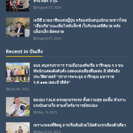
หรือ ABF 3 รุ่น
August 07, 2026
เจบีซี มวยอาชีพแห่งญี่ปุ่น พร้อมสนับสนุนนักมวยชาวไทย
"เสี่ยนริส"แนะเพิ่มไฟท์แฟ็กซ์ เว็บรับรองสถิติมวย หลัง
บล็อกเล็ก ผิดพลาด
August 07, 2026
Recent in บันเทิง
อบจ.สมุทรปราการ ร่วมมือกองทัพเรือ จารึกคุณ ร.5 ขน
ทัพนักแสดงดังคับคั่ง แสดงแสงเสียงสื่อผสม มิวสิคัลอิง
ประวัติศาสตร์ “ปราการพระจุล จารึกคุณ มหาราช
ร.ศ.๑๑๒ เดอะมิวสิคัล”
July 08, 2025
สมปอง TALK ครบทุกอรรถรถ ทั้งความสุข อมยิ้ม หัวเราะ
แรงบันดาลใจ ตามสไตร์อาจารย์สมปอง
May 16, 2025
เพราะเพลงที่ติดหู อาจเริ่มต้นด้วยโน้ตตัวแรกเพียงตัวเดียว
March 25, 2025