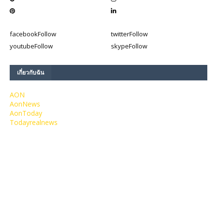
facebook
Follow
twitter
Follow
youtube
Follow
skype
Follow
เกี่ยวกับฉัน
AON
AonNews
AonToday
Todayrealnews