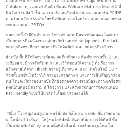
คอลเลกชัน Balancer Touch X T5 ที่ได้ธีราทร บุญมาทัน มาร่วม
Collaborate, เวลแคร์เปิดตัว ที่นอน Welcare Mattress Model X ที่
มีนวัตกรรมถึง 7 ชั้น และเชอรีลอนเปิดตัวถุงน่องคอลเลกชัน PRIDE
มาพร้อมนวัตกรรมเส้นใยชนิดพิเศษ ตอบโจทย์ความหลากหลายทาง
เพศของกลุ่ม LGBTQ+
นอกจากนี้ ยังมีสินค้าและบริการจากพันธมิตรมาจัดแสดง โดยแบ่ง
เป็นกลุ่มธุรกิจพลังงาน กลุ่มธุรกิจโรงพยาบาล Japanese Products
กลุ่มธุรกิจการศึกษา กลุ่มธุรกิจโลจิสติกส์ และ กลุ่มธุรกิจบริการ
สำหรับ พื้นที่จัดกิจกรรมพิเศษ จัดที่เวทีกลาง ห้องกิจกรรมชั้น 2 และ
เวทีย่อย จะมีการจัดสัมมนา และเวิร์กชอปให้ความรู้ ทั้งเรื่องการ
สร้างรายได้จาก TikTok ความรู้เกี่ยวกับ AI และ เทคโนโลยี CDP
รวมทั้งแฟชั่นโชว์วาโก้ การประกวดต่าง ๆ และการเซ็นสัญญาร่วม
ทุน โดยจะมีการลงนามบันทึกข้อตกลงความร่วมมือระหว่างเครือสห
พัฒน์กับพันธมิตรรวม 8 โครงการ และครั้งแรกกับการจัดงานแบบ
Pet-Friendly ที่เปิดให้นำสัตว์เลี้ยงมาร่วมงานได้
“ปีนี้เราได้เชิญอินฟลูเอนเซอร์ชื่อดัง ทั้งไทย มาเลเซีย จีน เวียดนาม
มาไลฟ์สดรีวิวสินค้า ให้ผู้ชมไลฟ์สั่งซื้อสินค้าที่ต้องการได้ทันที ซึ่ง
เป็นแพลตฟอร์มอีกรูปแบบหนึ่งที่ทำขึ้นเพื่อรองรับคนรุ่นใหม่ โด