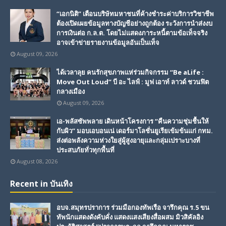
“เอกนิติ” เตือนบริษัทมหาชนที่ค้างชำระค่าบริการวิชาชีพ
ต้องเปิดเผยข้อมูลทางบัญชีอย่างถูกต้อง ระวังการนำส่งงบ
การเงินต่อ ก.ล.ต. โดยไม่แสดงภาระหนี้ตามข้อเท็จจริง
อาจเข้าข่ายรายงานข้อมูลอันเป็นเท็จ
August 09, 2026
ได้เวลาลุย คนรักสุขภาพแห่ร่วมกิจกรรม “Be aLife :
Move Out Loud” บี อะ ไลฟ์ : มูฟ เอาท์ ลาวด์ ชวนฟิต
กลางเมือง
August 09, 2026
เอ-พลัสซัพพลาย เดินหน้าโครงการ “คืนความชุ่มชื้นให้
กับผิว” มอบเอบอนเน่ เดอร์มาโลชั่นยูเรียเข้มข้นแก่ กทม.
ส่งต่อพลังความห่วงใยสู่ผู้สูงอายุและกลุ่มเปราะบางที่
ประสบภัยทั่วทุกพื้นที่
August 08, 2026
Recent in บันเทิง
อบจ.สมุทรปราการ ร่วมมือกองทัพเรือ จารึกคุณ ร.5 ขน
ทัพนักแสดงดังคับคั่ง แสดงแสงเสียงสื่อผสม มิวสิคัลอิง