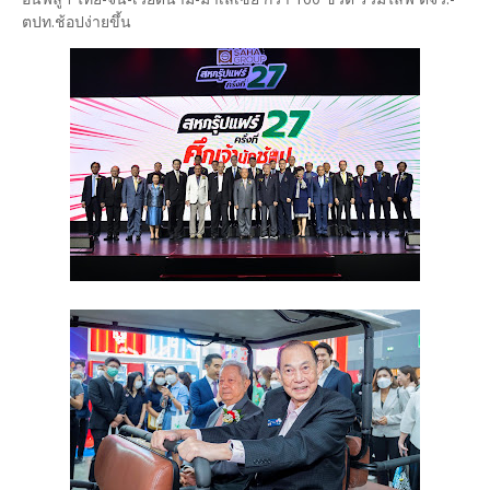
ตปท.ช้อปง่ายขึ้น