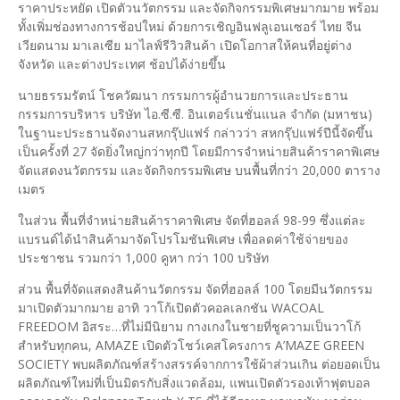
ราคาประหยัด เปิดตัวนวัตกรรม และจัดกิจกรรมพิเศษมากมาย พร้อม
ทั้งเพิ่มช่องทางการช้อปใหม่ ด้วยการเชิญอินฟลูเอนเซอร์ ไทย จีน
เวียดนาม มาเลเซีย มาไลฟ์รีวิวสินค้า เปิดโอกาสให้คนที่อยู่ต่าง
จังหวัด และต่างประเทศ ช้อปได้ง่ายขึ้น
นายธรรมรัตน์ โชควัฒนา กรรมการผู้อำนวยการและประธาน
กรรมการบริหาร บริษัท ไอ.ซี.ซี. อินเตอร์เนชั่นแนล จำกัด (มหาชน)
ในฐานะประธานจัดงานสหกรุ๊ปแฟร์ กล่าวว่า สหกรุ๊ปแฟร์ปีนี้จัดขึ้น
เป็นครั้งที่ 27 จัดยิ่งใหญ่กว่าทุกปี โดยมีการจำหน่ายสินค้าราคาพิเศษ
จัดแสดงนวัตกรรม และจัดกิจกรรมพิเศษ บนพื้นที่กว่า 20,000 ตาราง
เมตร
ในส่วน พื้นที่จำหน่ายสินค้าราคาพิเศษ จัดที่ฮอลล์ 98-99 ซึ่งแต่ละ
แบรนด์ได้นำสินค้ามาจัดโปรโมชันพิเศษ เพื่อลดค่าใช้จ่ายของ
ประชาชน รวมกว่า 1,000 คูหา กว่า 100 บริษัท
ส่วน พื้นที่จัดแสดงสินค้านวัตกรรม จัดที่ฮอลล์ 100 โดยมีนวัตกรรม
มาเปิดตัวมากมาย อาทิ วาโก้เปิดตัวคอลเลกชัน WACOAL
FREEDOM อิสระ…ที่ไม่มีนิยาม กางเกงในชายที่ชูความเป็นวาโก้
สำหรับทุกคน, AMAZE เปิดตัวโชว์เคสโครงการ A’MAZE GREEN
SOCIETY พบผลิตภัณฑ์สร้างสรรค์จากการใช้ผ้าส่วนเกิน ต่อยอดเป็น
ผลิตภัณฑ์ใหม่ที่เป็นมิตรกับสิ่งแวดล้อม, แพนเปิดตัวรองเท้าฟุตบอล