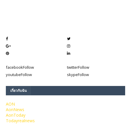
facebook
Follow
twitter
Follow
youtube
Follow
skype
Follow
เกี่ยวกับฉัน
AON
AonNews
AonToday
Todayrealnews