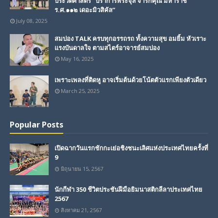
ประวัติศาสตร์ “ปราการพระจุล จารึกคุณ มหาราช
ร.ศ.๑๑๒ เดอะมิวสิคัล”
July 08, 2025
สมปอง TALK ครบทุกอรรถรถ ทั้งความสุข อมยิ้ม หัวเราะ
แรงบันดาลใจ ตามสไตร์อาจารย์สมปอง
May 16, 2025
เพราะเพลงที่ติดหู อาจเริ่มต้นด้วยโน้ตตัวแรกเพียงตัวเดียว
March 25, 2025
Popular Posts
เปิดฉากวันแรกชักกะเย่อชิงชนะเลิศแห่งประเทศไทยครั้งที่
9
มิถุนายน 15, 2567
นักกีฬา 350 ชีวิตประชันฝีมือยิมนาสติกลีลาประเทศไทย
2567
สิงหาคม 21, 2567