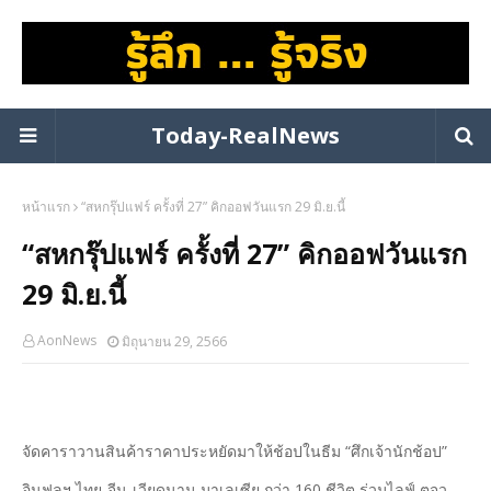
Today-RealNews
หน้าแรก
“สหกรุ๊ปแฟร์ ครั้งที่ 27” คิกออฟวันแรก 29 มิ.ย.นี้
“สหกรุ๊ปแฟร์ ครั้งที่ 27” คิกออฟวันแรก
29 มิ.ย.นี้
AonNews
มิถุนายน 29, 2566
จัดคาราวานสินค้าราคาประหยัดมาให้ช้อปในธีม “ศึกเจ้านักช้อป”
อินฟลูฯ ไทย-จีน-เวียดนาม-มาเลเซีย กว่า 160 ชีวิต ร่วมไลฟ์ ตจว.-