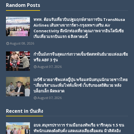
Random Posts
ททท. ต้อนรับเที่ยวบินปฐมฤกษ์สายการบิน TransNusa
Airlines เส้นทางจาการ์ตา-กรุงเทพฯ เสริม Air
Connectivity ดึงนักท่องเที่ยวคุณภาพจากอินโดนีเซีย
เริ่มเที่ยวแรกบินแรก 6 สิงหาคมนี้
August 08, 2026
กำปั้นมังกรจีนสุดแกร่งกวาดเข็มขัดสหพันธ์มวยแห่งเอเชีย
หรือ ABF 3 รุ่น
August 07, 2026
เจบีซี มวยอาชีพแห่งญี่ปุ่น พร้อมสนับสนุนนักมวยชาวไทย
"เสี่ยนริส"แนะเพิ่มไฟท์แฟ็กซ์ เว็บรับรองสถิติมวย หลัง
บล็อกเล็ก ผิดพลาด
August 07, 2026
Recent in บันเทิง
อบจ.สมุทรปราการ ร่วมมือกองทัพเรือ จารึกคุณ ร.5 ขน
ทัพนักแสดงดังคับคั่ง แสดงแสงเสียงสื่อผสม มิวสิคัลอิง