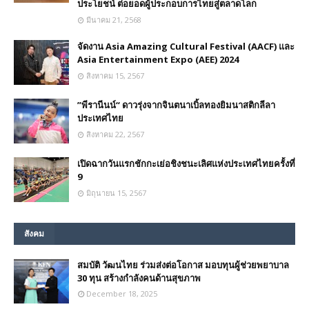
ประโยชน์ ต่อยอดผู้ประกอบการไทยสู่ตลาดโลก
มีนาคม 21, 2568
จัดงาน Asia Amazing Cultural Festival (AACF) และ
Asia Entertainment Expo (AEE) 2024
สิงหาคม 15, 2567
”พีรานีนน์“​ ดาวรุ่งจากจินตนาเบิ้ลทองยิมนาสติกลีลา
ประเทศไทย
สิงหาคม 22, 2567
เปิดฉากวันแรกชักกะเย่อชิงชนะเลิศแห่งประเทศไทยครั้งที่
9
มิถุนายน 15, 2567
สังคม
สมบัติ วัฒนไทย ร่วมส่งต่อโอกาส มอบทุนผู้ช่วยพยาบาล
30 ทุน สร้างกำลังคนด้านสุขภาพ
December 18, 2025