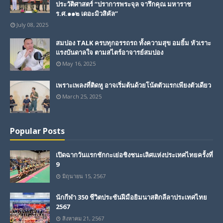
ประวัติศาสตร์ “ปราการพระจุล จารึกคุณ มหาราช
ร.ศ.๑๑๒ เดอะมิวสิคัล”
July 08, 2025
สมปอง TALK ครบทุกอรรถรถ ทั้งความสุข อมยิ้ม หัวเราะ
แรงบันดาลใจ ตามสไตร์อาจารย์สมปอง
May 16, 2025
เพราะเพลงที่ติดหู อาจเริ่มต้นด้วยโน้ตตัวแรกเพียงตัวเดียว
March 25, 2025
Popular Posts
เปิดฉากวันแรกชักกะเย่อชิงชนะเลิศแห่งประเทศไทยครั้งที่
9
มิถุนายน 15, 2567
นักกีฬา 350 ชีวิตประชันฝีมือยิมนาสติกลีลาประเทศไทย
2567
สิงหาคม 21, 2567