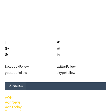
facebook
Follow
twitter
Follow
youtube
Follow
skype
Follow
เกี่ยวกับฉัน
AON
AonNews
AonToday