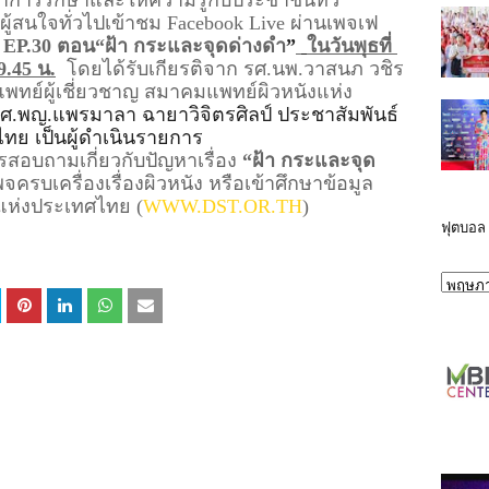
้สนใจทั่วไปเข้าชม Facebook Live ผ่านเพจเฟ
ใน EP.30 ตอน“ฝ้า กระและจุดด่างดำ
”
ในวันพุธที่ 
.45 น.
โดยได้รับเกียรติจาก รศ.นพ.วาสนภ วชิร
แพทย์ผู้เชี่ยวชาญ สมาคมแพทย์ผิวหนังแห่ง
ศ.พญ.แพรมาลา ฉายาวิจิตรศิลป์ ประชาสัมพันธ์
ทย เป็นผู้ดำเนินรายการ
การสอบถามเกี่ยวกับปัญหาเรื่อง 
“ฝ้า กระและจุด
จครบเครื่องเรื่องผิวหนัง หรือเข้าศึกษาข้อมูล
งแห่งประเทศไทย (
WWW.DST.OR.TH
)
ฟุตบอล