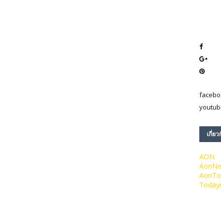
facebo
youtub
เกี่ยว
AON
AonN
AonTo
Today