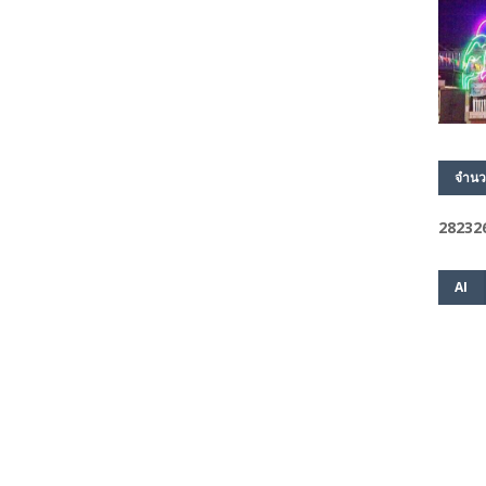
จำนว
2
8
2
3
2
AI