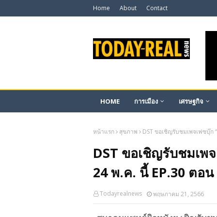
Home
About
Contact
HOME
การเมือง
เศรษฐกิจ
หน้าแรก
สุขภาพ
DST ขอเชิญรับชมเพจเฟซบุ๊ก “คร
DST ขอเชิญรับชมเพจเฟซ
24 พ.ค. นี้ EP.30 ตอ
Todayrealnews
พฤษภาคม 21, 2566