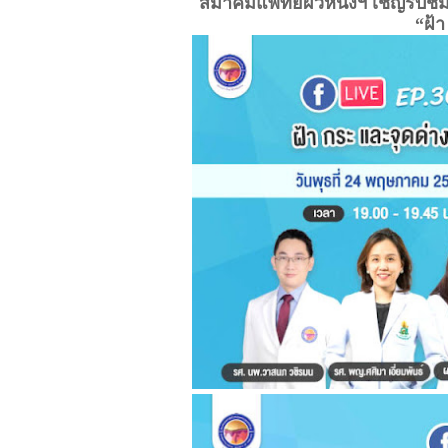
สมาคมแพทย์ผิวหนังฯ เชิญรับชมเ
“ฝ้