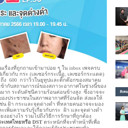
็นเรื่องที่ถูกถามเข้ามาบ่อย ๆ ใน inbox เพจครบ
ิปเกี่ยวกับ กระ (เลเซอร์กระเนื้อ, เลเซอร์กระแดด) 
 ถึง  600  กว่าวิวในยูทูปและติ๊กต๊อกของสมาคม
่งเข้ากับสถานการณ์ของสภาวะอากาศในช่วงนี้ของ
มาก ระดับดัชนีความร้อนค่อนข้างสูง  ซึ่งอาจจะ
สังคม
ตของประชาชนในสภาพอากาศที่ร้อนจัด ส่งผลให้
 เช่น ฝ้า กระและจุดด่างดำ ที่หลายคนอาจจะมอง
พิ่มความรับรู้เกี่ยวกับกระ  ฝ้า และจุดด่างดำ 
ี่ยงอย่างไร รวมไปถึงวิธีการรักษาที่ถูกต้อง 
ระเทศไทยหรือ DST 
ตระหนักที่จะทำหน้าที่เพื่อ
การรักษาและให้ความรู้กับประชาชนทั่ว