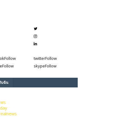
ok
Follow
twitter
Follow
e
Follow
skype
Follow
กับฉัน
ews
day
realnews