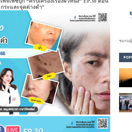
พจเฟซบุ๊ก “ครบเครื่องเรื่องผิวหนัง” EP.30 ตอน
า กระและจุดด่างดำ”
ชมรม​ผู
POP