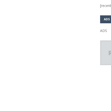
[recent
ADS
ADS