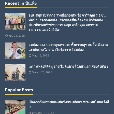
Recent in บันเทิง
อบจ.สมุทรปราการ ร่วมมือกองทัพเรือ จารึกคุณ ร.5 ขน
ทัพนักแสดงดังคับคั่ง แสดงแสงเสียงสื่อผสม มิวสิคัลอิง
ประวัติศาสตร์ “ปราการพระจุล จารึกคุณ มหาราช
ร.ศ.๑๑๒ เดอะมิวสิคัล”
July 08, 2025
สมปอง TALK ครบทุกอรรถรถ ทั้งความสุข อมยิ้ม หัวเราะ
แรงบันดาลใจ ตามสไตร์อาจารย์สมปอง
May 16, 2025
เพราะเพลงที่ติดหู อาจเริ่มต้นด้วยโน้ตตัวแรกเพียงตัวเดียว
March 25, 2025
Popular Posts
เปิดฉากวันแรกชักกะเย่อชิงชนะเลิศแห่งประเทศไทยครั้งที่
9
มิถุนายน 15, 2567