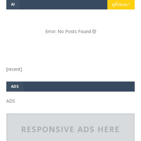
AI
ดูทั้งหมด
Error: No Posts Found
[recent]
ADS
ADS
RESPONSIVE ADS HERE