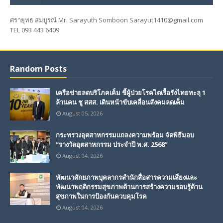
ศรายุทธ สมบูรณ์ Mr. Sarayuth Somboon Sarayut1410@gmail.com
TEL 093 443 6409
Random Posts
เครือข่ายลดบริโภคเค็ม ชี้ผู้ป่วยโรคไตเรื้อรังไทยทะลุ 1
ล้านคน ชู สสส. เดินหน้าขับเคลื่อนสังคมลดเค็ม
August 05, 2026
กระทรวงอุตสาหกรรมแถลงความพร้อม จัดพิธีมอบ
“รางวัลอุตสาหกรรม ประจำปี พ.ศ. 2568”
August 04, 2026
พัฒนาศักยภาพบุคลากรสำนักสื่อสารความเสี่ยงและ
พัฒนาพฤติกรรมสุขภาพด้านการสร้างความรอบรู้ด้าน
สุขภาพในการป้องกันควบคุมโรค
August 04, 2026