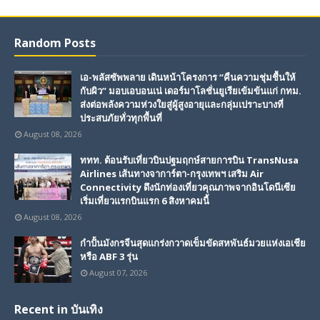
Random Posts
เอ-พลัสซัพพลาย เดินหน้าโครงการ “คืนความชุ่มชื้นให้
กับผิว” มอบเอบอนเน่ เดอร์มาโลชั่นยูเรียเข้มข้นแก่ กทม.
ส่งต่อพลังความห่วงใยสู่ผู้สูงอายุและกลุ่มเปราะบางที่
ประสบภัยทั่วทุกพื้นที่
August 08, 2026
ททท. ต้อนรับเที่ยวบินปฐมฤกษ์สายการบิน TransNusa
Airlines เส้นทางจาการ์ตา-กรุงเทพฯ เสริม Air
Connectivity ดึงนักท่องเที่ยวคุณภาพจากอินโดนีเซีย
เริ่มเที่ยวแรกบินแรก 6 สิงหาคมนี้
August 08, 2026
กำปั้นมังกรจีนสุดแกร่งกวาดเข็มขัดสหพันธ์มวยแห่งเอเชีย
หรือ ABF 3 รุ่น
August 07, 2026
Recent in บันเทิง