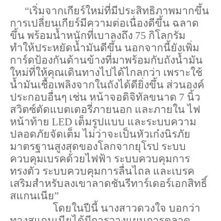
“เริ่มจากเกียร์ใหม่ที่มีประสิทธิภาพมากขึ้น 
การเปลี่ยนเกียร์มีความต่อเนื่องดีขึ้น ฉลาด
ขึ้น พร้อมน้ำหนักที่เบาลงถึง 75 กิโลกรัม 
ทำให้ประหยัดน้ำมันดีขึ้น นอกจากนี้ยังเพิ่ม
การ์ดป้องกันด้านข้างที่มาพร้อมกับถังน้ำมัน
ใหม่ที่ให้คุณเดินทางไปได้ไกลกว่า เพราะใช้
น้ำมันเชื้อเพลิงจากในถังได้ดียิ่งขึ้น ส่วนองค์
ประกอบอื่นๆ เช่น หน้าจอดิจิทัลขนาด 7 นิ้ว 
สวิตซ์ตัดแบตเตอรี่ภายนอก และภายใน ไฟ
หน้าท้าย LED เต็มรูปแบบ และระบบความ
ปลอดภัยจัดเต็ม ไม่ว่าจะเป็นหัวเก๋งนิรภัย
มาตรฐานสูงสุดของโลกจากยุโรป ระบบ
ควบคุมเบรคด้วยไฟฟ้า ระบบควบคุมการ
ทรงตัว ระบบควบคุมการลื่นไถล และเบรค
เสริมสำหรับลงเขาลาดชันรีทาร์เดอร์เอกสิทธิ์
สแกนเนีย” 
โดยในปีนี้ นางสาวดวงใจ บอกว่า 
ทางสแกนเนียได้มีการวางแผนการตลาด 