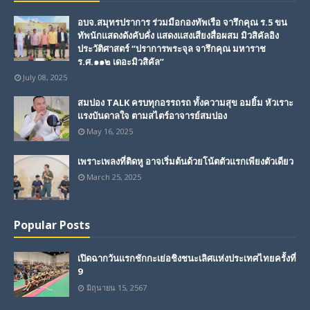
อบจ.สมุทรปราการ ร่วมมือกองทัพเรือ จารึกคุณ ร.5 ขน
ทัพนักแสดงดังคับคั่ง แสดงแสงเสียงสื่อผสม มิวสิคัลอิง
ประวัติศาสตร์ “ปราการพระจุล จารึกคุณ มหาราช
ร.ศ.๑๑๒ เดอะมิวสิคัล”
July 08, 2025
สมปอง TALK ครบทุกอรรถรถ ทั้งความสุข อมยิ้ม หัวเราะ
แรงบันดาลใจ ตามสไตร์อาจารย์สมปอง
May 16, 2025
เพราะเพลงที่ติดหู อาจเริ่มต้นด้วยโน้ตตัวแรกเพียงตัวเดียว
March 25, 2025
Popular Posts
เปิดฉากวันแรกชักกะเย่อชิงชนะเลิศแห่งประเทศไทยครั้งที่
9
มิถุนายน 15, 2567