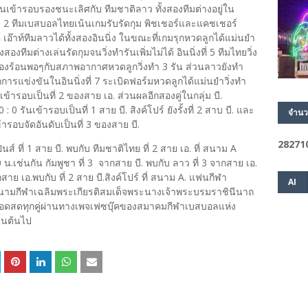
านเข้ารอบรองชนะเลิศกับ ทีมชาติลาว ทั้งสองทีมต่างอยู่ใน
และ 2 ทีมเบสบอลไทยเน้นเกมรับรัดกุม พิชเชอร์และแคชเชอร์
๊าท์ทีมลาวได้ทั้งสองอินนิ่ง ในขณะที่เกมรุกหวดลูกได้แม่นยำ
 ทั้งสองทีมต่างเล่นรัดกุมจนวิ่งทำรันเพิ่มไม่ได้ อินนิ่งที่ 5 ทีมไทยวิ่ง
ยเครื่องร้อนพอๆกับสภาพอากาศหวดลูกวิ่งทำ 3 รัน ส่วนลาวยังทำ
ารแข่งขันในอินนิ่งที่ 7 ระเบิดฟอร์มหวดลูกได้แม่นยำวิ่งทำ
ข้ารอบเป็นที่ 2 ของสาย เอ. ส่วนผลอีกสองคู่ในกลุ่ม บี.
: 0 รันเข้ารอบเป็นที่ 1 สาย บี. สิงค์โปร์ ยังรั้งที่ 2 สาบ บี. และ
จำนว
ารอบจัดอันดับเป็นที่ 3 ของสาย บี.
2
8
2
7
1
ินส์ ที่ 1 สาย บี. พบกับ ทีมชาติไทย ที่ 2 สาย เอ. ที่ สนาม A
0 น.เช่นกัน กัมพูชา ที่ 3 จากสาย บี. พบกับ ลาว ที่ 3 จากสาย เอ.
สาย เอ.พบกับ ที่ 2 สาย บี.สิงค์โปร์ ที่ สนาม A. แฟนกีฬา
AI
สนามกีฬาเฉลิมพระเกียรติสมเด็จพระนางเจ้าพระบรมราชินีนาถ
สดทุกคู่ผ่านทางเพจเฟซบุ๊คของสมาคมกีฬาเบสบอลแห่ง
เป็นต้นไป