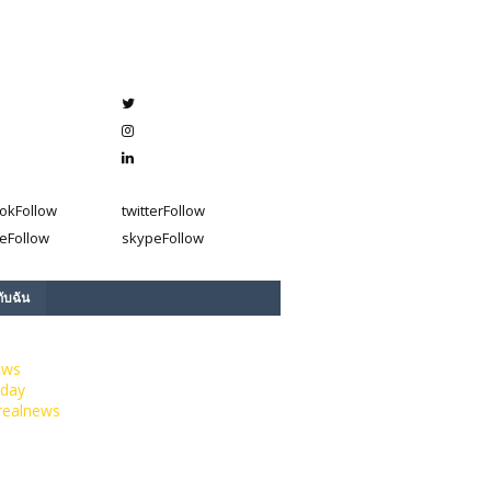
ok
Follow
twitter
Follow
e
Follow
skype
Follow
กับฉัน
ews
day
realnews