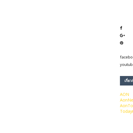
facebo
youtub
เกี่ยว
AON
AonN
AonTo
Today