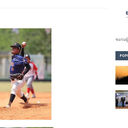
ชมรม​ผู
POP