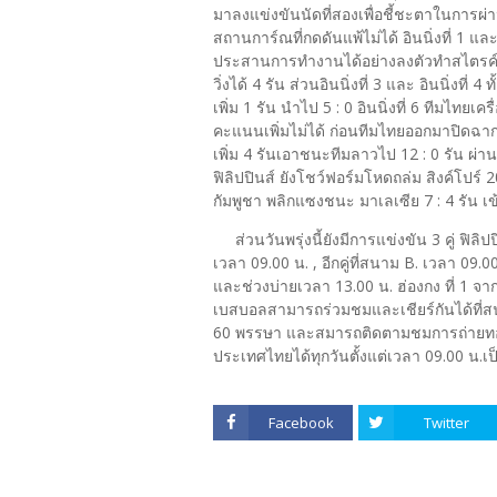
มาลงแข่งขันนัดที่สองเพื่อชี้ชะตาในการผ่
สถานการ์ณที่กดดันแพ้ไม่ได้ อินนิ่งที่ 1 
ประสานการทำงานได้อย่างลงตัวทำสไตรค์ เอ
วิ่งได้ 4 รัน ส่วนอินนิ่งที่ 3 และ อินนิ่งที่ 4
เพิ่ม 1 รัน นำไป 5 : 0 อินนิ่งที่ 6 ทีมไท
คะแนนเพิ่มไม่ได้ ก่อนทีมไทยออกมาปิดฉากก
เพิ่ม 4 รันเอาชนะทีมลาวไป 12 : 0 รัน ผ่านเ
ฟิลิปปินส์ ยังโชว์ฟอร์มโหดถล่ม สิงค์โปร์ 20 
กัมพูชา พลิกแซงชนะ มาเลเซีย 7 : 4 รัน เข้
ส่วนวันพรุ่งนี้ยังมีการแข่งขัน 3 คู่ ฟิลิปป
เวลา 09.00 น. , อีกคู่ที่สนาม B. เวลา 09.0
และช่วงบ่ายเวลา 13.00 น. ฮ่องกง ที่ 1 จาก
เบสบอลสามารถร่วมชมและเชียร์กันได้ที่
60 พรรษา และสมารถติดตามชมการถ่ายทอด
ประเทศไทยได้ทุกวันตั้งแต่เวลา 09.00 น.
Facebook
Twitter