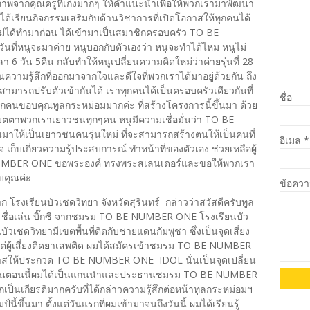
กภาพจากคุณครูที่เก่งมากๆ ให้คำแนะนำเพื่อให้พวกเรามาพัฒนา
Q ได้เรียนกิจกรรมเสริมกับด้านวิชาการที่เปิดโอกาสให้ทุกคนได้
ม่ได้ทำมาก่อน ได้เข้ามาเป็นสมาชิกครอบครัว TO BE
ที่หนูจะมาค่าย หนูบอกกับตัวเองว่า หนูจะทำได้ไหม หนูไม่
 วัน 5คืน กลับทำให้หนูเปลี่ยนความคิดใหม่ว่าค่ายรุ่นที่ 28
นความรู้สึกที่ออกมาจากใจและดีใจที่พวกเราได้มาอยู่ด้วยกัน ถึง
ามารถปรับตัวเข้ากันได้ เราทุกคนได้เป็นครอบครัวเดียวกันที่
ชื่อ
กคนขอบคุณทูลกระหม่อมมากค่ะ ที่สร้างโครงการนี้ขึ้นมา ด้วย
ะเมตตาพวกเราเยาวชนทุกๆคน หนูมีความเชื่อมั่นว่า TO BE
าให้เป็นเยาวชนคนรุ่นใหม่ ที่จะสามารถสร้างตนให้เป็นคนที่
อีเมล
*
จ เก็บเกี่ยวความรู้ประสบการณ์ ทำหน้าที่ของตัวเอง ช่วยเหลือผู้
 NUMBER ONE ขอพระองค์ ทรงพระสเลนเดอร์และขอให้พวกเรา
บคุณค่ะ
ข้อคว
ก โรงเรียนบัวเชดวิทยา จังหวัดสุรินทร์ กล่าวว่าสวัสดีครับทูล
ชื่อเล่น บิ๊กซี จากชมรม TO BE NUMBER ONE โรงเรียนบัว
บัวเชดวิทยามีเขตพื้นที่ติดกับชายแดนกัมพูชา ซึ่งเป็นจุดเสี่ยง
ต่ผู้เสี่ยงติดยาเสพติด ผมได้สมัครเข้าชมรม TO BE NUMBER
าสให้ประกวด TO BE NUMBER ONE IDOL นั่นเป็นจุดเปลี่ยน
ต้น จนตอนนี้ผมได้เป็นแกนนำและประธานชมรม TO BE NUMBER
กเป็นเกียรติมากครับที่ได้กล่าวความรู้สึกต่อหน้าทูลกระหม่อมฯ
นี้ขึ้นมา ตั้งแต่วันแรกที่ผมเข้ามาจนถึงวันนี้ ผมได้เรียนรู้