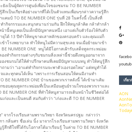
ยังเป็นผู้จัดการศูนย์เพื่อนใจของชมรม TO BE NUMBER
สึกเป็นเกียรติอย่างมากที่ได้เป็นตัวแทนเพื่อนๆกล่าวความรู้สึก
าแคมป์ TO BE NUMBER ONE รุ่นที่ 28 ในครั้งนี้ เป็นสิ่งที่
ัน ทำกิจกรรมและสนุกสนานร่วมกัน ฝึกให้หนูกล้าคิด กล้าทำกล้า
านี้หนูเคยเป็นเด็กมีปัญหาคนหนึ่ง เอาแต่เก็บตัวร้องไห้กับตัว
ายุได้ 13 ปีทำให้หนูขาดเสาหลักของครอบครัว และคุณแม่ก็
องเข้าโรงพยาบาล ทำให้หนูไม่มีความสุขเลย จนเมื่อย้ายมาเข้า
TO BE NUMBER ONE หนูได้มีโอกาสเฝ้ารับเสด็จทูลกระหม่อม
้ลองทำกิจกรรมต่างๆกับชมรมสิ่งเหล่านี้ช่วยดึงหนูออกมาจาก
facebo
องชมรมได้ให้คำปรึกษาคนที่เคยมีปัญหาแบบหนู ทำให้หนูรู้สึก
youtub
ั้งคำถามว่า “เอาแต่ทำกิจกรรมจะพาตัวเองรอดไหม” แต่หนูทำได้
็จและทุกคนได้เห็น “เพราะการเรียนสอนให้คนมีงานทำ
O BE NUMBER ONE บ้านของพวกเราหลังนี้ ได้เข้ามาเติม
เกี่ยว
อยากขอบคุณทูลกระหม่อมที่เป็นเสมือนศูนย์รวมใจของพวกเราและ
BE NUMBER ONE ที่ทำให้หนูสามารถเดินหน้าในชีวิตต่อได้
AON
็นคนเก่งและเป็นคนดี สมกับคำว่า “เก่งและดี TO BE NUMBER
AonN
AonTo
Today
ง” จากโรงเรียนสามพรานวิทยา จังหวัดนครปฐม กล่าวว่า
า กลิ่นศร ชื่อเล่น นิ้ง มาจากโรงเรียนสามพรานวิทยา จังหวัด
ู้สึกดีใจที่ได้รับโอกาสได้มาเรียนรู้ ในค่าย TO BE NUMBER