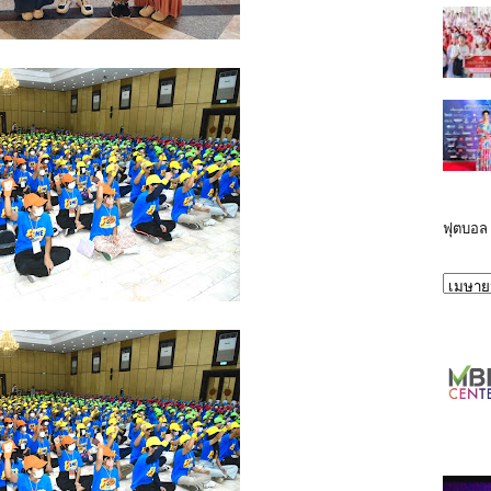
ฟุตบอล