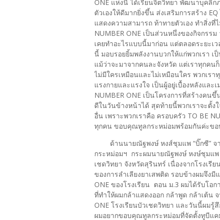
ONE แห่งนี้ ได้เรียนจิตวิทยา พัฒนาบุคลิ
ตัวเองให้ดีมากยิ่งขึ้น ส่งเสริมการสร้าง E
แสดงความสามารถ ท้าทายตัวเอง ทำสิ่งที่ไ
NUMBER ONE เป็นส่วนหนึ่งของกิจกรรม วัน
เคยทำอะไรแบบนี้มาก่อน แต่ตลอดระยะเวลา 6
นี้ มอบรอยยิ้มพลังงานบวกให้แก่พวกเรา เป็
แม้ว่าจะมาจากคนละจังหวัด แต่เราทุกคนก็ส
ไม่มีใครเหมือนและไม่เหมือนใคร พวกเราทุ
แรงกายและแรงใจ เป็นผู้อยู่เบื้องหลังแล
NUMBER ONE เป็นโครงการที่สร้างคนขึ้นม
ดีในวันข้างหน้าได้ สุดท้ายนี้พวกเราจะตั้งใ
อื่น เพราะพวกเราคือ ครอบครัว TO BE
ทุกคน ขอบคุณทูลกระหม่อมพร้อมกันค่ะขอ
ด้านนายณัฐพงษ์ หงส์ชุมแพ “บิ๊กซี” จา
กระหม่อมฯ กระผมนายณัฐพงษ์ หงษ์ชุมแพ 
เชดวิทยา จังหวัดสุรินทร์ เนื่องจากโรงเรียน
ของการลำเลียงยาเสพติด รอบข้างผมจึงมีแ
ONE ของโรงเรียน ตอน ม.3 ผมได้รับโอก
ที่ทำให้ผมกล้าแสดงออก กล้าพูด กล้าเ
ONE โรงเรียนบัวเชดวิทยา และวันนี้ผมรู้สึ
ผมอยากขอบคุณทูลกระหม่อมที่จัดตั้งทูบีแคมป์