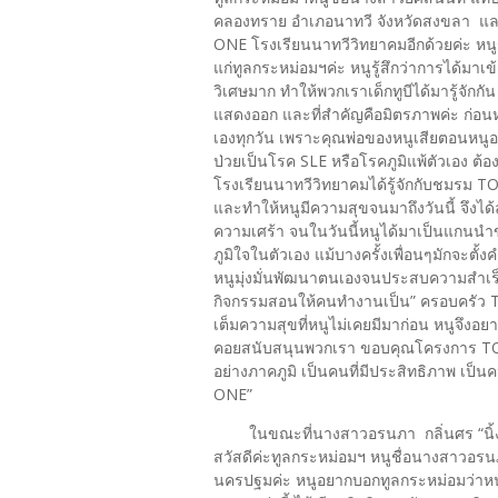
คลองทราย อำเภอนาทวี จังหวัดสงขลา และ
ONE โรงเรียนนาทวีวิทยาคมอีกด้วยค่ะ หนูรู้
แก่ทูลกระหม่อมฯค่ะ หนูรู้สึกว่าการได้มาเข้
วิเศษมาก ทำให้พวกเราเด็กทูบีได้มารู้จักก
แสดงออก และที่สำคัญคือมิตรภาพค่ะ ก่อนหน้
เองทุกวัน เพราะคุณพ่อของหนูเสียตอนหนูอ
ป่วยเป็นโรค SLE หรือโรคภูมิแพ้ตัวเอง ต้
โรงเรียนนาทวีวิทยาคมได้รู้จักกับชมรม 
และทำให้หนูมีความสุขจนมาถึงวันนี้ จึงได
ความเศร้า จนในวันนี้หนูได้มาเป็นแกนนำข
ภูมิใจในตัวเอง แม้บางครั้งเพื่อนๆมักจะต
หนูมุ่งมั่นพัฒนาตนเองจนประสบความสำเร
กิจกรรมสอนให้คนทำงานเป็น” ครอบครัว T
เต็มความสุขที่หนูไม่เคยมีมาก่อน หนูจึง
คอยสนับสนุนพวกเรา ขอบคุณโครงการ TO 
อย่างภาคภูมิ เป็นคนที่มีประสิทธิภาพ เป
ONE”
ในขณะที่นางสาวอรนภา กลิ่นศร “นิ้
สวัสดีค่ะทูลกระหม่อมฯ หนูชื่อนางสาวอรนภ
นครปฐมค่ะ หนูอยากบอกทูลกระหม่อมว่าหนูร