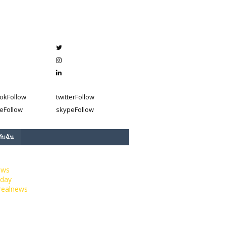
ok
Follow
twitter
Follow
e
Follow
skype
Follow
กับฉัน
ews
day
realnews