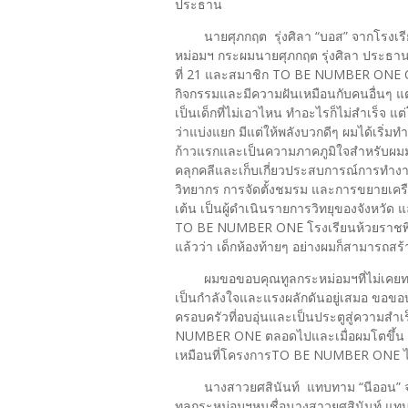
ประธาน
นายศุภกฤต รุ่งศิลา “บอส” จากโรงเรี
หม่อมฯ กระผมนายศุภกฤต รุ่งศิลา ประธ
ที่ 21 และสมาชิก TO BE NUMBER ONE CAM
กิจกรรมและมีความฝันเหมือนกับคนอื่นๆ แต่
เป็นเด็กที่ไม่เอาไหน ทำอะไรก็ไม่สำเร็
ว่าแบ่งแยก มีแต่ให้พลังบวกดีๆ ผมได้เร
ก้าวแรกและเป็นความภาคภูมิใจสำหรับผมม
คลุกคลีและเก็บเกี่ยวประสบการณ์การทำง
วิทยากร การจัดตั้งชมรม และการขยายเค
เต้น เป็นผู้ดำเนินรายการวิทยุของจังหวัด แ
TO BE NUMBER ONE โรงเรียนห้วยราชพิทยา
แล้วว่า เด็กห้องท้ายๆ อย่างผมก็สามารถสร้
ผมขอขอบคุณทูลกระหม่อมฯที่ไม่เคยทอด
เป็นกำลังใจและแรงผลักดันอยู่เสมอ ขอ
ครอบครัวที่อบอุ่นและเป็นประตูสู่ความส
NUMBER ONE ตลอดไปและเมื่อผมโตขึ้น 
เหมือนที่โครงการTO BE NUMBER ONE ได้
นางสาวยศสินันท์ แทบทาม “นีออน” จ
ทูลกระหม่อมฯหนูชื่อนางสาวยศสินันท์