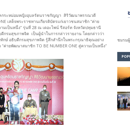
านมา ทูลกระหม่อมหญิงอุบลรัตนราชกัญญา สิริวัฒนาพรรณวดี
 เสด็จพระราชทานเกียรติบัตรแก่เยาวชนสมาชิก “ค่าย
็นหนึ่ง” รุ่นที่ 28 ณ เดอะไพน์ รีสอร์ท จังหวัดปทุมธานี
บดีกรมสุขภาพจิต เป็นผู้นำในการกล่าวรายงาน โดยกล่าวว่า
ักษ์ อธิบดีกรมสุขภาพจิต รู้สึกสำนึกในพระกรุณาธิคุณอย่าง
ชมรม​ผู
รงปิด “ค่ายพัฒนาสมาชิก TO BE NUMBER ONE สู่ความเป็นหนึ่ง”
POP