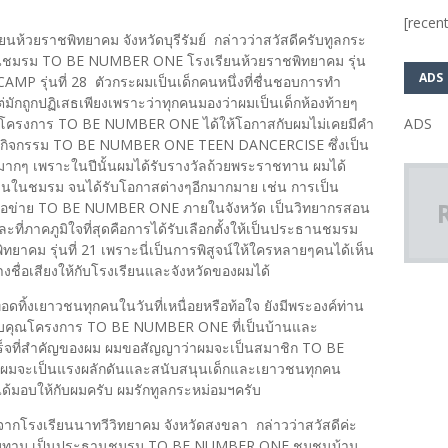
[recent
ยนห้วยราชพิทยาคม จังหวัดบุรีรัมย์ กล่าวว่าสวัสดีครับทูลกระ
านชมรม TO BE NUMBER ONE โรงเรียนห้วยราชพิทยาคม รุ่น
ADS
P รุ่นที่ 28 ตัวกระผมเป็นเด็กคนหนึ่งที่ชื่นชอบการทำ
มักถูกปฏิเสธเพียงเพราะว่าทุกคนมองว่าผมเป็นเด็กห้องท้ายๆ
ADS
จ แต่โครงการ TO BE NUMBER ONE ได้ให้โอกาสกับผมไม่เคยมีคำ
ิ่มทำกิจกรรม TO BE NUMBER ONE TEEN DANCERCISE ซึ่งเป็น
ากๆ เพราะในปีนั้นผมได้รับรางวัลถ้วยพระราชทาน ผมได้
านในชมรม จนได้รับโอกาสต่างๆอีกมากมาย เช่น การเป็น
รือข่าย TO BE NUMBER ONE ภายในจังหวัด เป็นวิทยากรสอน
ละที่ภาคภูมิใจที่สุดคือการได้รับเลือกตั้งให้เป็นประธานชมรม
คม รุ่นที่ 21 เพราะนี่เป็นการพิสูจน์ให้ใครหลายๆคนได้เห็น
างชื่อเสียงให้กับโรงเรียนและจังหวัดของผมได้
ทิ้งเยาวชนทุกคนในวันที่เหนื่อยหรือท้อใจ ยังมีพระองค์ท่าน
ขอบคุณโครงการ TO BE NUMBER ONE ที่เป็นบ้านและ
ำเร็จที่สำคัญของผม ผมขอสัญญาว่าผมจะเป็นสมาชิก TO BE
ผมจะเป็นแรงผลักดันและสนับสนุนเด็กและเยาวชนทุกคน
มอบให้กับผมครับ ผมรักทูลกระหม่อมฯครับ
ากโรงเรียนนาทวีวิทยาคม จังหวัดสงขลา กล่าวว่าสวัสดีค่ะ
 แทบทาม เป็นประธานชมรม TO BE NUMBER ONE ชุมชนบ้าน