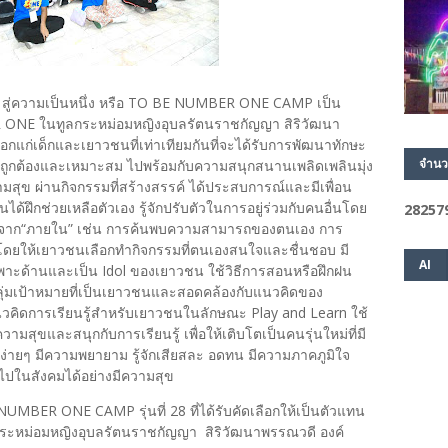
ู่ความเป็นหนึ่ง หรือ TO BE NUMBER ONE CAMP เป็น
ONE ในทูลกระหม่อมหญิงอุบลรัตนราชกัญญา สิริวัฒนา
กแก่เด็กและเยาวชนที่เท่าเทียมกันที่จะได้รับการพัฒนาทักษะ
จำนว
งถูกต้องและเหมาะสม ไปพร้อมกับความสนุกสนานเพลิดเพลินมุ่ง
มสุข ผ่านกิจกรรมที่สร้างสรรค์ ได้ประสบการณ์และมีเพื่อน
นได้ฝึกช่วยเหลือตัวเอง รู้จักปรับตัวในการอยู่ร่วมกับคนอื่นโดย
2
8
2
5
7
ลงจาก“ภายใน” เช่น การค้นพบความสามารถของตนเอง การ
 โดยให้เยาวชนเลือกทำกิจกรรมที่ตนเองสนใจและชื่นชอบ มี
AI
เฉพาะด้านและเป็น Idol ของเยาวชน ใช้วิธีการสอนหรือฝึกฝน
ุ่มเป้าหมายที่เป็นเยาวชนและสอดคล้องกับแนวคิดของ
ิดการเรียนรู้สำหรับเยาวชนในลักษณะ Play and Learn ใช้
ความสุขและสนุกกับการเรียนรู้ เพื่อให้เติบโตเป็นคนรุ่นใหม่ที่มี
ง่ายๆ มีความพยายาม รู้จักเสียสละ อดทน มีความภาคภูมิใจ
อไปในสังคมได้อย่างมีความสุข
MBER ONE CAMP รุ่นที่ 28 ที่ได้รับคัดเลือกให้เป็นตัวแทน
ลกระหม่อมหญิงอุบลรัตนราชกัญญา สิริวัฒนาพรรณวดี องค์