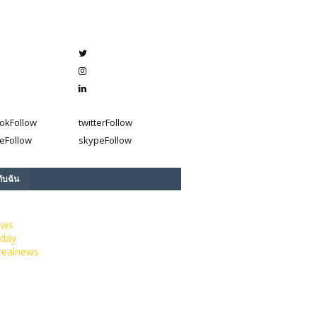
ok
Follow
twitter
Follow
e
Follow
skype
Follow
กับฉัน
ews
day
realnews