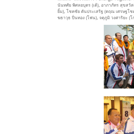
นันทศัย พิศลยบุตร (เต้), อาภาภัทร สุขสวัส
ยิ้ม), โชคชัย ตันประเสริฐ (ตฤณ เศรษฐโชค),
ฆธาวุธ ปิ่นทอง (โฟน), จตุภูมิ วงศาริยะ (โก