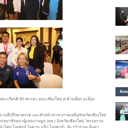
สังคม
มพระเกียรติ 80 พรรษา อบจ.เชียงใหม่ ต.ช้างเผือก อ.เมือง
านที่ปรึกษาพรรค และหัวหน้าสาขาภาคเหนือจังหวัดเชียงใหม่
ครสมาชิกสภาผู้แทนราษฎร (สส.) จังหวัดเชียงใหม่ “พรรครวม
ดย ไอยศูรย์ ไมดาน (เล็ก ไอยศูรย์), อุ้ย รวิวรรณ จินดา,