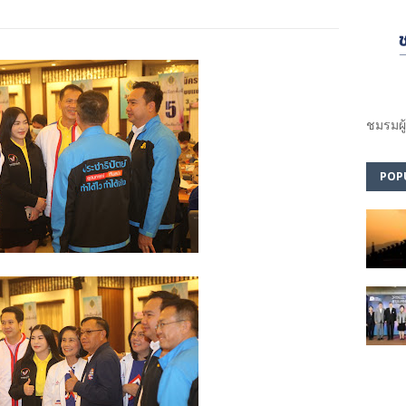
ชมรม​ผู
POP