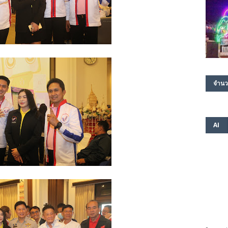
จำนว
AI