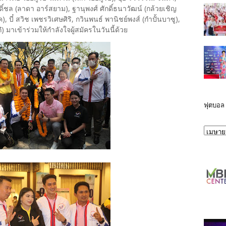
ดิ์ชล (ลาดา อาร์สยาม), ฐานุพงศ์ ศักดิ์ธนาวัฒน์ (กล้วยเชิญ
 บี๋ สวิช เพชรวิเศษศิริ, กวินพนธ์ พานิชย์พงส์ (กำปั้นบาซู),
๋) มาเข้าร่วมให้กำลังใจผู้สมัครในวันนี้ด้วย
ฟุตบอล