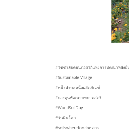
#วิชชาลัยดอนกอยวิถีแห่งการพัฒนาที่ยั่งยื
#Sustainable Village
#หนึ่งตำบลหนึ่งผลิตภัณฑ์
#กองทุนพัฒนาบทบาทสตรี
#WorldSoilDay
#วันดินโลก
#soilswherefoodbegins