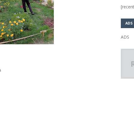
[recent
ADS
ADS
น