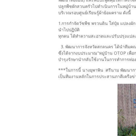
ปลูกพืชผักสวนครัวไปดำเนินการในหมู่บ้าน
บริเวณรอบศูนย์เรียนรู้ผ้าย้อมคราม ดังนี้
1.การกำจัดวัชพืช พรวนดิน ใส่ปุ๋ย แปลงผั
นำไปปฏิบัติ 2. สมาชิ
ทุกคน ได้ทำความสะอาดและปรับปรุงแปลงปลู
3. พัฒนาการจังหวัดสกลนคร ได้นำทีมคณะก
ซึ่งได้จากงบประมาณ"หมู่บ้าน OTOP เพื่อ
บำรุงรักษานำกลับใช้งานในการทำการท่องเ
***ในการนี้ นางยุพาพิน ศรีนาม พัฒนาก
เป็นทีมงานหลักในการประสานภาคีเครือข่าย