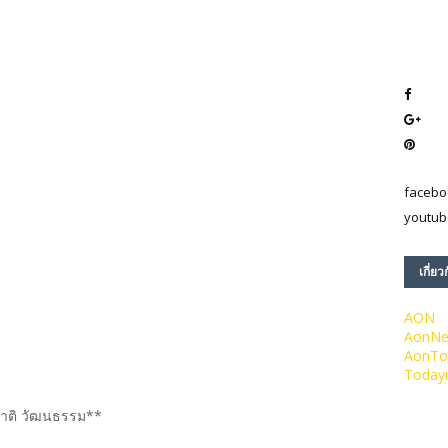
facebo
youtub
เกี่ยว
AON
AonN
AonTo
Today
าติ วัฒนธรรม**