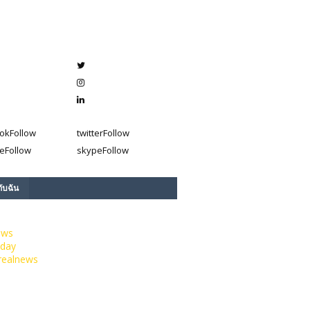
ok
Follow
twitter
Follow
e
Follow
skype
Follow
กับฉัน
ews
day
realnews