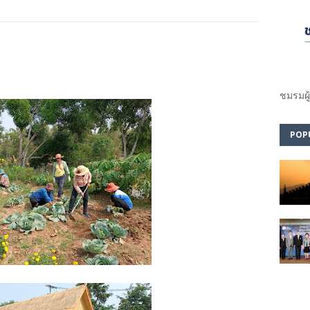
ชมรม​ผู
POP