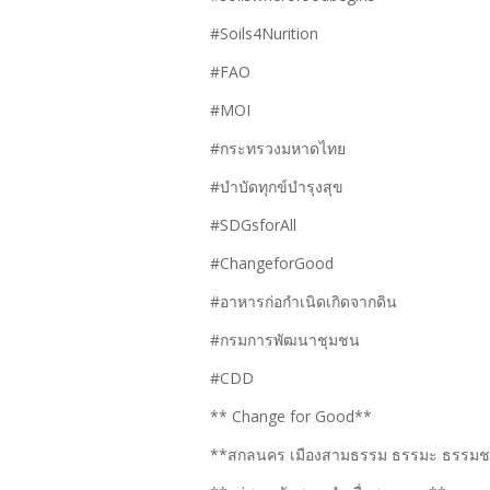
#Soils4Nurition
#FAO
#MOI
#กระทรวงมหาดไทย
#บำบัดทุกข์บำรุงสุข
#SDGsforAll
#ChangeforGood
#อาหารก่อกำเนิดเกิดจากดิน
#กรมการพัฒนาชุมชน
#CDD
** Change for Good**
**สกลนคร เมืองสามธรรม ธรรมะ ธรรมช