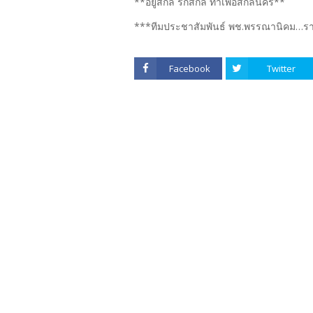
**อยู่สกล รักสกล ทำเพื่อสกลนคร**
***ทีมประชาสัมพันธ์ พช.พรรณานิคม…ร
Facebook
Twitter