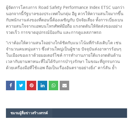
ผู้จัดการโครงการ Road Safety Performance Index ETSC บอกว่า
นอกจากนี้รัฐบาลของประเทศในกลุ่ม อียู ควรให้ความสนใจมากขึ้น
กับพนักงานส่งของที่ตอนนี้ต้องเผชิญกับ ปัจจัยเสี่ยง ทั้งการเบี่ยงเบน
ความสนใจจากแอพบนโทรศัพท์มือถือ แรงกดดันให้จัดส่งของอย่าง
รวดเร็ว การขาดอุปกรณ์ป้องกัน และการดูแลสภาพรถ
“เราต้องให้ความสนใจอย่างใกล้ชิดกับแนวโน้มที่กำลังเติบโต เช่น
จำนวนคนหนุ่มสาว ซึ่งส่วนใหญ่เป็นผู้ชาย ปัจจุบันส่งอาหารร้อนๆ
ในเมืองของเราด้วยมอเตอร์ไซค์ การทำงานภายใต้แรงกดดันด้าน
เวลากับยานพาหนะที่ไม่ได้รับการบำรุงรักษา ในขณะที่ถูกรบกวน
ด้วยเครื่องมือที่ใช้แอพ ถือเป็นเรื่องอันตรายอย่างยิ่ง” คาร์สัน ย้ำ
ชมรม​ผู้สื่อข่าวสร้างสรรค์​