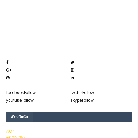
facebook
Follow
twitter
Follow
youtube
Follow
skype
Follow
เกี่ยวกับฉัน
AON
AonNews