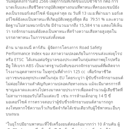
วันหยุดสงกรานต์ปี 2566 เหตุการณ์ที่เกิดขึ้นแบบซ้ำซาก ก็คือ การ
บาดเจ็บและเสียชีวิตจากอุบัติเหตุทางถนนที่พาหนะที่ครองแชมป์ยัง
คงเป็นรถมอร์เตอร์ไซค์ ข้อมูลล่าสุด ณ วันที่ 13 เม.ย.ที่ผ่านมา มอร์เต
อร์ไซค์ยังคงเป็นพาหนะที่เกิดอุบัติเหตุสูงที่สุด คือ 79.51 % และความ
ผิดฐานไม่สวมหมวกนิรภัย มีจำนวนมากถึง 15,584 ราย แสดงให้เห็น
ว่า รถจักรยานยนต์ยังคงเป็นพาหนะที่สร้างความเสียหายสูงสุดใน
บรรดาพาหนะในการขนส่งทั้งหมด
ด้าน นายเจนนี่ คาร์สัน ผู้จัดการโครงการ Road Safety
Performance Index ของ สภาความปลอดภัยในการขนส่งแห่งยุโรป
หรือ ETSC ได้เสนอต่อรัฐบาลของประเทศในกลุ่มสหภาพยุโรปหรือ
อียู ให้เบรก ABS เป็นมาตรฐานบังคับของรถจักรยานยนต์ที่ผลิตจาก
โรงงานอุตสาหกรรม ในทุกรุ่นที่ต่ำกว่า 125 cc เพื่อรักษาชีวิต
เยาวชนของทุกประเทศในกลุ่ม EU โดยระบุว่า ผู้ขับขี่รถจักรยานยนต์
ไม่ค่อยให้ความสำคัญกับความปลอดภัยทางถนน แม้จะมีมาตรการที่
ชาญฉลาดและตรงไปตรงมาหลายประการเพื่อลดจำนวนผู้เสียชีวิตที่
ไม่สามารถยอมรับได้ในแต่ละปี เช่น การห้ามเด็กอายุ 14 ปี ขี่
มอเตอร์ไซค์ การตรวจสอบว่าผู้ขับขี่รถจักรยานยนต์สามารถถูก
ลงโทษหากใช้ความเร็วเกินขีดจำกัดได้เช่นเดียวกับผู้ใช้พาหนะอื่นๆ
บนถนน
“ในยุโรปมียานพาหนะที่ใช้เครื่องยนต์สองล้อมากกว่า 10 ล้านคัน ผู้