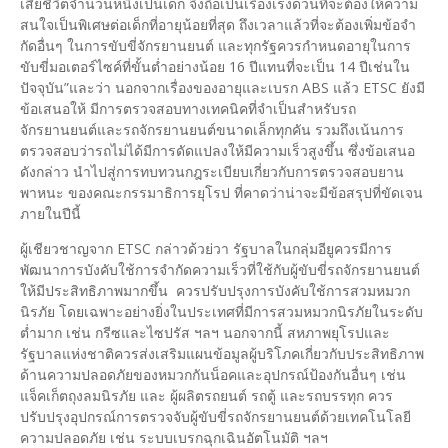
เสียชีวิตจำนวนหนึ่งเป็นเด็ก จึงถือเป็นเรื่องเร่งด่วนที่จะต้องให้ความ
สนใจเป็นพิเศษต่อเด็กที่อายุน้อยที่สุด ถึงเวลาแล้วที่จะต้องเพิ่มข้อจำ
กัดอื่นๆ ในการขับขี่จักรยานยนต์ และทุกรัฐควรกำหนดอายุในการ
ขับขี่มอเตอร์ไซค์ที่ขั้นต่ำอย่างน้อย 16 ปีแทนที่จะเป็น 14 ปีเช่นใน
ปัจจุบัน”และว่า นอกจากเรื่องของอายุและเบรก ABS แล้ว ETSC ยังมี
ข้อเสนอให้ มีการตรวจสอบทางเทคนิคที่จำเป็นสำหรับรถ
จักรยานยนต์และรถจักรยานยนต์ขนาดเล็กทุกคัน รวมถึงเน้นการ
ตรวจสอบว่ารถไม่ได้มีการดัดแปลงให้มีความเร็วสูงขึ้น ซึ่งข้อเสนอ
ดังกล่าว นำไปสู่การทบทวนกฎระเบียบเกี่ยวกับการตรวจสอบยาน
พาหนะ ของคณะกรรมาธิการยุโรป ที่คาดว่าน่าจะมีข้อสรุปที่ขัดเจน
ภายในปีนี้
ผู้เชียวชาญจาก ETSC กล่าวด้วย่วา รัฐบาลในกลุ่มอียูควรมีการ
พัฒนาการบังคับใช้การจำกัดความเร็วที่ใช้กับผู้ขับขี่รถจักรยานยนต์
ให้มีประสิทธิภาพมากขึ้น ควรปรับปรุงการบังคับใช้การสวมหมวก
นิรภัย โดยเฉพาะอย่างยิ่งในประเทศที่มีการสวมหมวกนิรภัยในระดับ
ต่ำมาก เช่น กรีซและไซปรัส ฯลฯ นอกจากนี้ สหภาพยุโรปและ
รัฐบาลแห่งชาติควรส่งเสริมแผนข้อมูลผู้บริโภคเกี่ยวกับประสิทธิภาพ
ด้านความปลอดภัยของหมวกกันน็อคและอุปกรณ์ป้องกันอื่นๆ เช่น
แจ็คเก็ตถุงลมนิรภัย และ ผู้ผลิตรถยนต์ รถตู้ และรถบรรทุก ควร
ปรับปรุงอุปกรณ์การตรวจจับผู้ขับขี่รถจักรยานยนต์ด้วยเทคโนโลยี
ความปลอดภัย เช่น ระบบเบรกฉุกเฉินอัตโนมัติ ฯลฯ