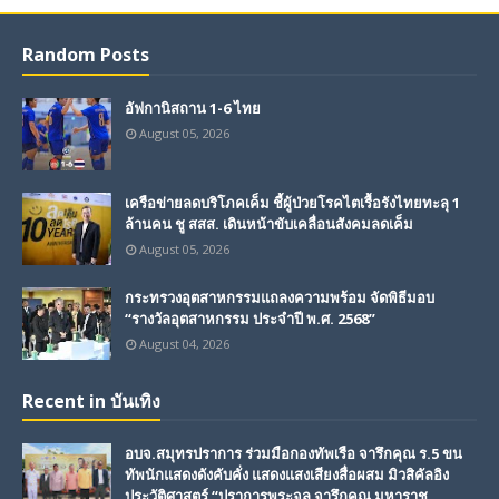
Random Posts
อัฟกานิสถาน 1-6 ไทย
August 05, 2026
เครือข่ายลดบริโภคเค็ม ชี้ผู้ป่วยโรคไตเรื้อรังไทยทะลุ 1
ล้านคน ชู สสส. เดินหน้าขับเคลื่อนสังคมลดเค็ม
August 05, 2026
กระทรวงอุตสาหกรรมแถลงความพร้อม จัดพิธีมอบ
“รางวัลอุตสาหกรรม ประจำปี พ.ศ. 2568”
August 04, 2026
Recent in บันเทิง
อบจ.สมุทรปราการ ร่วมมือกองทัพเรือ จารึกคุณ ร.5 ขน
ทัพนักแสดงดังคับคั่ง แสดงแสงเสียงสื่อผสม มิวสิคัลอิง
ประวัติศาสตร์ “ปราการพระจุล จารึกคุณ มหาราช