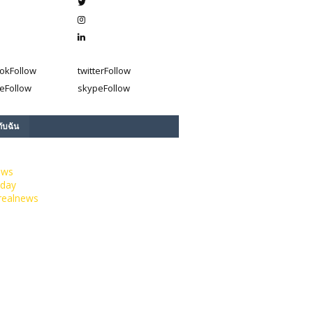
ok
Follow
twitter
Follow
e
Follow
skype
Follow
กับฉัน
ews
day
realnews