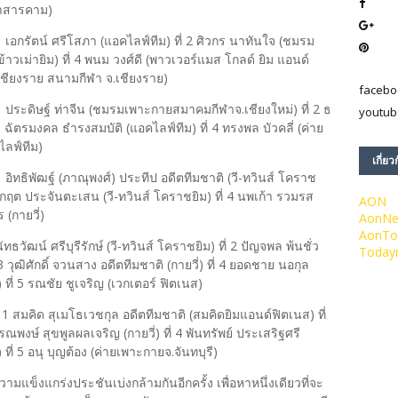
มหาสารคาม)
1 เอกรัตน์ ศรีโสภา (แอคไลฟ์ทีม) ที่ 2 ศิวกร นาทันใจ (ชมรม
(ข้าวเม่ายิม) ที่ 4 พนม วงศ์ดี (พาวเวอร์แมส โกลด์ ยิม แอนด์
ยเชียงราย สนามกีฬา จ.เชียงราย)
facebo
1 ประดิษฐ์ ท่าจีน (ชมรมเพาะกายสมาคมกีฬาจ.เชียงใหม่) ที่ 2 ธ
youtub
3 ฉัตรมงคล ธำรงสมบัติ (แอคไลฟ์ทีม) ที่ 4 ทรงพล บัวคลี่ (ค่าย
ไลฟ์ทีม)
เกี่ยว
 อิทธิพัฒฐ์ (ภาณุพงศ์) ประทีป อดีตทีมชาติ (วี-ทวินส์ โคราช
3 ธนกฤต ประจันตะเสน (วี-ทวินส์ โคราชยิม) ที่ 4 นพเก้า รวมรส
AON
ร (กายวี่)
AonN
AonTo
ธวัฒน์ ศรีบุรีรักษ์ (วี-ทวินส์ โคราชยิม) ที่ 2 ปัญจพล พ้นชั่ว
Today
ุฒิศักดิ์ จวนสาง อดีตทีมชาติ (กายวี่) ที่ 4 ยอดชาย นอกุล
 5 รณชัย ชูเจริญ (เวกเตอร์ ฟิตเนส)
1 สมคิด สุเมโธเวชกุล อดีตทีมชาติ (สมคิดยิมแอนด์ฟิตเนส) ที่
รณพงษ์ สุขพูลผลเจริญ (กายวี่) ที่ 4 พันทรัพย์ ประเสริฐศรี
 5 อนุ บุญต้อง (ค่ายเพาะกายจ.จันทบุรี)
แข็งแกร่งประชันเบ่งกล้ามกันอีกครั้ง เพื่อหาหนึ่งเดียวที่จะ