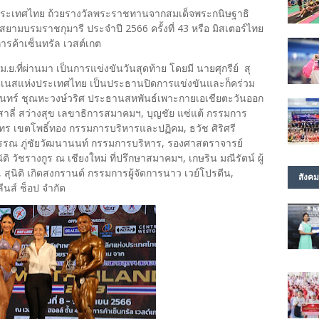
ประเทศไทย ถ้วยรางวัลพระราชทานจากสมเด็จพระกนิษฐาธิ
ามบรมราชกุมารี ประจำปี 2566 ครั้งที่ 43 หรือ มิสเตอร์ไทย
์การค้าเซ็นทรัล เวสต์เกต
 เม.ย.ที่ผ่านมา เป็นการแข่งขันวันสุดท้าย โดยมี นายศุกรีย์ สุ
เนสแห่งประเทศไทย เป็นประธานปิดการแข่งขันและก็คร่วม
ิวรินทร์ ชุณหะวงษ์วริศ ประธานสหพันธ์เพาะกายเอเชียตะวันออก
สาลี่ สว่างสุข เลขาธิการสมาคมฯ, บุญชัย แซ่แต้ กรรมการ
ทร เขตโพธิ์ทอง กรรมการบริหารและปฏิคม, ธวัช ศิริศรี
รณ ภู่ชัยวัฒนานนท์ กรรมการบริหาร, รองศาสตราจารย์
 วัชรางกูร ณ เชียงใหม่ ที่ปรึกษาสมาคมฯ, เกษริน มณีรัตน์ ผู้
, สุนิติ เกิดสงกรานต์ กรรมการผู้จัดการนาว เวย์โปรตีน,
สังคม
นส์ ช็อป จำกัด