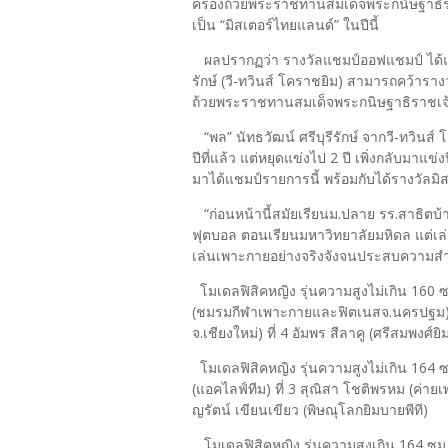
ครองถ้วยพระราชทานสมเด็จพระกนิษฐาธิร
เป็น “มิสเตอร์ไทยแลนด์” ในปีนี้
ผลปรากฏว่า รางวัลแชมป์ออฟแชมป์ ได้แก่ 
รักษ์ (วี-ทวินส์ โคราชยิม) สามารถคว้ารา
ถ้วยพระราชทานสมเด็จพระกนิษฐาธิราชเจ
“พล” นัทธวัฒน์ ศรีบุรีรักษ์ จากวี-ทวินส์ โ
ปีที่แล้ว แต่หยุดแข่งไป 2 ปี เพิ่งกลับมาแ
มาได้แชมป์รายการนี้ พร้อมกับได้รางวัลมิส
“ก่อนหน้านี้สมัยเรียนม.ปลาย รร.สาธิตบ้
ฟุตบอล ตอนเรียนมหาวิทยาลัยมหิดล แต่เล
เล่นเพาะกายอย่างจริงจังจนประสบความสำเร
โมเดลฟิสิคหญิง รุ่นความสูงไม่เกิน 160 ซม
(ชมรมกีฬาเพาะกายและฟิตเนสจ.นครปฐม) 
จ.เชียงใหม่) ที่ 4 อัมพร สีลาคู (ศรีสมพง
โมเดลฟิสิคหญิง รุ่นความสูงไม่เกิน 164 ซม. 
(แอคไลฟ์ทีม) ที่ 3 สุณิสา โชติพรหม (ค่ายเพ
ญรัตน์ เขียนเขียว (พิษณุโลกยิมบายพีที)
โมเดลฟิสิคหญิง รุ่นความสูงเกิน 164 ซม. 