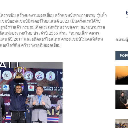
์ โคราชยิม สร้างผลงานยอดเยี่ยม คว้าแชมป์เพาะกายชาย รุ่นน้ำ
ัลแชมป์ออฟแชมป์มิสเตอร์ไทยแลนด์ 2023 เป็นครั้งแรกได้รับ
ษฐาธิราชเจ้า กรมสมเด็จพระเทพรัตนราชสุดาฯ สยามบรมราช
เลิศแห่งประเทศไทย ประจำปี 2566 ส่วน “หมวยเล็ก” ดลพร
ทยแลนด์ปี 2011 และอดีตแอร์โฮสเตส ครองแชมป์โมเดลฟิสิคห
ชมรม​ผู
 แอคไลฟ์ทีม คว้ารางวัลทีมยอดเยี่ยม
POP