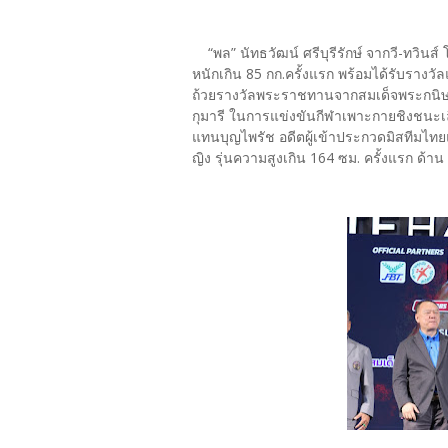
“พล” นัทธวัฒน์ ศรีบุรีรักษ์ จากวี-ทวินส
หนักเกิน 85 กก.ครั้งแรก พร้อมได้รับรางว
ถ้วยรางวัลพระราชทานจากสมเด็จพระกนิ
กุมารี ในการแข่งขันกีฬาเพาะกายชิงชนะ
แทนบุญไพรัช อดีตผู้เข้าประกวดมิสทีมไ
ญิง รุ่นความสูงเกิน 164 ซม. ครั้งแรก ด้าน