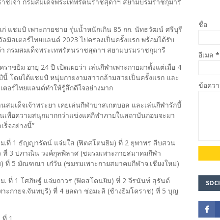
าชเจ้า กรมสมเด็จพระเทพรัตนราชสุดาฯ สยามบรมราชกุมารี
ชื่อ
แชมป์ เพาะกายชาย รุ่นน้ำหนักเกิน 85 กก. นัทธวัฒน์ ศรีบุรี
งวัลมิสเตอร์ไทยแลนด์ 2023 ไปครองเป็นครั้งแรก พร้อมได้รับ
้า กรมสมเด็จพระเทพรัตนราชสุดาฯ สยามบรมราชกุมารี
อีเมล
*
คราชยิม อายุ 24 ปี เปิดเผยว่า เล่นกีฬาเพาะกายมาตั้งแต่เมื่อ 4
ข่งปีนี้ โดยได้แชมป์ หนุ่มกายงามสาวกล้ามสวยเป็นครั้งแรก และ
ข้อคว
เตอร์ไทยแลนด์ทำให้รู้สึกดีใจอย่างมาก
านสมเด็จเจ้าพระยา เคยเล่นกีฬาบาสเกตบอล และเล่นกีฬารักบี้
่นเพื่อความสนุกมากกว่าแข่งแค่กีฬาภายในสถาบันก่อนจะมา
็จอย่างนี้”
.ที่ 1 ธัญญารัตน์ แจ่มใส (ฟิตสโตนยิม) ที่ 2 ยุพาพร สืบสวน
ที่ 3 ปภาณิน วงค์กุลพิลาศ (ชมรมเพาะกายสมาคมกีฬา
ศ์ยิม) ที่ 5 มัณฑณา เก๋วัน (ชมรมเพาะกายสมาคมกีฬาจ.เชียงใหม่)
ที่ 1 โศภิษฐ์ แจ่มถาวร (ฟิตสโตนยิม) ที่ 2 จีรนันท์ สุรันต์
SOCI
าะกายจ.จันทบุรี) ที่ 4 ยลดา ช่อมะลิ (ช้างยิมโคราช) ที่ 5 บุญ
ที่ 1