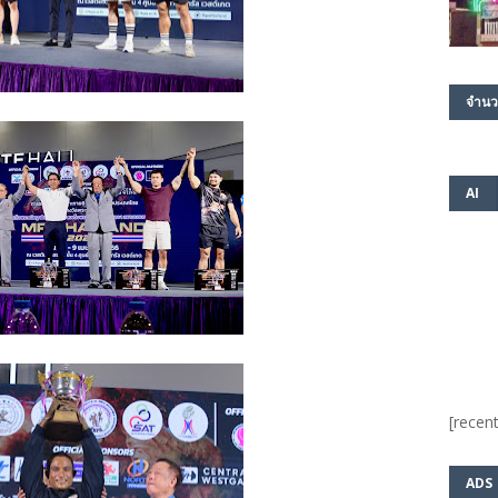
จำนว
AI
[recent
ADS