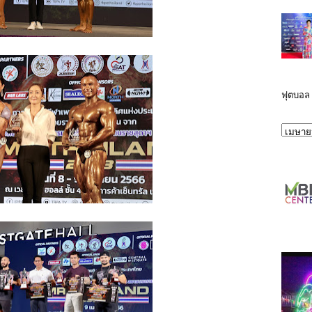
ฟุตบอล