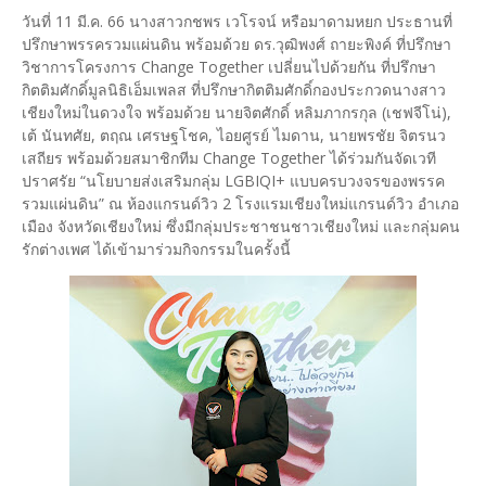
วันที่ 11 มี.ค. 66 นางสาวกชพร เวโรจน์ หรือมาดามหยก ประธานที่
ปรึกษาพรรครวมแผ่นดิน พร้อมด้วย ดร.วุฒิพงศ์ ถายะพิงค์ ที่ปรึกษา
วิชาการโครงการ Change Together เปลี่ยนไปด้วยกัน ที่ปรึกษา
กิตติมศักดิ์มูลนิธิเอ็มเพลส ที่ปรึกษากิตติมศักดิ์กองประกวดนางสาว
เชียงใหม่ในดวงใจ พร้อมด้วย นายจิตศักดิ์ หลิมภากรกุล (เชฟจีโน่),
เต้ นันทศัย, ตฤณ เศรษฐโชค, ไอยศูรย์ ไมดาน, นายพรชัย จิตรนว
เสถียร พร้อมด้วยสมาชิกทีม Change Together ได้ร่วมกันจัดเวที
ปราศรัย “นโยบายส่งเสริมกลุ่ม LGBIQI+ แบบครบวงจรของพรรค
รวมแผ่นดิน” ณ ห้องแกรนด์วิว 2 โรงแรมเชียงใหม่แกรนด์วิว อำเภอ
เมือง จังหวัดเชียงใหม่ ซึ่งมีกลุ่มประชาชนชาวเชียงใหม่ และกลุ่มคน
รักต่างเพศ ได้เข้ามาร่วมกิจกรรมในครั้งนี้