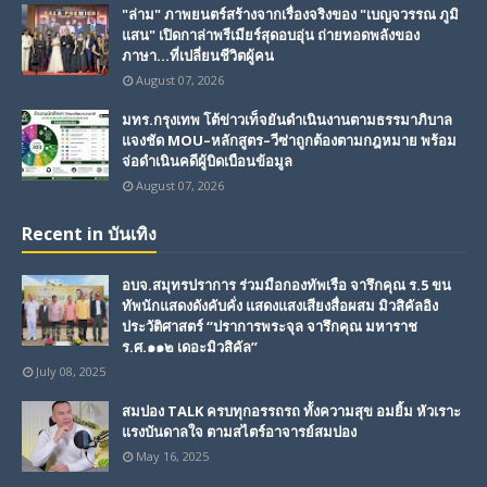
"ล่าม" ภาพยนตร์สร้างจากเรื่องจริงของ "เบญจวรรณ ภูมิ
แสน" เปิดกาล่าพรีเมียร์สุดอบอุ่น ถ่ายทอดพลังของ
ภาษา...ที่เปลี่ยนชีวิตผู้คน
August 07, 2026
มทร.กรุงเทพ โต้ข่าวเท็จยันดำเนินงานตามธรรมาภิบาล
แจงชัด MOU–หลักสูตร–วีซ่าถูกต้องตามกฎหมาย พร้อม
จ่อดำเนินคดีผู้บิดเบือนข้อมูล
August 07, 2026
Recent in บันเทิง
อบจ.สมุทรปราการ ร่วมมือกองทัพเรือ จารึกคุณ ร.5 ขน
ทัพนักแสดงดังคับคั่ง แสดงแสงเสียงสื่อผสม มิวสิคัลอิง
ประวัติศาสตร์ “ปราการพระจุล จารึกคุณ มหาราช
ร.ศ.๑๑๒ เดอะมิวสิคัล”
July 08, 2025
สมปอง TALK ครบทุกอรรถรถ ทั้งความสุข อมยิ้ม หัวเราะ
แรงบันดาลใจ ตามสไตร์อาจารย์สมปอง
May 16, 2025