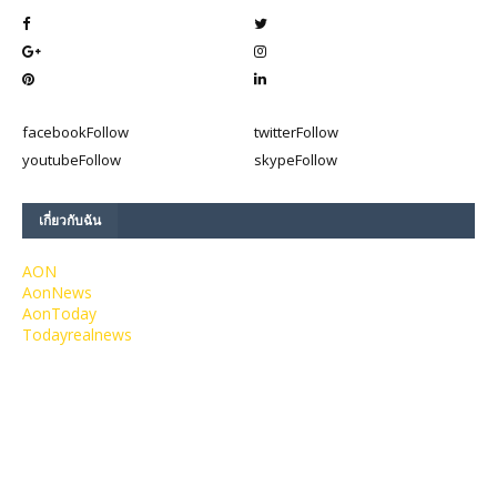
facebook
Follow
twitter
Follow
youtube
Follow
skype
Follow
เกี่ยวกับฉัน
AON
AonNews
AonToday
Todayrealnews