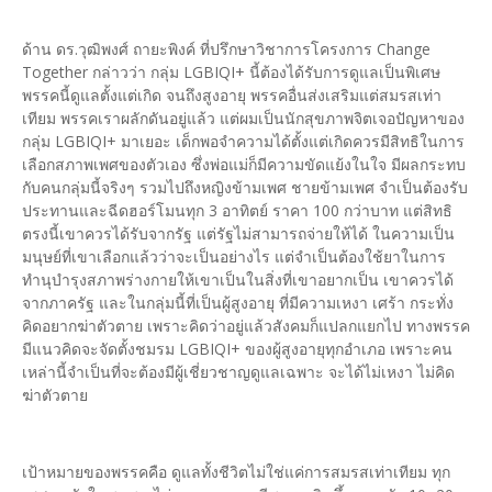
ด้าน ดร.วุฒิพงศ์ ถายะพิงค์ ที่ปรึกษาวิชาการโครงการ Change
Together กล่าวว่า กลุ่ม LGBIQI+ นี้ต้องได้รับการดูแลเป็นพิเศษ
พรรคนี้ดูแลตั้งแต่เกิด จนถึงสูงอายุ พรรคอื่นส่งเสริมแต่สมรสเท่า
เทียม พรรคเราผลักดันอยู่แล้ว แต่ผมเป็นนักสุขภาพจิตเจอปัญหาของ
กลุ่ม LGBIQI+ มาเยอะ เด็กพอจำความได้ตั้งแต่เกิดควรมีสิทธิในการ
เลือกสภาพเพศของตัวเอง ซึ่งพ่อแม่ก็มีความขัดแย้งในใจ มีผลกระทบ
กับคนกลุ่มนี้จริงๆ รวมไปถึงหญิงข้ามเพศ ชายข้ามเพศ จำเป็นต้องรับ
ประทานและฉีดฮอร์โมนทุก 3 อาทิตย์ ราคา 100 กว่าบาท แต่สิทธิ
ตรงนี้เขาควรได้รับจากรัฐ แต่รัฐไม่สามารถจ่ายให้ได้ ในความเป็น
มนุษย์ที่เขาเลือกแล้วว่าจะเป็นอย่างไร แต่จำเป็นต้องใช้ยาในการ
ทำนุบำรุงสภาพร่างกายให้เขาเป็นในสิ่งที่เขาอยากเป็น เขาควรได้
จากภาครัฐ และในกลุ่มนี้ที่เป็นผู้สูงอายุ ที่มีความเหงา เศร้า กระทั่ง
คิดอยากฆ่าตัวตาย เพราะคิดว่าอยู่แล้วสังคมก็แปลกแยกไป ทางพรรค
มีแนวคิดจะจัดตั้งชมรม LGBIQI+ ของผู้สูงอายุทุกอำเภอ เพราะคน
เหล่านี้จำเป็นที่จะต้องมีผู้เชี่ยวชาญดูแลเฉพาะ จะได้ไม่เหงา ไม่คิด
ฆ่าตัวตาย
เป้าหมายของพรรคคือ ดูแลทั้งชีวิตไม่ใช่แค่การสมรสเท่าเทียม ทุก