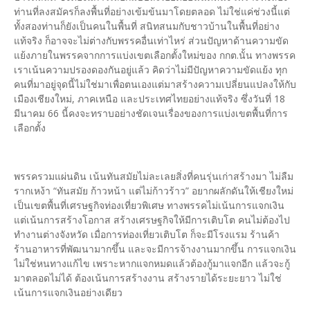
ท่านที่ลงสมัครก็ลงพื้นที่อย่างเข้มข้นมาโดยตลอด ไม่ใช่แค่ช่วงนี้แต่
ทั้งสองท่านก็ยังเป็นคนในพื้นที่ สนิทสนมกับชาวบ้านในพื้นที่อย่าง
แท้จริง ก็อาจจะไม่ต่างกับพรรคอื่นเท่าไหร่ ส่วนปัญหาด้านความขัด
แย้งภายในพรรคจากการแบ่งเขตเลือกตั้งใหม่ของ กกต.นั้น ทางพรรค
เราเน้นความปรองดองกันอยู่แล้ว คิดว่าไม่มีปัญหาความขัดแย้ง ทุก
คนที่มาอยู่จุดนี้ไม่ใช่มาเพื่อตนเองแต่มาสร้างความเปลี่ยนแปลงให้กับ
เมืองเชียงใหม่, ภาคเหนือ และประเทศไทยอย่างแท้จริง ซึ่งวันที่ 18
มีนาคม 66 นี้คงจะทราบอย่างชัดเจนเรื่องของการแบ่งเขตพื้นที่การ
เลือกตั้ง
พรรครวมแผ่นดิน เน้นทันสมัยไม่ละเลยสิ่งที่คนรุ่นเก่าสร้างมา ไม่ลืม
รากเหง้า “ทันสมัย ก้าวหน้า แต่ไม่ก้าวร้าว” อยากผลักดันให้เชียงใหม่
เป็นเขตพื้นที่เศรษฐกิจท่องเที่ยวพิเศษ ทางพรรคไม่เน้นการแจกเงิน
แต่เน้นการสร้างโอกาส สร้างเศรษฐกิจให้มีการเติบโต คนไม่ต้องไป
ทำงานต่างจังหวัด เมื่อการท่องเที่ยวเติบโต ก็จะมีโรงแรม ร้านค้า
ร้านอาหารที่พัฒนามากขึ้น และจะมีการจ้างงานมากขึ้น การแจกเงิน
ไม่ใช่หนทางแก้ไข เพราะหากแจกหมดแล้วต้องกู้มาแจกอีก แล้วจะกู้
มาตลอดไม่ได้ ต้องเน้นการสร้างงาน สร้างรายได้ระยะยาว ไม่ใช่
เน้นการแจกเงินอย่างเดียว