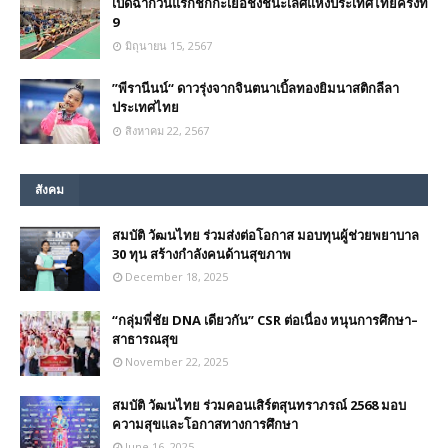
เปิดฉากวันแรกชักกะเย่อชิงชนะเลิศแห่งประเทศไทยครั้งที่
9
มิถุนายน 15, 2567
”พีรานีนน์“​ ดาวรุ่งจากจินตนาเบิ้ลทองยิมนาสติกลีลา
ประเทศไทย
สิงหาคม 22, 2567
สังคม
สมบัติ วัฒนไทย ร่วมส่งต่อโอกาส มอบทุนผู้ช่วยพยาบาล
30 ทุน สร้างกำลังคนด้านสุขภาพ
December 18, 2025
“กลุ่มพี่ชัย DNA เดียวกัน” CSR ต่อเนื่อง หนุนการศึกษา–
สาธารณสุข
November 22, 2025
สมบัติ วัฒนไทย ร่วมคอนเสิร์ตสุนทราภรณ์ 2568 มอบ
ความสุขและโอกาสทางการศึกษา
June 16, 2025