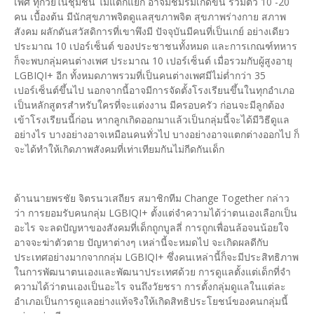
เพศ ทุกวัยในชุมชน ไม่แตกแยก อาจมีชมรมเกิดขึ้น รวมตัว 10 -20
คน เบื้องต้น มีนักสุขภาพจิตดูแลสุขภาพจิต สุขภาพร่างกาย สภาพ
สังคม ผลักดันสวัสดิการที่เขาพึงมี ปัจจุบันมีคนที่เป็นเกย์ อย่างเดียว
ประมาณ 10 เปอร์เซ็นต์ ของประชาชนทั้งหมด และการเกณฑ์ทหาร
ก็จะพบกลุ่มคนต่างเพศ ประมาณ 10 เปอร์เซ็นต์ เมื่อรวมกับผู้สูงอายุ
LGBIQI+ อีก ทั้งหมดภาพรวมที่เป็นคนต่างเพศมีไม่ต่ำกว่า 35
เปอร์เซ็นต์ขึ้นไป นอกจากนี้อาจมีการจัดตั้งโรงเรียนขึ้นในทุกอำเภอ
เป็นหลักสูตรสำหรับใครที่จะแต่งงาน มีครอบครัว ก่อนจะมีลูกต้อง
เข้าโรงเรียนนี้ก่อน หากลูกเกิดออกมาแล้วเป็นกลุ่มนี้จะได้มีวิธีดูแล
อย่างไร บางอย่างอาจเหมือนคนทั่วไป บางอย่างอาจแตกต่างออกไป ก็
จะได้ทำให้เกิดภาพสังคมที่เท่าเทียมกันไม่กีดกันเด็ก
ด้านนายพรชัย จิตรนวเสถียร สมาชิกทีม Change Together กล่าว
ว่า การยอมรับคนกลุ่ม LGBIQI+ ตั้งแต่จำความได้ว่าตนเองเลือกเป็น
อะไร จะลดปัญหาของสังคมที่เด็กถูกบูลลี่ การถูกเพื่อนล้อจนน้อยใจ
อาจจะฆ่าตัวตาย ปัญหาต่างๆ เหล่านี้จะหมดไป จะเกิดผลดีกับ
ประเทศอย่างมากจากกลุ่ม LGBIQI+ ซึ่งคนเหล่านี้ก็จะมีประสิทธิภาพ
ในการพัฒนาตนเองและพัฒนาประเทศด้วย การดูแลตั้งแต่เด็กที่จำ
ความได้ว่าตนเองเป็นอะไร จนถึงวัยชรา การตั้งกลุ่มดูแลในแต่ละ
อำเภอเป็นการดูแลอย่างแท้จริงให้เกิดสิทธิประโยชน์ของคนกลุ่มนี้