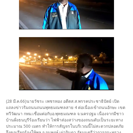
(28 มี.ค.66)นายวัชระ เพชรทอง อดีตส.ส.พรรคประชาธิปัตย์ เปิด
แถลงข่าวริมถนนถนนพุทธมณฑลสาย 4 ต่อเนื่องเข้าถนนอักษะ เขต
ทวีวัฒนา กทม.เชื่อมต่อกับอ.พุทธมณฑล จ.นครปฐม เนื่องจากมีชาว
บ้านฝั่งธนบุรีร้องเรียนว่า ไฟฟ้าส่องสว่างของถนนดับเป็นระยะทาง
ประมาณ 500 เมตร ทำให้การสัญจรในบริเวณนี้ไม่สะดวกปลอดภัย
จึงขอเรียกร้องให้พล.อ.อนุพงษ์ เผ่าจินดา รัฐมนตรีว่าการกระทรวง