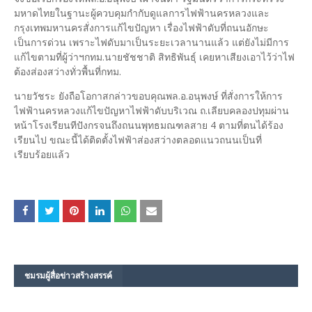
มหาดไทยในฐานะผู้ควบคุมกำกับดูแลการไฟฟ้านครหลวงและ
กรุงเทพมหานครสั่งการแก้ไขปัญหา เรื่องไฟฟ้าดับที่ถนนอักษะ
เป็นการด่วน เพราะไฟดับมาเป็นระยะเวลานานแล้ว แต่ยังไม่มีการ
แก้ไขตามที่ผู้ว่าฯกทม.นายชัชชาติ สิทธิพันธุ์ เคยหาเสียงเอาไว้ว่าไฟ
ต้องส่องสว่างทั่วพื้นที่กทม.
นายวัชระ ยังถือโอกาสกล่าวขอบคุณพล.อ.อนุพงษ์ ที่สั่งการให้การ
ไฟฟ้านครหลวงแก้ไขปัญหาไฟฟ้าดับบริเวณ ถ.เลียบคลองปทุมผ่าน
หน้าโรงเรียนทีปังกรจนถึงถนนพุทธมณฑลสาย 4 ตามที่ตนได้ร้อง
เรียนไป ขณะนี้ได้ติดตั้งไฟฟ้าส่องสว่างตลอดแนวถนนเป็นที่
เรียบร้อยแล้ว
ชมรม​ผู้สื่อข่าวสร้างสรรค์​