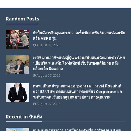
Random Posts
กำปั้นมังกรจีนสุดแกร่งกวาดเข็มขัดสหพันธ์มวยแห่งเอเชีย
หรือ ABF 3 รุ่น
August 07, 2026
เจบีซี มวยอาชีพแห่งญี่ปุ่น พร้อมสนับสนุนนักมวยชาวไทย
"เสี่ยนริส"แนะเพิ่มไฟท์แฟ็กซ์ เว็บรับรองสถิติมวย หลัง
บล็อกเล็ก ผิดพลาด
August 07, 2026
ททท. เดินหน้ารุกตลาด Corporate Travel ดึงเอเย่นต์
กว่า 52 บริษัท ทดสอบเส้นทางท่องเที่ยว Corporate ยก
ระดับภาคตะวันออกสู่จุดหมายปลายทางคุณภาพ
August 07, 2026
Recent in บันเทิง
อบจ.สมุทรปราการ ร่วมมือกองทัพเรือ จารึกคุณ ร.5 ขน