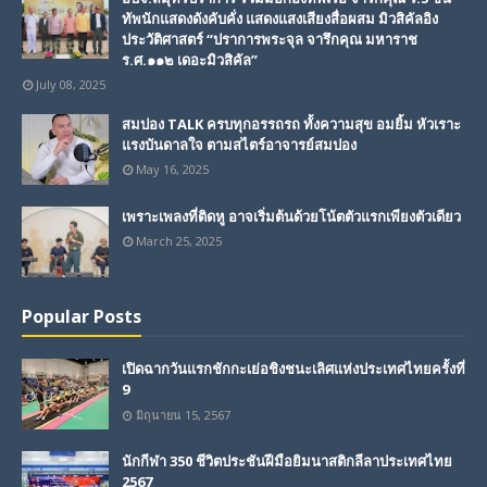
ทัพนักแสดงดังคับคั่ง แสดงแสงเสียงสื่อผสม มิวสิคัลอิง
ประวัติศาสตร์ “ปราการพระจุล จารึกคุณ มหาราช
ร.ศ.๑๑๒ เดอะมิวสิคัล”
July 08, 2025
สมปอง TALK ครบทุกอรรถรถ ทั้งความสุข อมยิ้ม หัวเราะ
แรงบันดาลใจ ตามสไตร์อาจารย์สมปอง
May 16, 2025
เพราะเพลงที่ติดหู อาจเริ่มต้นด้วยโน้ตตัวแรกเพียงตัวเดียว
March 25, 2025
Popular Posts
เปิดฉากวันแรกชักกะเย่อชิงชนะเลิศแห่งประเทศไทยครั้งที่
9
มิถุนายน 15, 2567
นักกีฬา 350 ชีวิตประชันฝีมือยิมนาสติกลีลาประเทศไทย
2567